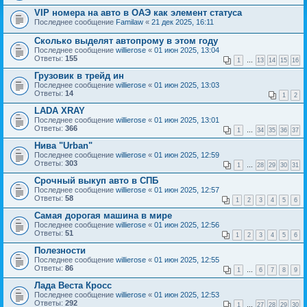
VIP номера на авто в ОАЭ как элемент статуса
Последнее сообщение
Familaw
«
21 дек 2025, 16:11
Сколько выделят автопрому в этом году
Последнее сообщение
willierose
«
01 июн 2025, 13:04
Ответы:
155
1
…
13
14
15
16
Грузовик в трейд ин
Последнее сообщение
willierose
«
01 июн 2025, 13:03
Ответы:
14
1
2
LADA XRAY
Последнее сообщение
willierose
«
01 июн 2025, 13:01
Ответы:
366
1
…
34
35
36
37
Нива "Urban"
Последнее сообщение
willierose
«
01 июн 2025, 12:59
Ответы:
303
1
…
28
29
30
31
Срочный выкуп авто в СПБ
Последнее сообщение
willierose
«
01 июн 2025, 12:57
Ответы:
58
1
2
3
4
5
6
Самая дорогая машина в мире
Последнее сообщение
willierose
«
01 июн 2025, 12:56
Ответы:
51
1
2
3
4
5
6
Полезности
Последнее сообщение
willierose
«
01 июн 2025, 12:55
Ответы:
86
1
…
6
7
8
9
Лада Веста Кросс
Последнее сообщение
willierose
«
01 июн 2025, 12:53
Ответы:
292
1
…
27
28
29
30