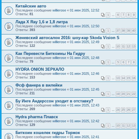
Китайские авто
Последнее сообщение
willierose
«
01 июн 2025, 12:52
Ответы:
81
1
…
6
7
8
9
Лада X Ray 1,6 и 1,8 литра
Последнее сообщение
willierose
«
01 июн 2025, 12:50
Ответы:
393
1
…
37
38
39
40
Женевский автосалон 2016: шоу-кар Skoda Vision S
Последнее сообщение
willierose
«
01 июн 2025, 12:49
Ответы:
122
1
…
10
11
12
13
Как Перевести Биткоины На Гидру
Последнее сообщение
willierose
«
01 июн 2025, 12:48
Ответы:
79
1
…
5
6
7
8
HYDRA ONION ЗЕРКАЛО
Последнее сообщение
willierose
«
01 июн 2025, 12:46
Ответы:
153
1
…
13
14
15
16
Фсф фанера в вилейки
Последнее сообщение
willierose
«
01 июн 2025, 12:45
Ответы:
211
1
…
19
20
21
22
Бу Инге Андерссон уходит в отставку?
Последнее сообщение
willierose
«
01 июн 2025, 12:43
Ответы:
269
1
…
24
25
26
27
Hydra pharma Плавск
Последнее сообщение
willierose
«
01 июн 2025, 12:42
Ответы:
129
1
…
10
11
12
13
Биткоин кошелек гидры Торжок
Последнее сообщение
willierose
«
01 июн 2025, 12:41