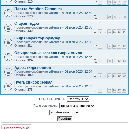
Ответы:
310
1
…
29
30
31
32
Плитка Emotion Ceramics
Последнее сообщение
willierose
«
01 июн 2025, 12:39
Ответы:
273
1
…
25
26
27
28
Старая гидра
Последнее сообщение
willierose
«
01 июн 2025, 12:38
Ответы:
132
1
…
11
12
13
14
Гидра через тор браузер
Последнее сообщение
willierose
«
01 июн 2025, 12:36
Ответы:
111
1
…
9
10
11
12
Официальные зеркала гидры онион
Последнее сообщение
willierose
«
01 июн 2025, 12:35
Ответы:
124
1
…
10
11
12
13
Адрес гидры онион
Последнее сообщение
willierose
«
01 июн 2025, 12:34
Ответы:
190
1
…
17
18
19
20
Hydra список зеркал
Последнее сообщение
willierose
«
01 июн 2025, 12:32
Ответы:
173
1
…
15
16
17
18
Показать темы за:
Поле сортировки
Новая тема