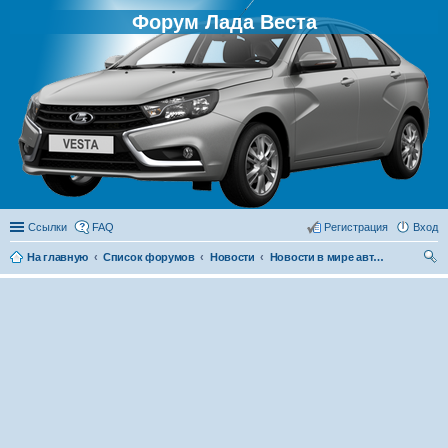
Форум Лада Веста
Ссылки
FAQ
Регистрация
Вход
На главную
Список форумов
Новости
Новости в мире автомобилей
ои
ск