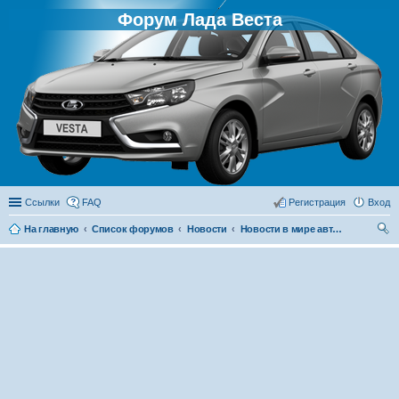
Форум Лада Веста
Ссылки
FAQ
Регистрация
Вход
На главную
Список форумов
Новости
Новости в мире автомобилей
ои
ск