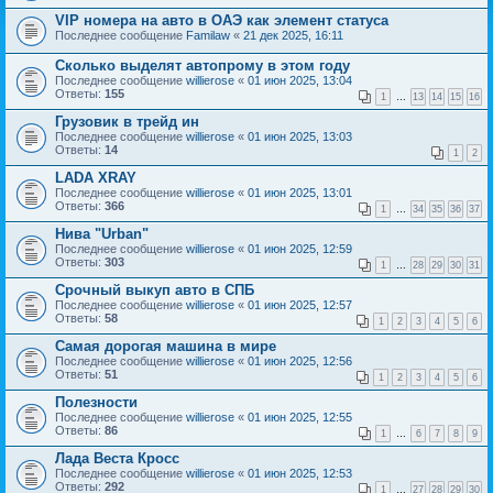
VIP номера на авто в ОАЭ как элемент статуса
Последнее сообщение
Familaw
«
21 дек 2025, 16:11
Сколько выделят автопрому в этом году
Последнее сообщение
willierose
«
01 июн 2025, 13:04
Ответы:
155
1
…
13
14
15
16
Грузовик в трейд ин
Последнее сообщение
willierose
«
01 июн 2025, 13:03
Ответы:
14
1
2
LADA XRAY
Последнее сообщение
willierose
«
01 июн 2025, 13:01
Ответы:
366
1
…
34
35
36
37
Нива "Urban"
Последнее сообщение
willierose
«
01 июн 2025, 12:59
Ответы:
303
1
…
28
29
30
31
Срочный выкуп авто в СПБ
Последнее сообщение
willierose
«
01 июн 2025, 12:57
Ответы:
58
1
2
3
4
5
6
Самая дорогая машина в мире
Последнее сообщение
willierose
«
01 июн 2025, 12:56
Ответы:
51
1
2
3
4
5
6
Полезности
Последнее сообщение
willierose
«
01 июн 2025, 12:55
Ответы:
86
1
…
6
7
8
9
Лада Веста Кросс
Последнее сообщение
willierose
«
01 июн 2025, 12:53
Ответы:
292
1
…
27
28
29
30