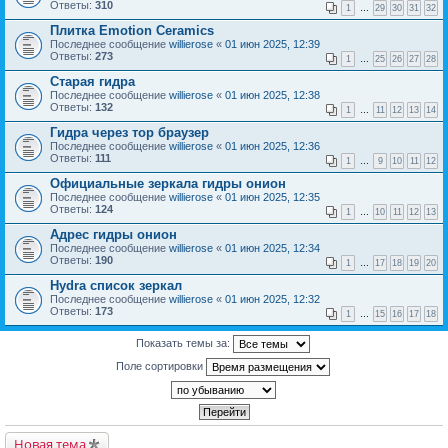
Ответы:
310
1
…
29
30
31
32
Плитка Emotion Ceramics
Последнее сообщение
willierose
«
01 июн 2025, 12:39
Ответы:
273
1
…
25
26
27
28
Старая гидра
Последнее сообщение
willierose
«
01 июн 2025, 12:38
Ответы:
132
1
…
11
12
13
14
Гидра через тор браузер
Последнее сообщение
willierose
«
01 июн 2025, 12:36
Ответы:
111
1
…
9
10
11
12
Официальные зеркала гидры онион
Последнее сообщение
willierose
«
01 июн 2025, 12:35
Ответы:
124
1
…
10
11
12
13
Адрес гидры онион
Последнее сообщение
willierose
«
01 июн 2025, 12:34
Ответы:
190
1
…
17
18
19
20
Hydra список зеркал
Последнее сообщение
willierose
«
01 июн 2025, 12:32
Ответы:
173
1
…
15
16
17
18
Показать темы за:
Поле сортировки
Новая тема