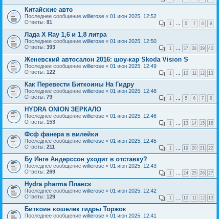
Китайские авто
Последнее сообщение
willierose
«
01 июн 2025, 12:52
Ответы:
81
1
…
6
7
8
9
Лада X Ray 1,6 и 1,8 литра
Последнее сообщение
willierose
«
01 июн 2025, 12:50
Ответы:
393
1
…
37
38
39
40
Женевский автосалон 2016: шоу-кар Skoda Vision S
Последнее сообщение
willierose
«
01 июн 2025, 12:49
Ответы:
122
1
…
10
11
12
13
Как Перевести Биткоины На Гидру
Последнее сообщение
willierose
«
01 июн 2025, 12:48
Ответы:
79
1
…
5
6
7
8
HYDRA ONION ЗЕРКАЛО
Последнее сообщение
willierose
«
01 июн 2025, 12:46
Ответы:
153
1
…
13
14
15
16
Фсф фанера в вилейки
Последнее сообщение
willierose
«
01 июн 2025, 12:45
Ответы:
211
1
…
19
20
21
22
Бу Инге Андерссон уходит в отставку?
Последнее сообщение
willierose
«
01 июн 2025, 12:43
Ответы:
269
1
…
24
25
26
27
Hydra pharma Плавск
Последнее сообщение
willierose
«
01 июн 2025, 12:42
Ответы:
129
1
…
10
11
12
13
Биткоин кошелек гидры Торжок
Последнее сообщение
willierose
«
01 июн 2025, 12:41