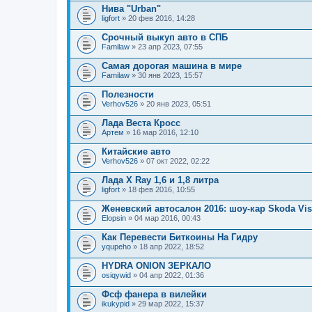
Нива "Urban"
ligfort
» 20 фев 2016, 14:28
Срочный выкуп авто в СПБ
Familaw
» 23 апр 2023, 07:55
Самая дорогая машина в мире
Familaw
» 30 янв 2023, 15:57
Полезности
Verhov526
» 20 янв 2023, 05:51
Лада Веста Кросс
Артем
» 16 мар 2016, 12:10
Китайские авто
Verhov526
» 07 окт 2022, 02:22
Лада X Ray 1,6 и 1,8 литра
ligfort
» 18 фев 2016, 10:55
Женевский автосалон 2016: шоу-кар Skoda Vis
Elopsin
» 04 мар 2016, 00:43
Как Перевести Биткоины На Гидру
yqupeho
» 18 апр 2022, 18:52
HYDRA ONION ЗЕРКАЛО
osiqywid
» 04 апр 2022, 01:36
Фсф фанера в вилейки
ikukypid
» 29 мар 2022, 15:37