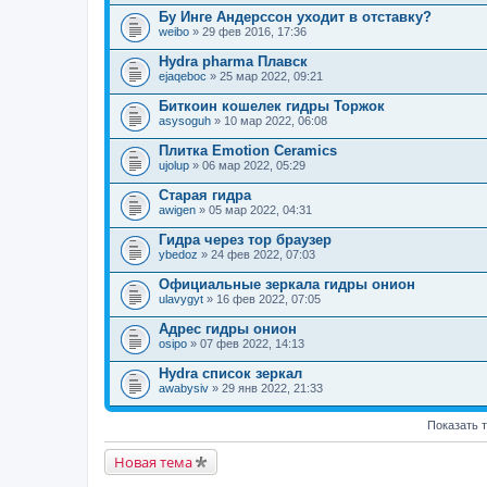
Бу Инге Андерссон уходит в отставку?
weibo
» 29 фев 2016, 17:36
Hydra pharma Плавск
ejaqeboc
» 25 мар 2022, 09:21
Биткоин кошелек гидры Торжок
asysoguh
» 10 мар 2022, 06:08
Плитка Emotion Ceramics
ujolup
» 06 мар 2022, 05:29
Старая гидра
awigen
» 05 мар 2022, 04:31
Гидра через тор браузер
ybedoz
» 24 фев 2022, 07:03
Официальные зеркала гидры онион
ulavygyt
» 16 фев 2022, 07:05
Адрес гидры онион
osipo
» 07 фев 2022, 14:13
Hydra список зеркал
awabysiv
» 29 янв 2022, 21:33
Показать 
Новая тема