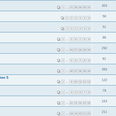
303
1
…
27
28
29
30
31
58
1
2
3
4
5
6
51
1
2
3
4
5
6
86
1
…
5
6
7
8
9
292
1
…
26
27
28
29
30
81
1
…
5
6
7
8
9
393
1
…
36
37
38
39
40
ion S
122
1
…
9
10
11
12
13
79
1
…
4
5
6
7
8
153
1
…
12
13
14
15
16
211
1
…
18
19
20
21
22