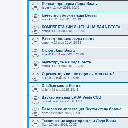
Полная проверка Лады Весты
lizbet
» 12 июн 2016, 16:33
Качество сборки Лады Весты
saibat
» 22 фев 2016, 21:19
КОМПЛЕКТАЦИИ И ЦЕНЫ НА ЛАДА ВЕСТА
snap111
» 03 июн 2016, 19:23
Расход топлива лады весты
орион
» 22 фев 2016, 20:33
Салон Лада Веста
snap111
» 09 май 2016, 21:00
Мультируль на Лада Веста
snap111
» 09 май 2016, 12:32
О ремонте, или , не пора ли отвыкать?
chief
» 04 май 2016, 18:56
Слабые места Весты.
chief
» 29 апр 2016, 15:42
Двухтопливная LADA Vesta CNG
nastjalo
» 20 фев 2016, 17:08
Базовая комплектация Весты стала богаче
driver
» 20 фев 2016, 11:31
Технические характеристики Лада Веста
illja
» 17 фев 2016, 20:07