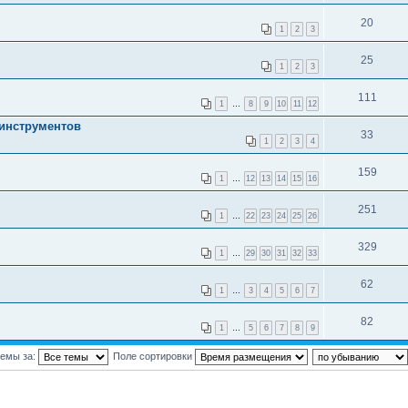
20
1
2
3
25
1
2
3
111
1
…
8
9
10
11
12
инструментов
33
1
2
3
4
159
1
…
12
13
14
15
16
251
1
…
22
23
24
25
26
329
1
…
29
30
31
32
33
62
1
…
3
4
5
6
7
82
1
…
5
6
7
8
9
темы за:
Поле сортировки