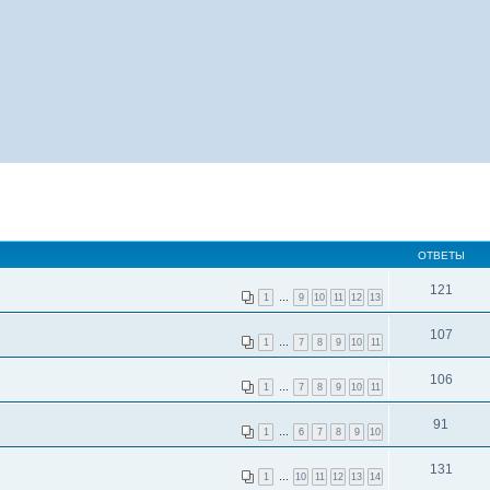
ОТВЕТЫ
121
1
…
9
10
11
12
13
107
1
…
7
8
9
10
11
106
1
…
7
8
9
10
11
91
1
…
6
7
8
9
10
131
1
…
10
11
12
13
14