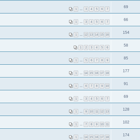
69
1
…
3
4
5
6
7
66
1
…
3
4
5
6
7
154
1
…
12
13
14
15
16
58
1
2
3
4
5
6
85
1
…
5
6
7
8
9
177
1
…
14
15
16
17
18
91
1
…
6
7
8
9
10
69
1
…
3
4
5
6
7
128
1
…
9
10
11
12
13
102
1
…
7
8
9
10
11
174
1
…
14
15
16
17
18