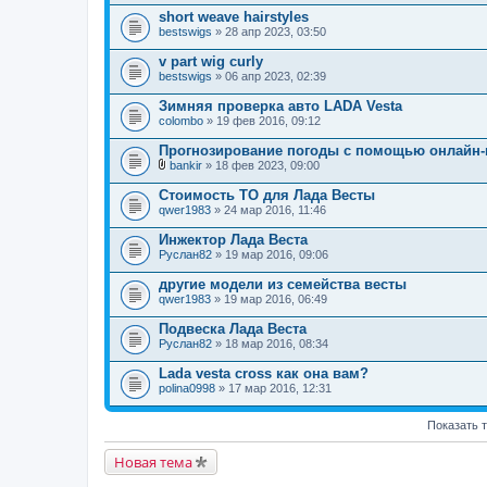
short weave hairstyles
bestswigs
» 28 апр 2023, 03:50
v part wig curly
bestswigs
» 06 апр 2023, 02:39
Зимняя проверка авто LADA Vesta
colombo
» 19 фев 2016, 09:12
Прогнозирование погоды с помощью онлайн-
bankir
» 18 фев 2023, 09:00
В
л
Стоимость ТО для Лада Весты
о
qwer1983
» 24 мар 2016, 11:46
ж
е
Инжектор Лада Веста
н
Руслан82
и
» 19 мар 2016, 09:06
я
другие модели из семейства весты
qwer1983
» 19 мар 2016, 06:49
Подвеска Лада Веста
Руслан82
» 18 мар 2016, 08:34
Lada vesta cross как она вам?
polina0998
» 17 мар 2016, 12:31
Показать 
Новая тема