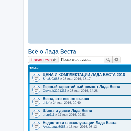
Всё о Лада Веста
Новая тема
ТЕМЫ
ЦЕНА И КОМПЛЕКТАЦИИ ЛАДА ВЕСТА 2016
SmaUG666
» 26 июл 2016, 18:17
Первый гарантийный ремонт Лада Веста
Govnuk3221337
» 25 июл 2016, 14:28
Веста, это все же скачок
chief
» 24 июл 2016, 20:40
Шины и диски Лада Веста
snap111
» 17 июн 2016, 20:51
Недостатки в эксплуатации Лада Веста
Александр5083
» 13 июн 2016, 08:13