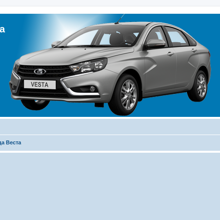
а
да Веста