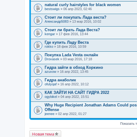
natural curly hairstyles for black women
bestswigs
» 06 апр 2023, 02:46
Стоит ли покупать Лада веста?
Александр5083
» 13 мар 2016, 10:02
Стоит ли брать Лада Веста?
kengar
» 17 фев 2016, 13:44
Где купить Ладу Веста
rokko
» 18 фев 2016, 10:59
Покупка Lada Vesta онлайн
Drovasek
» 03 мар 2016, 17:18
Гидра зайти в обход Коркино
azuxow
» 16 апр 2022, 13:45
Гидра анаболик
ofutyqaf
» 16 апр 2022, 10:12
КАК ЗАЙТИ НА САЙТ ГИДРА 2022
ogybikel
» 04 апр 2022, 15:51
Why Huge Recipient Jonathan Adams Could possib
Offense
jeenee
» 02 апр 2022, 01:27
Показать 
Новая тема