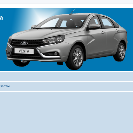
а
 Весты