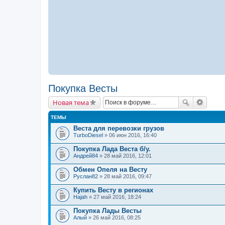
Покупка Весты
Новая тема
ТЕМЫ
Веста для перевозки грузов
TurboDiesel
» 06 июн 2016, 16:40
Покупка Лада Веста б/у.
Андрей84
» 28 май 2016, 12:01
Обмен Опеля на Весту
Руслан82
» 28 май 2016, 09:47
Купить Весту в регионах
Hajah
» 27 май 2016, 18:24
Покупка Лады Весты
Алый
» 26 май 2016, 08:25