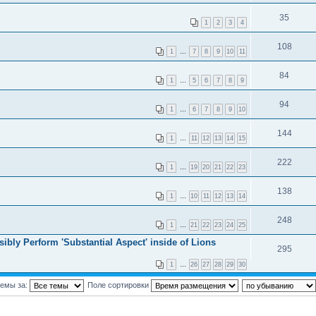
35
1
2
3
4
108
1
…
7
8
9
10
11
84
1
…
5
6
7
8
9
94
1
…
6
7
8
9
10
144
1
…
11
12
13
14
15
222
1
…
19
20
21
22
23
138
1
…
10
11
12
13
14
248
1
…
21
22
23
24
25
ly Perform 'Substantial Aspect' inside of Lions
295
1
…
26
27
28
29
30
темы за:
Поле сортировки