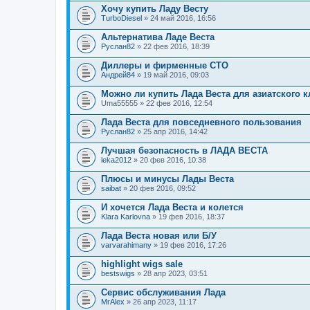
Хочу купить Ладу Весту
TurboDiesel
» 24 май 2016, 16:56
Альтернатива Ладе Веста
Руслан82
» 22 фев 2016, 18:39
Диллеры и фирменные СТО
Андрей84
» 19 май 2016, 09:03
Можно ли купить Лада Веста для азиатского 
Uma55555
» 22 фев 2016, 12:54
Лада Веста для повседневного пользования
Руслан82
» 25 апр 2016, 14:42
Лучшая безопасность в ЛАДА ВЕСТА
leka2012
» 20 фев 2016, 10:38
Плюсы и минусы Лады Веста
saibat
» 20 фев 2016, 09:52
И хочется Лада Веста и колется
Klara Karlovna
» 19 фев 2016, 18:37
Лада Веста новая или Б/У
varvarahimany
» 19 фев 2016, 17:26
highlight wigs sale
bestswigs
» 28 апр 2023, 03:51
Сервис обслуживания Лада
MrAlex
» 26 апр 2023, 11:17