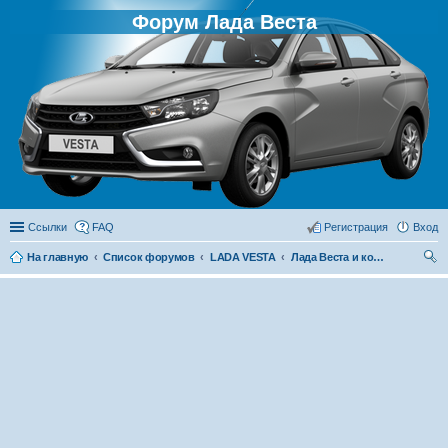
Форум Лада Веста
Ссылки
FAQ
Регистрация
Вход
На главную
Список форумов
LADA VESTA
Лада Веста и конкуренты
ои
ск