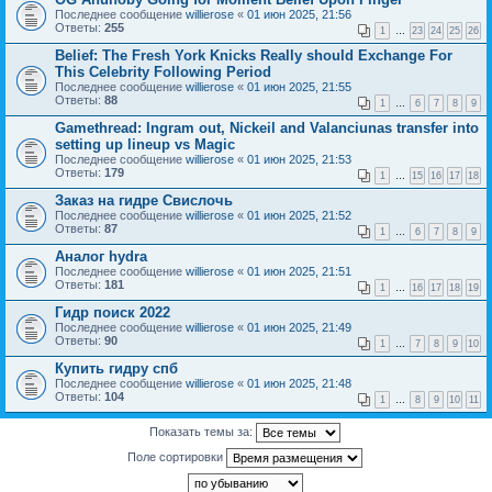
Последнее сообщение
willierose
«
01 июн 2025, 21:56
Ответы:
255
1
…
23
24
25
26
Belief: The Fresh York Knicks Really should Exchange For
This Celebrity Following Period
Последнее сообщение
willierose
«
01 июн 2025, 21:55
Ответы:
88
1
…
6
7
8
9
Gamethread: Ingram out, Nickeil and Valanciunas transfer into
setting up lineup vs Magic
Последнее сообщение
willierose
«
01 июн 2025, 21:53
Ответы:
179
1
…
15
16
17
18
Заказ на гидре Свислочь
Последнее сообщение
willierose
«
01 июн 2025, 21:52
Ответы:
87
1
…
6
7
8
9
Аналог hydra
Последнее сообщение
willierose
«
01 июн 2025, 21:51
Ответы:
181
1
…
16
17
18
19
Гидр поиск 2022
Последнее сообщение
willierose
«
01 июн 2025, 21:49
Ответы:
90
1
…
7
8
9
10
Купить гидру спб
Последнее сообщение
willierose
«
01 июн 2025, 21:48
Ответы:
104
1
…
8
9
10
11
Показать темы за:
Поле сортировки