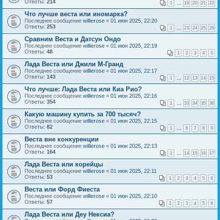
Ответы:
214
1
…
19
20
21
22
Что лучше веста или иномарка?
Последнее сообщение
willierose
«
01 июн 2025, 22:20
Ответы:
253
1
…
23
24
25
26
Сравним Веста и Датсун Ондо
Последнее сообщение
willierose
«
01 июн 2025, 22:19
Ответы:
48
1
2
3
4
5
Лада Веста или Джили М-Гранд
Последнее сообщение
willierose
«
01 июн 2025, 22:17
Ответы:
143
1
…
12
13
14
15
Что лучше: Лада Веста или Киа Рио?
Последнее сообщение
willierose
«
01 июн 2025, 22:16
Ответы:
354
1
…
33
34
35
36
Какую машину купить за 700 тысяч?
Последнее сообщение
willierose
«
01 июн 2025, 22:15
Ответы:
82
1
…
6
7
8
9
Веста вне конкуренции
Последнее сообщение
willierose
«
01 июн 2025, 22:13
Ответы:
164
1
…
14
15
16
17
Лада Веста или корейцы
Последнее сообщение
willierose
«
01 июн 2025, 22:11
Ответы:
53
1
2
3
4
5
6
Веста или Форд Фиеста
Последнее сообщение
willierose
«
01 июн 2025, 22:10
Ответы:
57
1
2
3
4
5
6
Лада Веста или Деу Нексиа?