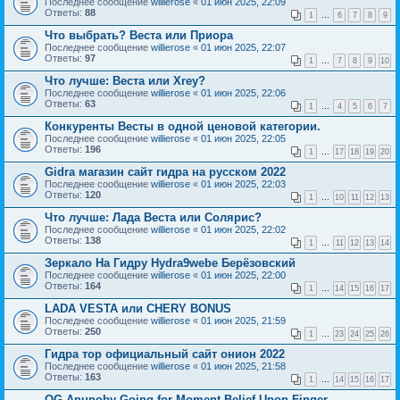
Последнее сообщение
willierose
«
01 июн 2025, 22:09
Ответы:
88
1
…
6
7
8
9
Что выбрать? Веста или Приора
Последнее сообщение
willierose
«
01 июн 2025, 22:07
Ответы:
97
1
…
7
8
9
10
Что лучше: Веста или Xrey?
Последнее сообщение
willierose
«
01 июн 2025, 22:06
Ответы:
63
1
…
4
5
6
7
Конкуренты Весты в одной ценовой категории.
Последнее сообщение
willierose
«
01 июн 2025, 22:05
Ответы:
196
1
…
17
18
19
20
Gidra магазин сайт гидра на русском 2022
Последнее сообщение
willierose
«
01 июн 2025, 22:03
Ответы:
120
1
…
10
11
12
13
Что лучше: Лада Веста или Солярис?
Последнее сообщение
willierose
«
01 июн 2025, 22:02
Ответы:
138
1
…
11
12
13
14
Зеркало На Гидру Hydra9webe Берёзовский
Последнее сообщение
willierose
«
01 июн 2025, 22:00
Ответы:
164
1
…
14
15
16
17
LADA VESTA или CHERY BONUS
Последнее сообщение
willierose
«
01 июн 2025, 21:59
Ответы:
250
1
…
23
24
25
26
Гидра тор официальный сайт онион 2022
Последнее сообщение
willierose
«
01 июн 2025, 21:58
Ответы:
163
1
…
14
15
16
17
OG Anunoby Going for Moment Belief Upon Finger