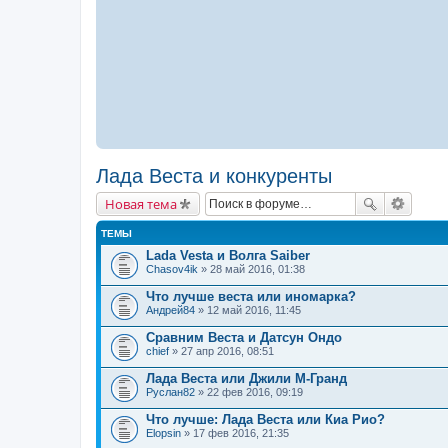
Лада Веста и конкуренты
Новая тема
ТЕМЫ
Lada Vesta и Волга Saiber
Chasov4ik
» 28 май 2016, 01:38
Что лучше веста или иномарка?
Андрей84
» 12 май 2016, 11:45
Сравним Веста и Датсун Ондо
chief
» 27 апр 2016, 08:51
Лада Веста или Джили М-Гранд
Руслан82
» 22 фев 2016, 09:19
Что лучше: Лада Веста или Киа Рио?
Elopsin
» 17 фев 2016, 21:35