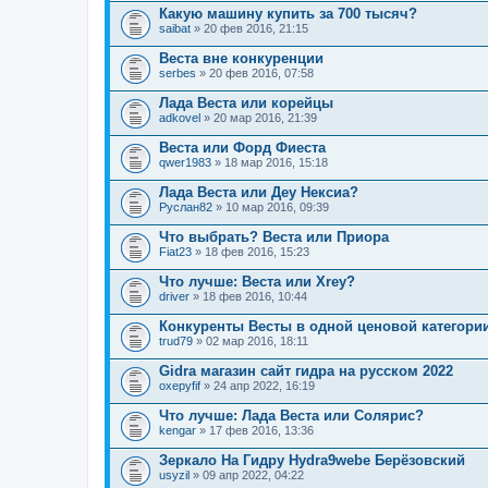
Какую машину купить за 700 тысяч?
saibat
» 20 фев 2016, 21:15
Веста вне конкуренции
serbes
» 20 фев 2016, 07:58
Лада Веста или корейцы
adkovel
» 20 мар 2016, 21:39
Веста или Форд Фиеста
qwer1983
» 18 мар 2016, 15:18
Лада Веста или Деу Нексиа?
Руслан82
» 10 мар 2016, 09:39
Что выбрать? Веста или Приора
Fiat23
» 18 фев 2016, 15:23
Что лучше: Веста или Xrey?
driver
» 18 фев 2016, 10:44
Конкуренты Весты в одной ценовой категории
trud79
» 02 мар 2016, 18:11
Gidra магазин сайт гидра на русском 2022
oxepyfif
» 24 апр 2022, 16:19
Что лучше: Лада Веста или Солярис?
kengar
» 17 фев 2016, 13:36
Зеркало На Гидру Hydra9webe Берёзовский
usyzil
» 09 апр 2022, 04:22