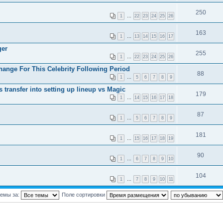
250
1
…
22
23
24
25
26
163
1
…
13
14
15
16
17
ger
255
1
…
22
23
24
25
26
hange For This Celebrity Following Period
88
1
…
5
6
7
8
9
 transfer into setting up lineup vs Magic
179
1
…
14
15
16
17
18
87
1
…
5
6
7
8
9
181
1
…
15
16
17
18
19
90
1
…
6
7
8
9
10
104
1
…
7
8
9
10
11
темы за:
Поле сортировки