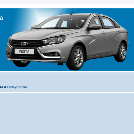
а
та и конкуренты