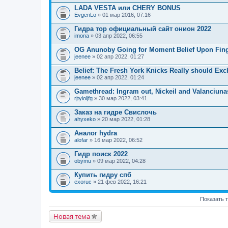
LADA VESTA или CHERY BONUS
EvgenLo
» 01 мар 2016, 07:16
Гидра тор официальный сайт онион 2022
imona
» 03 апр 2022, 06:55
OG Anunoby Going for Moment Belief Upon Fin
jeenee
» 02 апр 2022, 01:27
Belief: The Fresh York Knicks Really should Exc
jeenee
» 02 апр 2022, 01:24
Gamethread: Ingram out, Nickeil and Valanciunas
rjtyioljfg
» 30 мар 2022, 03:41
Заказ на гидре Свислочь
ahyxeko
» 20 мар 2022, 01:28
Аналог hydra
alofar
» 16 мар 2022, 06:52
Гидр поиск 2022
obymu
» 09 мар 2022, 04:28
Купить гидру спб
exoruc
» 21 фев 2022, 16:21
Показать 
Новая тема