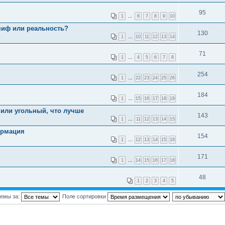
95
1
…
6
7
8
9
10
миф или реальность?
130
1
…
10
11
12
13
14
71
1
…
4
5
6
7
8
254
1
…
22
23
24
25
26
184
1
…
15
16
17
18
19
или угольный, что лучше
143
1
…
11
12
13
14
15
ормация
154
1
…
12
13
14
15
16
171
1
…
14
15
16
17
18
48
1
2
3
4
5
темы за:
Поле сортировки