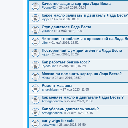
Качество защиты картера Лада Веста
Руслан82
» 26 май 2016, 08:39
Какое масло заливать в двигатель Лада Веста
jojojo
» 14 май 2016, 18:33
Стук двигателя Лада Веста
yurca87
» 04 май 2016, 16:01
Чиптюнинг проблемы с прошивкой на Лада В
diller
» 01 май 2016, 18:52
Посторонний шум двигателя на Лада Веста
jojojo
» 28 апр 2016, 20:29
Как работает бензонасос?
Руслан82
» 25 апр 2016, 07:29
Можно ли поменять картер на Лада Веста?
Живая
» 24 апр 2016, 08:50
Ремонт машины
arturchikgen
» 27 ноя 2023, 11:55
Как меняет масло в двигателе Лады Весты?
Armagedenchik
» 27 ноя 2023, 11:38
Как уберечь двигатель зимой?
Armagedenchik
» 27 окт 2023, 14:15
curly wigs for sale
bestswigs
» 28 апр 2023, 03:50