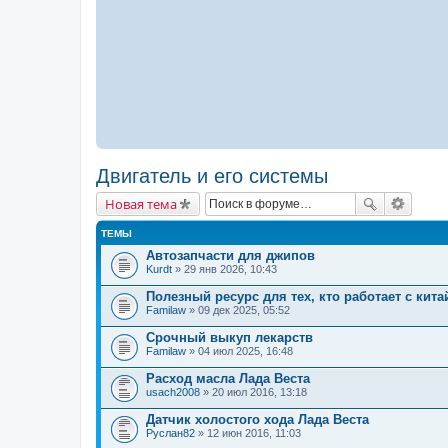
Двигатель и его системы
Новая тема
ТЕМЫ
Автозапчасти для джипов
Kurdt
» 29 янв 2026, 10:43
Полезный ресурс для тех, кто работает с кит
Familaw
» 09 дек 2025, 05:52
Cрочный выкуп лекарств
Familaw
» 04 июл 2025, 16:48
Расход масла Лада Веста
usach2008
» 20 июл 2016, 13:18
Датчик холостого хода Лада Веста
Руслан82
» 12 июн 2016, 11:03