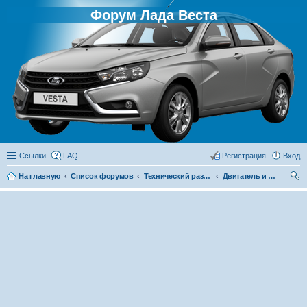
Форум Лада Веста
Ссылки
FAQ
Регистрация
Вход
На главную
Список форумов
Технический раздел
Двигатель и его системы
ои
ск