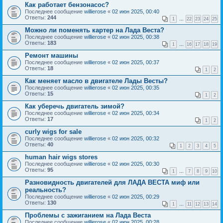
Как работает бензонасос?
Последнее сообщение
willierose
«
02 июн 2025, 00:40
Ответы:
244
1
…
22
23
24
25
Можно ли поменять картер на Лада Веста?
Последнее сообщение
willierose
«
02 июн 2025, 00:38
Ответы:
183
1
…
16
17
18
19
Ремонт машины
Последнее сообщение
willierose
«
02 июн 2025, 00:37
Ответы:
18
1
2
Как меняет масло в двигателе Лады Весты?
Последнее сообщение
willierose
«
02 июн 2025, 00:35
Ответы:
15
1
2
Как уберечь двигатель зимой?
Последнее сообщение
willierose
«
02 июн 2025, 00:34
Ответы:
17
1
2
curly wigs for sale
Последнее сообщение
willierose
«
02 июн 2025, 00:32
Ответы:
40
1
2
3
4
5
human hair wigs stores
Последнее сообщение
willierose
«
02 июн 2025, 00:30
Ответы:
95
1
…
7
8
9
10
Разновидность двигателей для ЛАДА ВЕСТА миф или
реальность?
Последнее сообщение
willierose
«
02 июн 2025, 00:29
Ответы:
130
1
…
11
12
13
14
Проблемы с зажиганием на Лада Веста
Последнее сообщение
willierose
«
02 июн 2025, 00:28