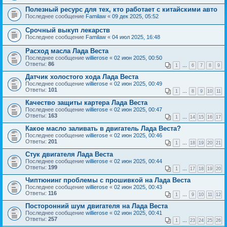
Полезный ресурс для тех, кто работает с китайскими авто
Последнее сообщение
Familaw
«
09 дек 2025, 05:52
Cрочный выкуп лекарств
Последнее сообщение
Familaw
«
04 июл 2025, 16:48
Расход масла Лада Веста
Последнее сообщение
willierose
«
02 июн 2025, 00:50
Ответы:
86
1
…
6
7
8
9
Датчик холостого хода Лада Веста
Последнее сообщение
willierose
«
02 июн 2025, 00:49
Ответы:
101
1
…
8
9
10
11
Качество защиты картера Лада Веста
Последнее сообщение
willierose
«
02 июн 2025, 00:47
Ответы:
163
1
…
14
15
16
17
Какое масло заливать в двигатель Лада Веста?
Последнее сообщение
willierose
«
02 июн 2025, 00:46
Ответы:
201
1
…
18
19
20
21
Стук двигателя Лада Веста
Последнее сообщение
willierose
«
02 июн 2025, 00:44
Ответы:
199
1
…
17
18
19
20
Чиптюнинг проблемы с прошивкой на Лада Веста
Последнее сообщение
willierose
«
02 июн 2025, 00:43
Ответы:
116
1
…
9
10
11
12
Посторонний шум двигателя на Лада Веста
Последнее сообщение
willierose
«
02 июн 2025, 00:41
Ответы:
257
1
…
23
24
25
26