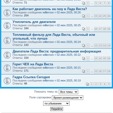
Ответы:
71
1
…
5
6
7
8
Как работает двигатель на газу в Лада Веста?
Последнее сообщение
willierose
«
02 июн 2025, 00:26
Ответы:
254
1
…
23
24
25
26
Утеплитель для двигателя
Последнее сообщение
willierose
«
02 июн 2025, 00:25
Ответы:
184
1
…
16
17
18
19
Топливный фильтр для Лада Веста, обычный или
угольный, что лучше
Последнее сообщение
willierose
«
02 июн 2025, 00:24
Ответы:
143
1
…
12
13
14
15
Двигатели Лада Веста: предварительная информация
Последнее сообщение
willierose
«
02 июн 2025, 00:22
Ответы:
154
1
…
13
14
15
16
Горит ЧЕК на Лада Веста
Последнее сообщение
willierose
«
02 июн 2025, 00:21
Ответы:
171
1
…
15
16
17
18
Гидра Ссылка Сегодня
Последнее сообщение
willierose
«
02 июн 2025, 00:19
Ответы:
48
1
2
3
4
5
Показать темы за:
Поле сортировки