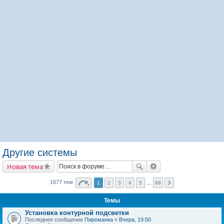
Другие системы
Новая тема
1677 тем
1
2
3
4
5
…
68
Темы
Установка контурной подсветки
Последнее сообщение
Пироманка
«
Вчера, 19:50