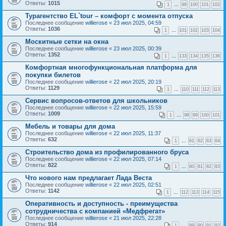
Ответы:
1015
1
…
99
100
101
102
Турагентство EL`tour – комфорт с момента отпуска
Последнее сообщение
willierose
«
23 июл 2025, 04:59
Ответы:
1036
1
…
101
102
103
104
Москитные сетки на окна
Последнее сообщение
willierose
«
23 июл 2025, 00:39
Ответы:
1352
1
…
133
134
135
136
Комфортная многофункциональная платформа для
покупки билетов
Последнее сообщение
willierose
«
22 июл 2025, 20:19
Ответы:
1129
1
…
110
111
112
113
Сервис вопросов-ответов для школьников
Последнее сообщение
willierose
«
22 июл 2025, 15:59
Ответы:
1009
1
…
98
99
100
101
Мебель и товары для дома
Последнее сообщение
willierose
«
22 июл 2025, 11:37
Ответы:
632
1
…
61
62
63
64
Строительство дома из профилированного бруса
Последнее сообщение
willierose
«
22 июл 2025, 07:14
Ответы:
822
1
…
80
81
82
83
Что нового нам предлагает Лада Веста
Последнее сообщение
willierose
«
22 июл 2025, 02:51
Ответы:
1142
1
…
112
113
114
115
Оперативность и доступность - преимущества
сотрудничества с компанией «Медфрегат»
Последнее сообщение
willierose
«
21 июл 2025, 22:28
Ответы:
914
1
…
89
90
91
92