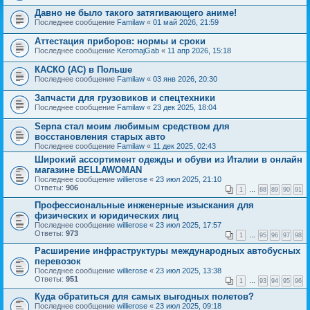
Давно не было такого затягивающего аниме!
Последнее сообщение
Familaw
«
01 май 2026, 21:59
Аттестация приборов: нормы и сроки
Последнее сообщение
KeromajGab
«
11 апр 2026, 15:18
КАСКО (AC) в Польше
Последнее сообщение
Familaw
«
03 янв 2026, 20:30
Запчасти для грузовиков и спецтехники
Последнее сообщение
Familaw
«
23 дек 2025, 18:04
Sepna стал моим любимым средством для
восстановления старых авто
Последнее сообщение
Familaw
«
11 дек 2025, 02:43
Широкий ассортимент одежды и обуви из Италии в онлайн
магазине BELLAWOMAN
Последнее сообщение
willierose
«
23 июл 2025, 21:10
Ответы:
906
1
…
88
89
90
91
Профессиональные инженерные изыскания для
физических и юридических лиц
Последнее сообщение
willierose
«
23 июл 2025, 17:57
Ответы:
973
1
…
95
96
97
98
Расширение инфраструктуры международных автобусных
перевозок
Последнее сообщение
willierose
«
23 июл 2025, 13:38
Ответы:
951
1
…
93
94
95
96
Куда обратиться для самых выгодных полетов?
Последнее сообщение
willierose
«
23 июл 2025, 09:18