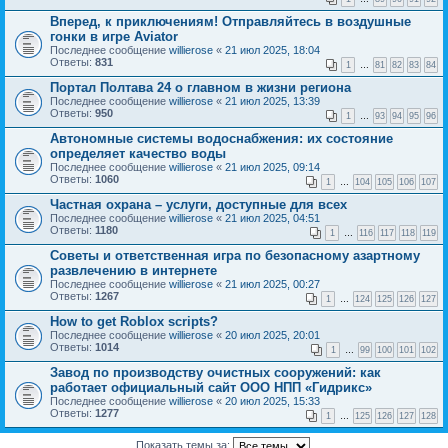
Вперед, к приключениям! Отправляйтесь в воздушные
гонки в игре Aviator
Последнее сообщение
willierose
«
21 июл 2025, 18:04
Ответы:
831
1
…
81
82
83
84
Портал Полтава 24 о главном в жизни региона
Последнее сообщение
willierose
«
21 июл 2025, 13:39
Ответы:
950
1
…
93
94
95
96
Автономные системы водоснабжения: их состояние
определяет качество воды
Последнее сообщение
willierose
«
21 июл 2025, 09:14
Ответы:
1060
1
…
104
105
106
107
Частная охрана – услуги, доступные для всех
Последнее сообщение
willierose
«
21 июл 2025, 04:51
Ответы:
1180
1
…
116
117
118
119
Советы и ответственная игра по безопасному азартному
развлечению в интернете
Последнее сообщение
willierose
«
21 июл 2025, 00:27
Ответы:
1267
1
…
124
125
126
127
How to get Roblox scripts?
Последнее сообщение
willierose
«
20 июл 2025, 20:01
Ответы:
1014
1
…
99
100
101
102
Завод по производству очистных сооружений: как
работает официальный сайт ООО НПП «Гидрикс»
Последнее сообщение
willierose
«
20 июл 2025, 15:33
Ответы:
1277
1
…
125
126
127
128
Показать темы за: