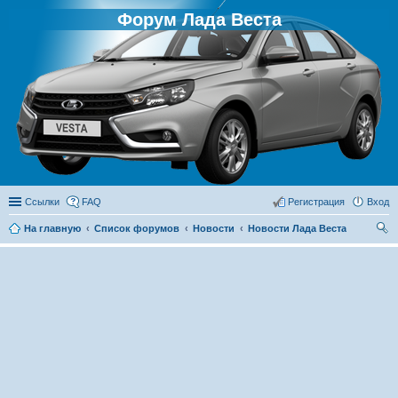
Форум Лада Веста
Ссылки
FAQ
Регистрация
Вход
На главную
Список форумов
Новости
Новости Лада Веста
ои
ск