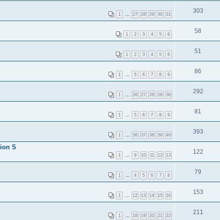
303
1
…
27
28
29
30
31
58
1
2
3
4
5
6
51
1
2
3
4
5
6
86
1
…
5
6
7
8
9
292
1
…
26
27
28
29
30
81
1
…
5
6
7
8
9
393
1
…
36
37
38
39
40
ion S
122
1
…
9
10
11
12
13
79
1
…
4
5
6
7
8
153
1
…
12
13
14
15
16
211
1
…
18
19
20
21
22