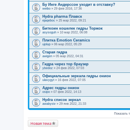
Бу Инге Андерссон уходит в отставку?
weibo
» 29 фев 2016, 17:36
Hydra pharma Плавск
ejaqeboc
» 25 мар 2022, 09:21
Биткоин кошелек гидры Торжок
asysoguh
» 10 мар 2022, 06:08
Плитка Emotion Ceramics
ujolup
» 06 мар 2022, 05:29
Старая гидра
awigen
» 05 мар 2022, 04:31
Гидра через тор браузер
ybedoz
» 24 фев 2022, 07:03
Официальные зеркала гидры онион
ulavygyt
» 16 фев 2022, 07:05
Адрес гидры онион
osipo
» 07 фев 2022, 14:13
Hydra список зеркал
awabysiv
» 29 янв 2022, 21:33
Показать 
Новая тема