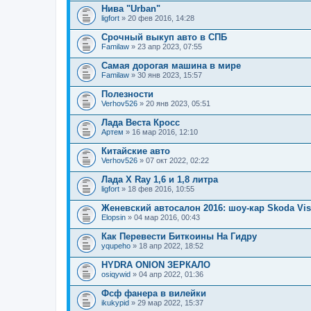
Нива "Urban"
ligfort
» 20 фев 2016, 14:28
Срочный выкуп авто в СПБ
Familaw
» 23 апр 2023, 07:55
Самая дорогая машина в мире
Familaw
» 30 янв 2023, 15:57
Полезности
Verhov526
» 20 янв 2023, 05:51
Лада Веста Кросс
Артем
» 16 мар 2016, 12:10
Китайские авто
Verhov526
» 07 окт 2022, 02:22
Лада X Ray 1,6 и 1,8 литра
ligfort
» 18 фев 2016, 10:55
Женевский автосалон 2016: шоу-кар Skoda Vis
Elopsin
» 04 мар 2016, 00:43
Как Перевести Биткоины На Гидру
yqupeho
» 18 апр 2022, 18:52
HYDRA ONION ЗЕРКАЛО
osiqywid
» 04 апр 2022, 01:36
Фсф фанера в вилейки
ikukypid
» 29 мар 2022, 15:37