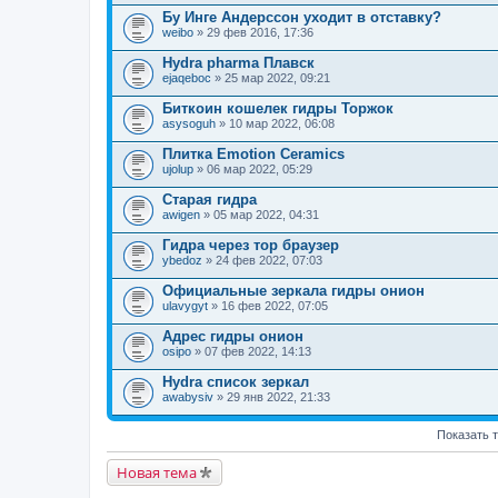
Бу Инге Андерссон уходит в отставку?
weibo
» 29 фев 2016, 17:36
Hydra pharma Плавск
ejaqeboc
» 25 мар 2022, 09:21
Биткоин кошелек гидры Торжок
asysoguh
» 10 мар 2022, 06:08
Плитка Emotion Ceramics
ujolup
» 06 мар 2022, 05:29
Старая гидра
awigen
» 05 мар 2022, 04:31
Гидра через тор браузер
ybedoz
» 24 фев 2022, 07:03
Официальные зеркала гидры онион
ulavygyt
» 16 фев 2022, 07:05
Адрес гидры онион
osipo
» 07 фев 2022, 14:13
Hydra список зеркал
awabysiv
» 29 янв 2022, 21:33
Показать 
Новая тема