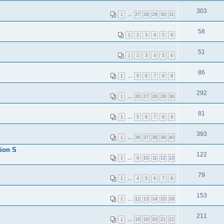
303
1
…
27
28
29
30
31
58
1
2
3
4
5
6
51
1
2
3
4
5
6
86
1
…
5
6
7
8
9
292
1
…
26
27
28
29
30
81
1
…
5
6
7
8
9
393
1
…
36
37
38
39
40
ion S
122
1
…
9
10
11
12
13
79
1
…
4
5
6
7
8
153
1
…
12
13
14
15
16
211
1
…
18
19
20
21
22