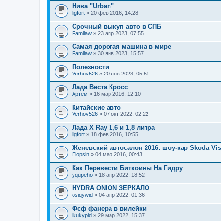
Нива "Urban"
ligfort
» 20 фев 2016, 14:28
Срочный выкуп авто в СПБ
Familaw
» 23 апр 2023, 07:55
Самая дорогая машина в мире
Familaw
» 30 янв 2023, 15:57
Полезности
Verhov526
» 20 янв 2023, 05:51
Лада Веста Кросс
Артем
» 16 мар 2016, 12:10
Китайские авто
Verhov526
» 07 окт 2022, 02:22
Лада X Ray 1,6 и 1,8 литра
ligfort
» 18 фев 2016, 10:55
Женевский автосалон 2016: шоу-кар Skoda Vis
Elopsin
» 04 мар 2016, 00:43
Как Перевести Биткоины На Гидру
yqupeho
» 18 апр 2022, 18:52
HYDRA ONION ЗЕРКАЛО
osiqywid
» 04 апр 2022, 01:36
Фсф фанера в вилейки
ikukypid
» 29 мар 2022, 15:37