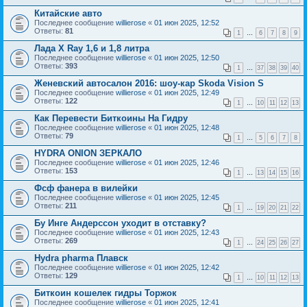
Китайские авто
Последнее сообщение
willierose
«
01 июн 2025, 12:52
Ответы:
81
1
…
6
7
8
9
Лада X Ray 1,6 и 1,8 литра
Последнее сообщение
willierose
«
01 июн 2025, 12:50
Ответы:
393
1
…
37
38
39
40
Женевский автосалон 2016: шоу-кар Skoda Vision S
Последнее сообщение
willierose
«
01 июн 2025, 12:49
Ответы:
122
1
…
10
11
12
13
Как Перевести Биткоины На Гидру
Последнее сообщение
willierose
«
01 июн 2025, 12:48
Ответы:
79
1
…
5
6
7
8
HYDRA ONION ЗЕРКАЛО
Последнее сообщение
willierose
«
01 июн 2025, 12:46
Ответы:
153
1
…
13
14
15
16
Фсф фанера в вилейки
Последнее сообщение
willierose
«
01 июн 2025, 12:45
Ответы:
211
1
…
19
20
21
22
Бу Инге Андерссон уходит в отставку?
Последнее сообщение
willierose
«
01 июн 2025, 12:43
Ответы:
269
1
…
24
25
26
27
Hydra pharma Плавск
Последнее сообщение
willierose
«
01 июн 2025, 12:42
Ответы:
129
1
…
10
11
12
13
Биткоин кошелек гидры Торжок
Последнее сообщение
willierose
«
01 июн 2025, 12:41