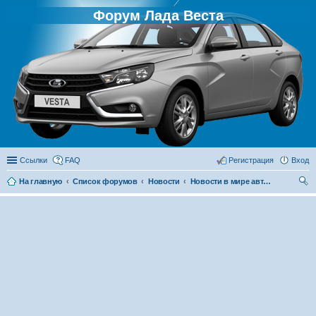
Форум Лада Веста
Ссылки
FAQ
Регистрация
Вход
На главную
Список форумов
Новости
Новости в мире автомобилей
ои
ск