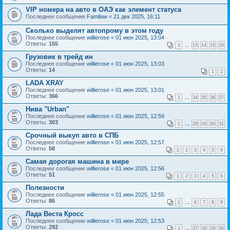
VIP номера на авто в ОАЭ как элемент статуса
Последнее сообщение
Familaw
«
21 дек 2025, 16:11
Сколько выделят автопрому в этом году
Последнее сообщение
willierose
«
01 июн 2025, 13:04
Ответы:
155
1
…
13
14
15
16
Грузовик в трейд ин
Последнее сообщение
willierose
«
01 июн 2025, 13:03
Ответы:
14
1
2
LADA XRAY
Последнее сообщение
willierose
«
01 июн 2025, 13:01
Ответы:
366
1
…
34
35
36
37
Нива "Urban"
Последнее сообщение
willierose
«
01 июн 2025, 12:59
Ответы:
303
1
…
28
29
30
31
Срочный выкуп авто в СПБ
Последнее сообщение
willierose
«
01 июн 2025, 12:57
Ответы:
58
1
2
3
4
5
6
Самая дорогая машина в мире
Последнее сообщение
willierose
«
01 июн 2025, 12:56
Ответы:
51
1
2
3
4
5
6
Полезности
Последнее сообщение
willierose
«
01 июн 2025, 12:55
Ответы:
86
1
…
6
7
8
9
Лада Веста Кросс
Последнее сообщение
willierose
«
01 июн 2025, 12:53
Ответы:
292
1
…
27
28
29
30