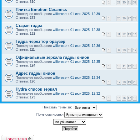
Ответы:
310
1
…
29
30
31
32
Плитка Emotion Ceramics
Последнее сообщение
willierose
«
01 июн 2025, 12:39
Ответы:
273
1
…
25
26
27
28
Старая гидра
Последнее сообщение
willierose
«
01 июн 2025, 12:38
Ответы:
132
1
…
11
12
13
14
Гидра через тор браузер
Последнее сообщение
willierose
«
01 июн 2025, 12:36
Ответы:
111
1
…
9
10
11
12
Официальные зеркала гидры онион
Последнее сообщение
willierose
«
01 июн 2025, 12:35
Ответы:
124
1
…
10
11
12
13
Адрес гидры онион
Последнее сообщение
willierose
«
01 июн 2025, 12:34
Ответы:
190
1
…
17
18
19
20
Hydra список зеркал
Последнее сообщение
willierose
«
01 июн 2025, 12:32
Ответы:
173
1
…
15
16
17
18
Показать темы за:
Поле сортировки
Новая тема