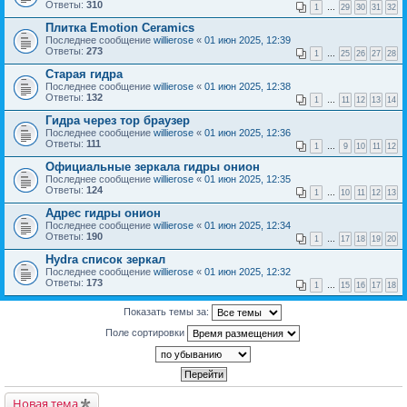
Ответы:
310
1
…
29
30
31
32
Плитка Emotion Ceramics
Последнее сообщение
willierose
«
01 июн 2025, 12:39
Ответы:
273
1
…
25
26
27
28
Старая гидра
Последнее сообщение
willierose
«
01 июн 2025, 12:38
Ответы:
132
1
…
11
12
13
14
Гидра через тор браузер
Последнее сообщение
willierose
«
01 июн 2025, 12:36
Ответы:
111
1
…
9
10
11
12
Официальные зеркала гидры онион
Последнее сообщение
willierose
«
01 июн 2025, 12:35
Ответы:
124
1
…
10
11
12
13
Адрес гидры онион
Последнее сообщение
willierose
«
01 июн 2025, 12:34
Ответы:
190
1
…
17
18
19
20
Hydra список зеркал
Последнее сообщение
willierose
«
01 июн 2025, 12:32
Ответы:
173
1
…
15
16
17
18
Показать темы за:
Поле сортировки
Новая тема