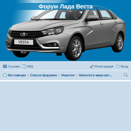
Форум Лада Веста
Ссылки
FAQ
Регистрация
Вход
На главную
Список форумов
Новости
Новости в мире автомобилей
ои
ск