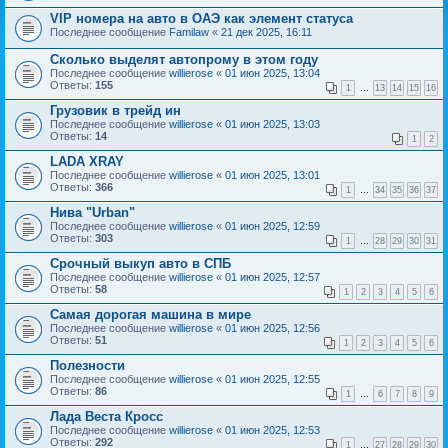
VIP номера на авто в ОАЭ как элемент статуса
Последнее сообщение
Familaw
«
21 дек 2025, 16:11
Сколько выделят автопрому в этом году
Последнее сообщение
willierose
«
01 июн 2025, 13:04
Ответы:
155
1
…
13
14
15
16
Грузовик в трейд ин
Последнее сообщение
willierose
«
01 июн 2025, 13:03
Ответы:
14
1
2
LADA XRAY
Последнее сообщение
willierose
«
01 июн 2025, 13:01
Ответы:
366
1
…
34
35
36
37
Нива "Urban"
Последнее сообщение
willierose
«
01 июн 2025, 12:59
Ответы:
303
1
…
28
29
30
31
Срочный выкуп авто в СПБ
Последнее сообщение
willierose
«
01 июн 2025, 12:57
Ответы:
58
1
2
3
4
5
6
Самая дорогая машина в мире
Последнее сообщение
willierose
«
01 июн 2025, 12:56
Ответы:
51
1
2
3
4
5
6
Полезности
Последнее сообщение
willierose
«
01 июн 2025, 12:55
Ответы:
86
1
…
6
7
8
9
Лада Веста Кросс
Последнее сообщение
willierose
«
01 июн 2025, 12:53
Ответы:
292
1
…
27
28
29
30