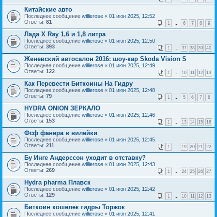
Китайские авто
Последнее сообщение
willierose
«
01 июн 2025, 12:52
Ответы:
81
1
…
6
7
8
9
Лада X Ray 1,6 и 1,8 литра
Последнее сообщение
willierose
«
01 июн 2025, 12:50
Ответы:
393
1
…
37
38
39
40
Женевский автосалон 2016: шоу-кар Skoda Vision S
Последнее сообщение
willierose
«
01 июн 2025, 12:49
Ответы:
122
1
…
10
11
12
13
Как Перевести Биткоины На Гидру
Последнее сообщение
willierose
«
01 июн 2025, 12:48
Ответы:
79
1
…
5
6
7
8
HYDRA ONION ЗЕРКАЛО
Последнее сообщение
willierose
«
01 июн 2025, 12:46
Ответы:
153
1
…
13
14
15
16
Фсф фанера в вилейки
Последнее сообщение
willierose
«
01 июн 2025, 12:45
Ответы:
211
1
…
19
20
21
22
Бу Инге Андерссон уходит в отставку?
Последнее сообщение
willierose
«
01 июн 2025, 12:43
Ответы:
269
1
…
24
25
26
27
Hydra pharma Плавск
Последнее сообщение
willierose
«
01 июн 2025, 12:42
Ответы:
129
1
…
10
11
12
13
Биткоин кошелек гидры Торжок
Последнее сообщение
willierose
«
01 июн 2025, 12:41