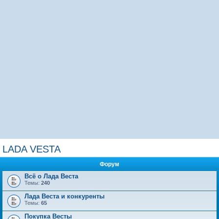
LADA VESTA
Форум
Всё о Лада Веста
Темы:
240
Лада Веста и конкуренты
Темы:
65
Покупка Весты