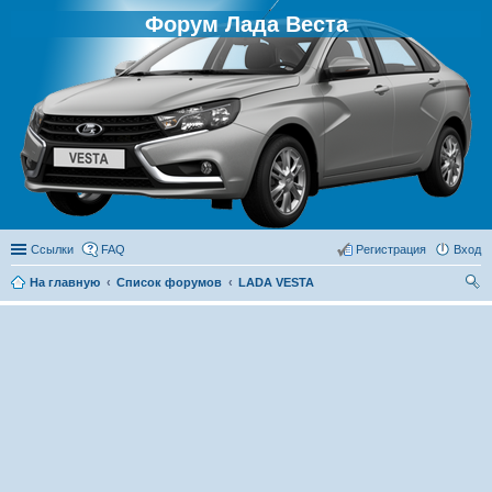
Форум Лада Веста
Ссылки
FAQ
Регистрация
Вход
На главную
Список форумов
LADA VESTA
ои
ск