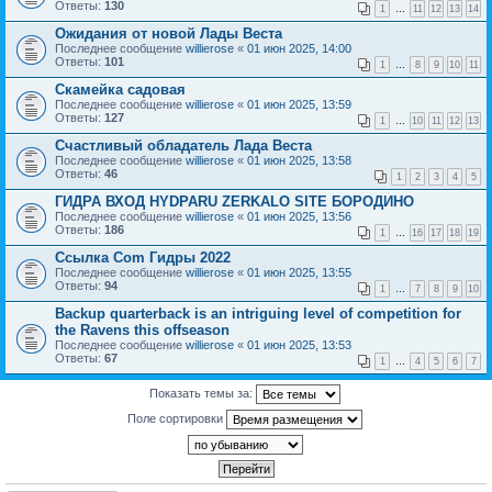
Ответы:
130
1
…
11
12
13
14
Ожидания от новой Лады Веста
Последнее сообщение
willierose
«
01 июн 2025, 14:00
Ответы:
101
1
…
8
9
10
11
Скамейка садовая
Последнее сообщение
willierose
«
01 июн 2025, 13:59
Ответы:
127
1
…
10
11
12
13
Счастливый обладатель Лада Веста
Последнее сообщение
willierose
«
01 июн 2025, 13:58
Ответы:
46
1
2
3
4
5
ГИДРА ВХОД HYDPARU ZERKALO SITE БОРОДИНО
Последнее сообщение
willierose
«
01 июн 2025, 13:56
Ответы:
186
1
…
16
17
18
19
Ссылка Com Гидры 2022
Последнее сообщение
willierose
«
01 июн 2025, 13:55
Ответы:
94
1
…
7
8
9
10
Backup quarterback is an intriguing level of competition for
the Ravens this offseason
Последнее сообщение
willierose
«
01 июн 2025, 13:53
Ответы:
67
1
…
4
5
6
7
Показать темы за:
Поле сортировки