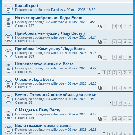
EautoExport
Последнее сообщение
Familaw
«
20 июл 2025, 16:52
На счет приобретения Лады Веста.
Последнее сообщение
willierose
«
01 июн 2025, 14:26
Ответы:
147
1
…
12
13
14
15
Приобрела жемчужину Ладу Весту:)
Последнее сообщение
willierose
«
01 июн 2025, 14:24
Ответы:
113
1
…
9
10
11
12
Приобрел "Жемчужину" Лада Веста
Последнее сообщение
willierose
«
01 июн 2025, 14:23
Ответы:
109
1
…
8
9
10
11
Непредвзятое мнение о Весте
Последнее сообщение
willierose
«
01 июн 2025, 14:22
Ответы:
50
1
2
3
4
5
6
Отзыв о Лада Веста
Последнее сообщение
willierose
«
01 июн 2025, 14:20
Ответы:
89
1
…
6
7
8
9
Веста - Отличный автомобиль для семьи
Последнее сообщение
willierose
«
01 июн 2025, 14:19
Ответы:
35
1
2
3
4
С Мазды на Ладу Весту
Последнее сообщение
willierose
«
01 июн 2025, 14:17
Ответы:
140
1
…
12
13
14
15
Веста глазами мамы и жены
Последнее сообщение
willierose
«
01 июн 2025, 14:16
Ответы:
49
1
2
3
4
5