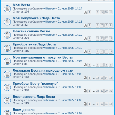
Моя Веста.
Последнее сообщение
willierose
«
01 июн 2025, 14:14
Ответы:
109
1
…
8
9
10
11
Моя Покупочка:) Лада Веста
Последнее сообщение
willierose
«
01 июн 2025, 14:13
Ответы:
82
1
…
6
7
8
9
Пластик салона Весты
Последнее сообщение
willierose
«
01 июн 2025, 14:11
Ответы:
276
1
…
25
26
27
28
Приобретение Лада Веста
Последнее сообщение
willierose
«
01 июн 2025, 14:10
Ответы:
116
1
…
9
10
11
12
Мои впечатления от покупки Весты
Последнее сообщение
willierose
«
01 июн 2025, 14:07
Ответы:
81
1
…
6
7
8
9
Легальная Веста на природном газе
Последнее сообщение
willierose
«
01 июн 2025, 14:06
Ответы:
148
1
…
12
13
14
15
Приобрел Весту "вслепую"
Последнее сообщение
willierose
«
01 июн 2025, 14:05
Ответы:
308
1
…
28
29
30
31
Безопасность Лада Веста
Последнее сообщение
willierose
«
01 июн 2025, 14:03
Ответы:
119
1
…
9
10
11
12
Всем доволен
Последнее сообщение
willierose
«
01 июн 2025, 14:02