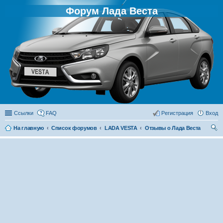
Форум Лада Веста
Ссылки
FAQ
Регистрация
Вход
На главную
Список форумов
LADA VESTA
Отзывы о Лада Веста
ои
ск