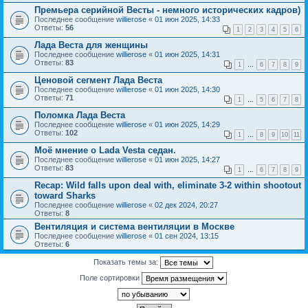
Премьера серийной Весты - немного исторических кадров)
Последнее сообщение
willierose
«
01 июн 2025, 14:33
Ответы:
56
1
2
3
4
5
6
Лада Веста для женщины
Последнее сообщение
willierose
«
01 июн 2025, 14:31
Ответы:
83
1
…
6
7
8
9
Ценовой сегмент Лада Веста
Последнее сообщение
willierose
«
01 июн 2025, 14:30
Ответы:
71
1
…
5
6
7
8
Поломка Лада Веста
Последнее сообщение
willierose
«
01 июн 2025, 14:29
Ответы:
102
1
…
8
9
10
11
Моё мнение о Lada Vesta седан.
Последнее сообщение
willierose
«
01 июн 2025, 14:27
Ответы:
83
1
…
6
7
8
9
Recap: Wild falls upon deal with, eliminate 3-2 within shootout
toward Sharks
Последнее сообщение
willierose
«
02 дек 2024, 20:27
Ответы:
8
Вентиляция и система вентиляции в Москве
Последнее сообщение
willierose
«
01 сен 2024, 13:15
Ответы:
6
Показать темы за:
Поле сортировки