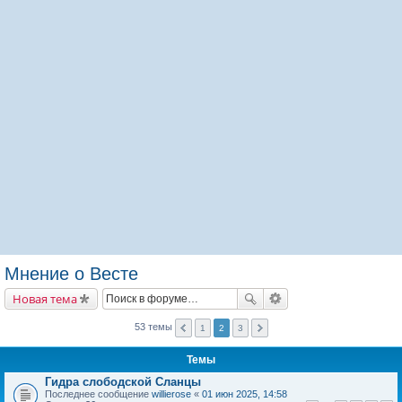
Мнение о Весте
Новая тема
53 темы
1
2
3
Темы
Гидра слободской Сланцы
Последнее сообщение
willierose
«
01 июн 2025, 14:58