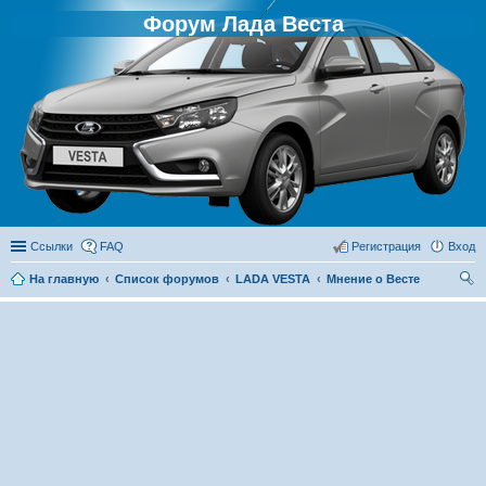
Форум Лада Веста
Ссылки
FAQ
Регистрация
Вход
На главную
Список форумов
LADA VESTA
Мнение о Весте
ои
ск