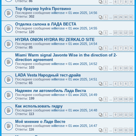
Ответы:
86
1
…
6
7
8
9
Тор браузер hydra Протвино
Последнее сообщение
willierose
«
01 июн 2025, 14:56
Ответы:
302
1
…
28
29
30
31
Отделка салона в ЛАДА ВЕСТА
Последнее сообщение
willierose
«
01 июн 2025, 14:55
Ответы:
120
1
…
10
11
12
13
HYDRA ONION HYDRA RU ZERKALO SITE
Последнее сообщение
willierose
«
01 июн 2025, 14:54
Ответы:
85
1
…
6
7
8
9
Miami Warm signal Javonte Wise in the direction of 2-
direction agreement
Последнее сообщение
willierose
«
01 июн 2025, 14:52
Ответы:
103
1
…
8
9
10
11
LADA Vesta Народный тест-драйв
Последнее сообщение
willierose
«
01 июн 2025, 14:51
Ответы:
65
1
…
4
5
6
7
Надежен ли автомобиль Лада Веста
Последнее сообщение
willierose
«
01 июн 2025, 14:49
Ответы:
199
1
…
17
18
19
20
Как использовать гидру
Последнее сообщение
willierose
«
01 июн 2025, 14:48
Ответы:
113
1
…
9
10
11
12
Моё мнение о Ладе Весте
Последнее сообщение
willierose
«
01 июн 2025, 14:47
Ответы:
116
1
…
9
10
11
12