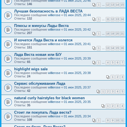
Последнее сообщение
willierose
«
01 июн 2025, 20:46
Ответы:
146
1
…
12
13
14
15
Лучшая безопасность в ЛАДА ВЕСТА
Последнее сообщение
willierose
«
01 июн 2025, 20:44
Ответы:
132
1
…
11
12
13
14
Плюсы и минусы Лады Веста
Последнее сообщение
willierose
«
01 июн 2025, 20:42
Ответы:
207
1
…
18
19
20
21
И хочется Лада Веста и колется
Последнее сообщение
willierose
«
01 июн 2025, 20:41
Ответы:
151
1
…
13
14
15
16
Лада Веста новая или Б/У
Последнее сообщение
willierose
«
01 июн 2025, 20:39
Ответы:
65
1
…
4
5
6
7
highlight wigs sale
Последнее сообщение
willierose
«
01 июн 2025, 20:38
Ответы:
24
1
2
3
Сервис обслуживания Лада
Последнее сообщение
willierose
«
01 июн 2025, 20:37
Ответы:
42
1
2
3
4
5
natural curly hairstyles for black women
Последнее сообщение
willierose
«
01 июн 2025, 20:35
Ответы:
35
1
2
3
4
Стоит ли покупать Лада веста?
Последнее сообщение
willierose
«
01 июн 2025, 20:34
Ответы:
108
1
…
8
9
10
11
Стоит ли брать Лада Веста?