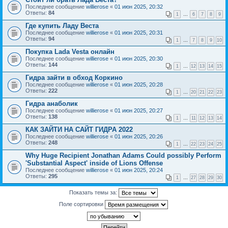
Последнее сообщение
willierose
«
01 июн 2025, 20:32
Ответы:
84
1
…
6
7
8
9
Где купить Ладу Веста
Последнее сообщение
willierose
«
01 июн 2025, 20:31
Ответы:
94
1
…
7
8
9
10
Покупка Lada Vesta онлайн
Последнее сообщение
willierose
«
01 июн 2025, 20:30
Ответы:
144
1
…
12
13
14
15
Гидра зайти в обход Коркино
Последнее сообщение
willierose
«
01 июн 2025, 20:28
Ответы:
222
1
…
20
21
22
23
Гидра анаболик
Последнее сообщение
willierose
«
01 июн 2025, 20:27
Ответы:
138
1
…
11
12
13
14
КАК ЗАЙТИ НА САЙТ ГИДРА 2022
Последнее сообщение
willierose
«
01 июн 2025, 20:26
Ответы:
248
1
…
22
23
24
25
Why Huge Recipient Jonathan Adams Could possibly Perform
'Substantial Aspect' inside of Lions Offense
Последнее сообщение
willierose
«
01 июн 2025, 20:24
Ответы:
295
1
…
27
28
29
30
Показать темы за:
Поле сортировки