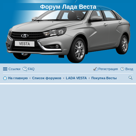
Форум Лада Веста
Ссылки
FAQ
Регистрация
Вход
На главную
Список форумов
LADA VESTA
Покупка Весты
ои
ск