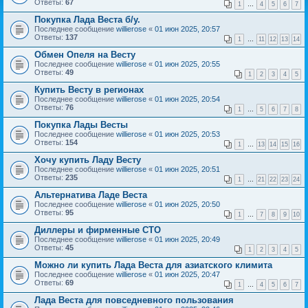
Ответы:
67
1
…
4
5
6
7
Покупка Лада Веста б/у.
Последнее сообщение
willierose
«
01 июн 2025, 20:57
Ответы:
137
1
…
11
12
13
14
Обмен Опеля на Весту
Последнее сообщение
willierose
«
01 июн 2025, 20:55
Ответы:
49
1
2
3
4
5
Купить Весту в регионах
Последнее сообщение
willierose
«
01 июн 2025, 20:54
Ответы:
76
1
…
5
6
7
8
Покупка Лады Весты
Последнее сообщение
willierose
«
01 июн 2025, 20:53
Ответы:
154
1
…
13
14
15
16
Хочу купить Ладу Весту
Последнее сообщение
willierose
«
01 июн 2025, 20:51
Ответы:
235
1
…
21
22
23
24
Альтернатива Ладе Веста
Последнее сообщение
willierose
«
01 июн 2025, 20:50
Ответы:
95
1
…
7
8
9
10
Диллеры и фирменные СТО
Последнее сообщение
willierose
«
01 июн 2025, 20:49
Ответы:
45
1
2
3
4
5
Можно ли купить Лада Веста для азиатского климита
Последнее сообщение
willierose
«
01 июн 2025, 20:47
Ответы:
69
1
…
4
5
6
7
Лада Веста для повседневного пользования