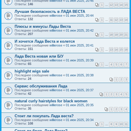
Последнее сообщение
willierose
«
01 июн 2025, 20:46
Ответы:
146
1
…
12
13
14
15
Лучшая безопасность в ЛАДА ВЕСТА
Последнее сообщение
willierose
«
01 июн 2025, 20:44
Ответы:
132
1
…
11
12
13
14
Плюсы и минусы Лады Веста
Последнее сообщение
willierose
«
01 июн 2025, 20:42
Ответы:
207
1
…
18
19
20
21
И хочется Лада Веста и колется
Последнее сообщение
willierose
«
01 июн 2025, 20:41
Ответы:
151
1
…
13
14
15
16
Лада Веста новая или Б/У
Последнее сообщение
willierose
«
01 июн 2025, 20:39
Ответы:
65
1
…
4
5
6
7
highlight wigs sale
Последнее сообщение
willierose
«
01 июн 2025, 20:38
Ответы:
24
1
2
3
Сервис обслуживания Лада
Последнее сообщение
willierose
«
01 июн 2025, 20:37
Ответы:
42
1
2
3
4
5
natural curly hairstyles for black women
Последнее сообщение
willierose
«
01 июн 2025, 20:35
Ответы:
35
1
2
3
4
Стоит ли покупать Лада веста?
Последнее сообщение
willierose
«
01 июн 2025, 20:34
Ответы:
108
1
…
8
9
10
11
Стоит ли брать Лада Веста?