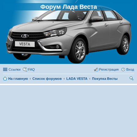
Форум Лада Веста
Ссылки
FAQ
Регистрация
Вход
На главную
Список форумов
LADA VESTA
Покупка Весты
ои
ск