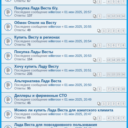
Ответы:
67
1
…
4
5
6
7
Покупка Лада Веста б/у.
Последнее сообщение
willierose
«
01 июн 2025, 20:57
Ответы:
137
1
…
11
12
13
14
Обмен Опеля на Весту
Последнее сообщение
willierose
«
01 июн 2025, 20:55
Ответы:
49
1
2
3
4
5
Купить Весту в регионах
Последнее сообщение
willierose
«
01 июн 2025, 20:54
Ответы:
76
1
…
5
6
7
8
Покупка Лады Весты
Последнее сообщение
willierose
«
01 июн 2025, 20:53
Ответы:
154
1
…
13
14
15
16
Хочу купить Ладу Весту
Последнее сообщение
willierose
«
01 июн 2025, 20:51
Ответы:
235
1
…
21
22
23
24
Альтернатива Ладе Веста
Последнее сообщение
willierose
«
01 июн 2025, 20:50
Ответы:
95
1
…
7
8
9
10
Диллеры и фирменные СТО
Последнее сообщение
willierose
«
01 июн 2025, 20:49
Ответы:
45
1
2
3
4
5
Можно ли купить Лада Веста для азиатского климита
Последнее сообщение
willierose
«
01 июн 2025, 20:47
Ответы:
69
1
…
4
5
6
7
Лада Веста для повседневного пользования