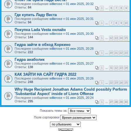
Последнее сообщение
willierose
«
01 июн 2025, 20:32
Ответы:
84
1
…
6
7
8
9
Где купить Ладу Веста
Последнее сообщение
willierose
«
01 июн 2025, 20:31
Ответы:
94
1
…
7
8
9
10
Покупка Lada Vesta онлайн
Последнее сообщение
willierose
«
01 июн 2025, 20:30
Ответы:
144
1
…
12
13
14
15
Гидра зайти в обход Коркино
Последнее сообщение
willierose
«
01 июн 2025, 20:28
Ответы:
222
1
…
20
21
22
23
Гидра анаболик
Последнее сообщение
willierose
«
01 июн 2025, 20:27
Ответы:
138
1
…
11
12
13
14
КАК ЗАЙТИ НА САЙТ ГИДРА 2022
Последнее сообщение
willierose
«
01 июн 2025, 20:26
Ответы:
248
1
…
22
23
24
25
Why Huge Recipient Jonathan Adams Could possibly Perform
'Substantial Aspect' inside of Lions Offense
Последнее сообщение
willierose
«
01 июн 2025, 20:24
Ответы:
295
1
…
27
28
29
30
Показать темы за:
Поле сортировки