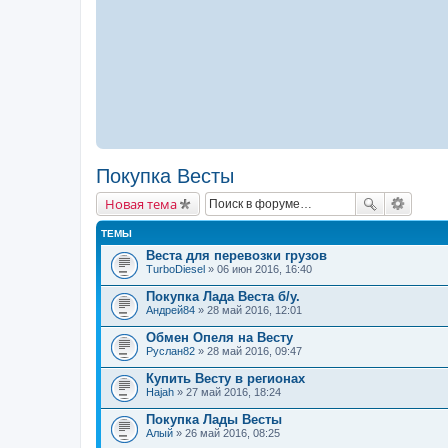
Покупка Весты
Новая тема
ТЕМЫ
Веста для перевозки грузов
TurboDiesel
» 06 июн 2016, 16:40
Покупка Лада Веста б/у.
Андрей84
» 28 май 2016, 12:01
Обмен Опеля на Весту
Руслан82
» 28 май 2016, 09:47
Купить Весту в регионах
Hajah
» 27 май 2016, 18:24
Покупка Лады Весты
Алый
» 26 май 2016, 08:25