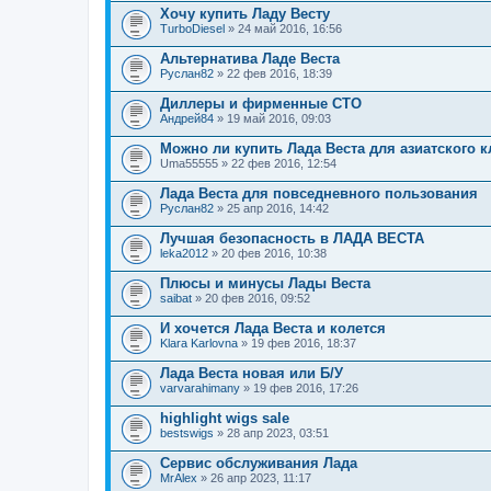
Хочу купить Ладу Весту
TurboDiesel
» 24 май 2016, 16:56
Альтернатива Ладе Веста
Руслан82
» 22 фев 2016, 18:39
Диллеры и фирменные СТО
Андрей84
» 19 май 2016, 09:03
Можно ли купить Лада Веста для азиатского 
Uma55555
» 22 фев 2016, 12:54
Лада Веста для повседневного пользования
Руслан82
» 25 апр 2016, 14:42
Лучшая безопасность в ЛАДА ВЕСТА
leka2012
» 20 фев 2016, 10:38
Плюсы и минусы Лады Веста
saibat
» 20 фев 2016, 09:52
И хочется Лада Веста и колется
Klara Karlovna
» 19 фев 2016, 18:37
Лада Веста новая или Б/У
varvarahimany
» 19 фев 2016, 17:26
highlight wigs sale
bestswigs
» 28 апр 2023, 03:51
Сервис обслуживания Лада
MrAlex
» 26 апр 2023, 11:17