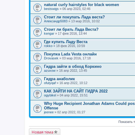
natural curly hairstyles for black women
bestswigs
» 06 апр 2023, 02:46
Стоит ли покупать Лада веста?
Александр5083
» 13 мар 2016, 10:02
Стоит ли брать Лада Веста?
kengar
» 17 фев 2016, 13:44
Где купить Ладу Веста
rokko
» 18 фев 2016, 10:59
Покупка Lada Vesta онлайн
Drovasek
» 03 мар 2016, 17:18
Гидра зайти в обход Коркино
azuxow
» 16 апр 2022, 13:45
Гидра анаболик
ofutyqaf
» 16 апр 2022, 10:12
КАК ЗАЙТИ НА САЙТ ГИДРА 2022
ogybikel
» 04 апр 2022, 15:51
Why Huge Recipient Jonathan Adams Could possib
Offense
jeenee
» 02 апр 2022, 01:27
Показать 
Новая тема