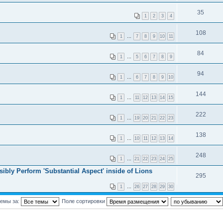
35
1
2
3
4
108
1
…
7
8
9
10
11
84
1
…
5
6
7
8
9
94
1
…
6
7
8
9
10
144
1
…
11
12
13
14
15
222
1
…
19
20
21
22
23
138
1
…
10
11
12
13
14
248
1
…
21
22
23
24
25
ly Perform 'Substantial Aspect' inside of Lions
295
1
…
26
27
28
29
30
темы за:
Поле сортировки