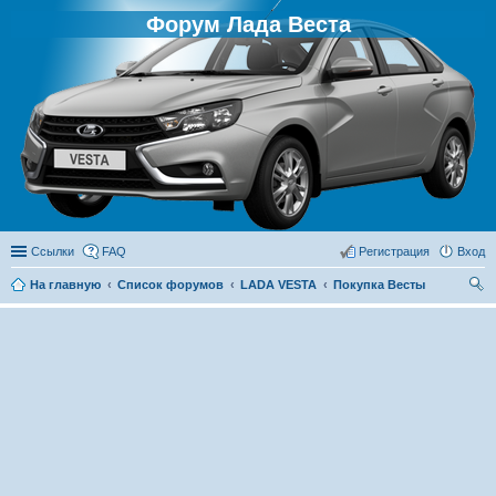
Форум Лада Веста
Ссылки
FAQ
Регистрация
Вход
На главную
Список форумов
LADA VESTA
Покупка Весты
ои
ск