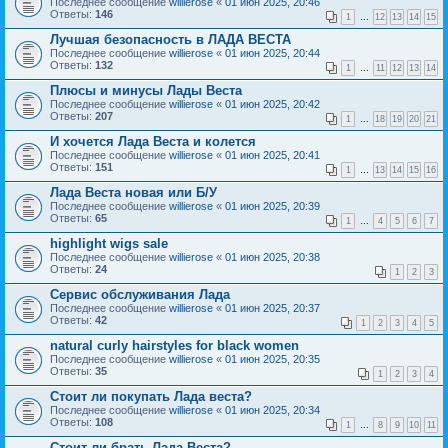
Последнее сообщение
willierose
«
01 июн 2025, 20:46
Ответы:
146
1
…
12
13
14
15
Лучшая безопасность в ЛАДА ВЕСТА
Последнее сообщение
willierose
«
01 июн 2025, 20:44
Ответы:
132
1
…
11
12
13
14
Плюсы и минусы Лады Веста
Последнее сообщение
willierose
«
01 июн 2025, 20:42
Ответы:
207
1
…
18
19
20
21
И хочется Лада Веста и колется
Последнее сообщение
willierose
«
01 июн 2025, 20:41
Ответы:
151
1
…
13
14
15
16
Лада Веста новая или Б/У
Последнее сообщение
willierose
«
01 июн 2025, 20:39
Ответы:
65
1
…
4
5
6
7
highlight wigs sale
Последнее сообщение
willierose
«
01 июн 2025, 20:38
Ответы:
24
1
2
3
Сервис обслуживания Лада
Последнее сообщение
willierose
«
01 июн 2025, 20:37
Ответы:
42
1
2
3
4
5
natural curly hairstyles for black women
Последнее сообщение
willierose
«
01 июн 2025, 20:35
Ответы:
35
1
2
3
4
Стоит ли покупать Лада веста?
Последнее сообщение
willierose
«
01 июн 2025, 20:34
Ответы:
108
1
…
8
9
10
11
Стоит ли брать Лада Веста?