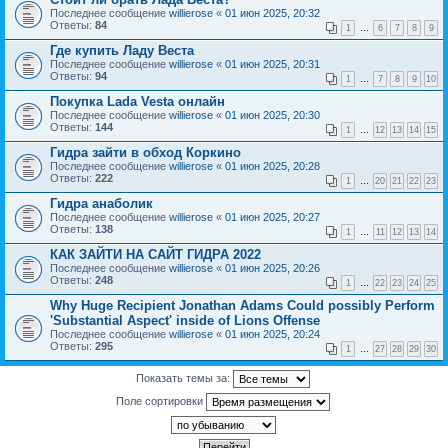
Последнее сообщение
willierose
«
01 июн 2025, 20:32
Ответы:
84
1
…
6
7
8
9
Где купить Ладу Веста
Последнее сообщение
willierose
«
01 июн 2025, 20:31
Ответы:
94
1
…
7
8
9
10
Покупка Lada Vesta онлайн
Последнее сообщение
willierose
«
01 июн 2025, 20:30
Ответы:
144
1
…
12
13
14
15
Гидра зайти в обход Коркино
Последнее сообщение
willierose
«
01 июн 2025, 20:28
Ответы:
222
1
…
20
21
22
23
Гидра анаболик
Последнее сообщение
willierose
«
01 июн 2025, 20:27
Ответы:
138
1
…
11
12
13
14
КАК ЗАЙТИ НА САЙТ ГИДРА 2022
Последнее сообщение
willierose
«
01 июн 2025, 20:26
Ответы:
248
1
…
22
23
24
25
Why Huge Recipient Jonathan Adams Could possibly Perform
'Substantial Aspect' inside of Lions Offense
Последнее сообщение
willierose
«
01 июн 2025, 20:24
Ответы:
295
1
…
27
28
29
30
Показать темы за:
Поле сортировки