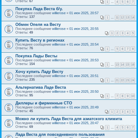
Ответы:
67
1
…
4
5
6
7
Покупка Лада Веста б/у.
Последнее сообщение
willierose
«
01 июн 2025, 20:57
Ответы:
137
1
…
11
12
13
14
Обмен Опеля на Весту
Последнее сообщение
willierose
«
01 июн 2025, 20:55
Ответы:
49
1
2
3
4
5
Купить Весту в регионах
Последнее сообщение
willierose
«
01 июн 2025, 20:54
Ответы:
76
1
…
5
6
7
8
Покупка Лады Весты
Последнее сообщение
willierose
«
01 июн 2025, 20:53
Ответы:
154
1
…
13
14
15
16
Хочу купить Ладу Весту
Последнее сообщение
willierose
«
01 июн 2025, 20:51
Ответы:
235
1
…
21
22
23
24
Альтернатива Ладе Веста
Последнее сообщение
willierose
«
01 июн 2025, 20:50
Ответы:
95
1
…
7
8
9
10
Диллеры и фирменные СТО
Последнее сообщение
willierose
«
01 июн 2025, 20:49
Ответы:
45
1
2
3
4
5
Можно ли купить Лада Веста для азиатского климита
Последнее сообщение
willierose
«
01 июн 2025, 20:47
Ответы:
69
1
…
4
5
6
7
Лада Веста для повседневного пользования