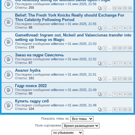
Последнее сообщение
willierose
«
01 июн 2025, 21:56
Ответы:
255
1
…
23
24
25
26
Belief: The Fresh York Knicks Really should Exchange For
This Celebrity Following Period
Последнее сообщение
willierose
«
01 июн 2025, 21:55
Ответы:
88
1
…
6
7
8
9
Gamethread: Ingram out, Nickeil and Valanciunas transfer into
setting up lineup vs Magic
Последнее сообщение
willierose
«
01 июн 2025, 21:53
Ответы:
179
1
…
15
16
17
18
Заказ на гидре Свислочь
Последнее сообщение
willierose
«
01 июн 2025, 21:52
Ответы:
87
1
…
6
7
8
9
Аналог hydra
Последнее сообщение
willierose
«
01 июн 2025, 21:51
Ответы:
181
1
…
16
17
18
19
Гидр поиск 2022
Последнее сообщение
willierose
«
01 июн 2025, 21:49
Ответы:
90
1
…
7
8
9
10
Купить гидру спб
Последнее сообщение
willierose
«
01 июн 2025, 21:48
Ответы:
104
1
…
8
9
10
11
Показать темы за:
Поле сортировки