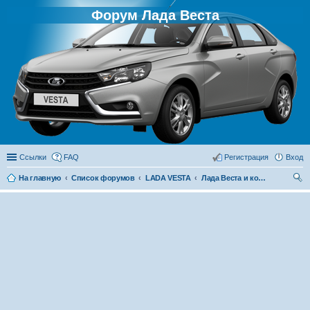
Форум Лада Веста
Ссылки
FAQ
Регистрация
Вход
На главную
Список форумов
LADA VESTA
Лада Веста и конкуренты
ои
ск