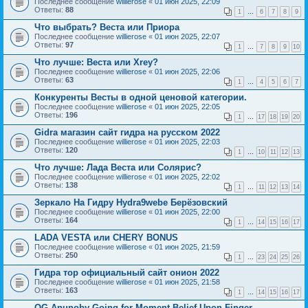
Последнее сообщение
willierose
«
01 июн 2025, 22:09
Ответы:
88
1
…
6
7
8
9
Что выбрать? Веста или Приора
Последнее сообщение
willierose
«
01 июн 2025, 22:07
Ответы:
97
1
…
7
8
9
10
Что лучше: Веста или Xrey?
Последнее сообщение
willierose
«
01 июн 2025, 22:06
Ответы:
63
1
…
4
5
6
7
Конкуренты Весты в одной ценовой категории.
Последнее сообщение
willierose
«
01 июн 2025, 22:05
Ответы:
196
1
…
17
18
19
20
Gidra магазин сайт гидра на русском 2022
Последнее сообщение
willierose
«
01 июн 2025, 22:03
Ответы:
120
1
…
10
11
12
13
Что лучше: Лада Веста или Солярис?
Последнее сообщение
willierose
«
01 июн 2025, 22:02
Ответы:
138
1
…
11
12
13
14
Зеркало На Гидру Hydra9webe Берёзовский
Последнее сообщение
willierose
«
01 июн 2025, 22:00
Ответы:
164
1
…
14
15
16
17
LADA VESTA или CHERY BONUS
Последнее сообщение
willierose
«
01 июн 2025, 21:59
Ответы:
250
1
…
23
24
25
26
Гидра тор официальный сайт онион 2022
Последнее сообщение
willierose
«
01 июн 2025, 21:58
Ответы:
163
1
…
14
15
16
17
OG Anunoby Going for Moment Belief Upon Finger