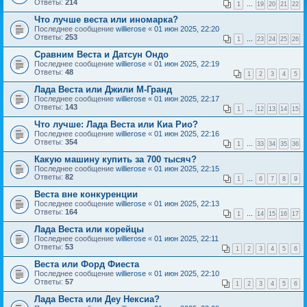
Ответы:
214
1
…
19
20
21
22
Что лучше веста или иномарка?
Последнее сообщение
willierose
«
01 июн 2025, 22:20
Ответы:
253
1
…
23
24
25
26
Сравним Веста и Датсун Ондо
Последнее сообщение
willierose
«
01 июн 2025, 22:19
Ответы:
48
1
2
3
4
5
Лада Веста или Джили М-Гранд
Последнее сообщение
willierose
«
01 июн 2025, 22:17
Ответы:
143
1
…
12
13
14
15
Что лучше: Лада Веста или Киа Рио?
Последнее сообщение
willierose
«
01 июн 2025, 22:16
Ответы:
354
1
…
33
34
35
36
Какую машину купить за 700 тысяч?
Последнее сообщение
willierose
«
01 июн 2025, 22:15
Ответы:
82
1
…
6
7
8
9
Веста вне конкуренции
Последнее сообщение
willierose
«
01 июн 2025, 22:13
Ответы:
164
1
…
14
15
16
17
Лада Веста или корейцы
Последнее сообщение
willierose
«
01 июн 2025, 22:11
Ответы:
53
1
2
3
4
5
6
Веста или Форд Фиеста
Последнее сообщение
willierose
«
01 июн 2025, 22:10
Ответы:
57
1
2
3
4
5
6
Лада Веста или Деу Нексиа?