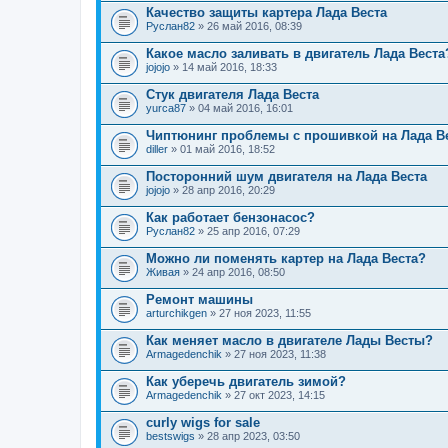
Качество защиты картера Лада Веста
Руслан82
» 26 май 2016, 08:39
Какое масло заливать в двигатель Лада Веста
jojojo
» 14 май 2016, 18:33
Стук двигателя Лада Веста
yurca87
» 04 май 2016, 16:01
Чиптюнинг проблемы с прошивкой на Лада В
diller
» 01 май 2016, 18:52
Посторонний шум двигателя на Лада Веста
jojojo
» 28 апр 2016, 20:29
Как работает бензонасос?
Руслан82
» 25 апр 2016, 07:29
Можно ли поменять картер на Лада Веста?
Живая
» 24 апр 2016, 08:50
Ремонт машины
arturchikgen
» 27 ноя 2023, 11:55
Как меняет масло в двигателе Лады Весты?
Armagedenchik
» 27 ноя 2023, 11:38
Как уберечь двигатель зимой?
Armagedenchik
» 27 окт 2023, 14:15
curly wigs for sale
bestswigs
» 28 апр 2023, 03:50