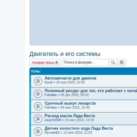
Двигатель и его системы
Новая тема
ТЕМЫ
Автозапчасти для джипов
Kurdt
» 29 янв 2026, 10:43
Полезный ресурс для тех, кто работает с кит
Familaw
» 09 дек 2025, 05:52
Cрочный выкуп лекарств
Familaw
» 04 июл 2025, 16:48
Расход масла Лада Веста
usach2008
» 20 июл 2016, 13:18
Датчик холостого хода Лада Веста
Руслан82
» 12 июн 2016, 11:03