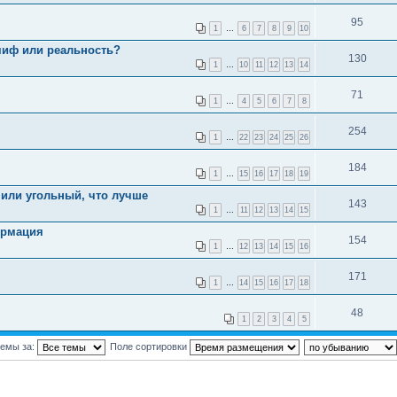
95
1
…
6
7
8
9
10
миф или реальность?
130
1
…
10
11
12
13
14
71
1
…
4
5
6
7
8
254
1
…
22
23
24
25
26
184
1
…
15
16
17
18
19
или угольный, что лучше
143
1
…
11
12
13
14
15
ормация
154
1
…
12
13
14
15
16
171
1
…
14
15
16
17
18
48
1
2
3
4
5
темы за:
Поле сортировки