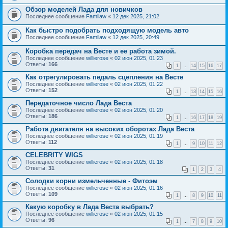
Обзор моделей Лада для новичков
Последнее сообщение
Familaw
«
12 дек 2025, 21:02
Как быстро подобрать подходящую модель авто
Последнее сообщение
Familaw
«
12 дек 2025, 20:49
Коробка передач на Весте и ее работа зимой.
Последнее сообщение
willierose
«
02 июн 2025, 01:23
Ответы:
166
1
…
14
15
16
17
Как отрегулировать педаль сцепления на Весте
Последнее сообщение
willierose
«
02 июн 2025, 01:22
Ответы:
152
1
…
13
14
15
16
Передаточное число Лада Веста
Последнее сообщение
willierose
«
02 июн 2025, 01:20
Ответы:
186
1
…
16
17
18
19
Работа двигателя на высоких оборотах Лада Веста
Последнее сообщение
willierose
«
02 июн 2025, 01:19
Ответы:
112
1
…
9
10
11
12
CELEBRITY WIGS
Последнее сообщение
willierose
«
02 июн 2025, 01:18
Ответы:
31
1
2
3
4
Солодки корни измельченные - Фитоэм
Последнее сообщение
willierose
«
02 июн 2025, 01:16
Ответы:
109
1
…
8
9
10
11
Какую коробку в Лада Веста выбрать?
Последнее сообщение
willierose
«
02 июн 2025, 01:15
Ответы:
96
1
…
7
8
9
10