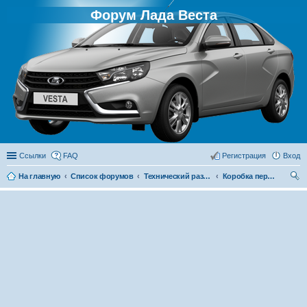
Форум Лада Веста
Ссылки
FAQ
Регистрация
Вход
На главную
Список форумов
Технический раздел
Коробка передач
ои
ск