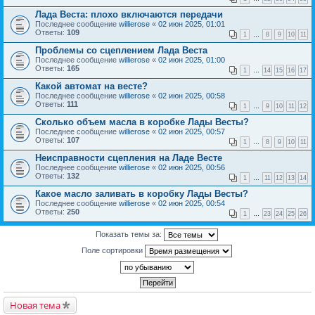
Лада Веста: плохо включаются передачи
Последнее сообщение
willierose
«
02 июн 2025, 01:01
Ответы:
109
1
…
8
9
10
11
Проблемы со сцеплением Лада Веста
Последнее сообщение
willierose
«
02 июн 2025, 01:00
Ответы:
165
1
…
14
15
16
17
Какой автомат на весте?
Последнее сообщение
willierose
«
02 июн 2025, 00:58
Ответы:
111
1
…
9
10
11
12
Сколько объем масла в коробке Лады Весты?
Последнее сообщение
willierose
«
02 июн 2025, 00:57
Ответы:
107
1
…
8
9
10
11
Неисправности сцепления на Ладе Весте
Последнее сообщение
willierose
«
02 июн 2025, 00:56
Ответы:
132
1
…
11
12
13
14
Какое масло заливать в коробку Лады Весты?
Последнее сообщение
willierose
«
02 июн 2025, 00:54
Ответы:
250
1
…
23
24
25
26
Показать темы за:
Поле сортировки
Новая тема