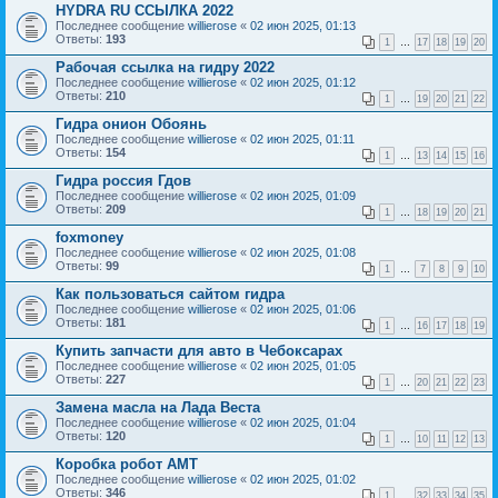
HYDRA RU ССЫЛКА 2022
Последнее сообщение
willierose
«
02 июн 2025, 01:13
Ответы:
193
1
…
17
18
19
20
Рабочая ссылка на гидру 2022
Последнее сообщение
willierose
«
02 июн 2025, 01:12
Ответы:
210
1
…
19
20
21
22
Гидра онион Обоянь
Последнее сообщение
willierose
«
02 июн 2025, 01:11
Ответы:
154
1
…
13
14
15
16
Гидра россия Гдов
Последнее сообщение
willierose
«
02 июн 2025, 01:09
Ответы:
209
1
…
18
19
20
21
foxmoney
Последнее сообщение
willierose
«
02 июн 2025, 01:08
Ответы:
99
1
…
7
8
9
10
Как пользоваться сайтом гидра
Последнее сообщение
willierose
«
02 июн 2025, 01:06
Ответы:
181
1
…
16
17
18
19
Купить запчасти для авто в Чебоксарах
Последнее сообщение
willierose
«
02 июн 2025, 01:05
Ответы:
227
1
…
20
21
22
23
Замена масла на Лада Веста
Последнее сообщение
willierose
«
02 июн 2025, 01:04
Ответы:
120
1
…
10
11
12
13
Коробка робот АМТ
Последнее сообщение
willierose
«
02 июн 2025, 01:02
Ответы:
346
1
…
32
33
34
35