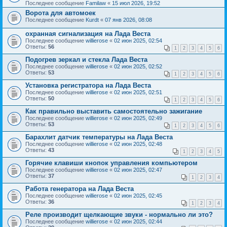
Последнее сообщение
Familaw
«
15 июл 2026, 19:52
Ворота для автомоек
Последнее сообщение
Kurdt
«
07 янв 2026, 08:08
охранная сигнализация на Лада Веста
Последнее сообщение
willierose
«
02 июн 2025, 02:54
Ответы:
56
1
2
3
4
5
6
Подогрев зеркал и стекла Лада Веста
Последнее сообщение
willierose
«
02 июн 2025, 02:52
Ответы:
53
1
2
3
4
5
6
Установка регистратора на Лада Веста
Последнее сообщение
willierose
«
02 июн 2025, 02:51
Ответы:
50
1
2
3
4
5
6
Как правильно выставить самостоятельно зажигание
Последнее сообщение
willierose
«
02 июн 2025, 02:49
Ответы:
53
1
2
3
4
5
6
Барахлит датчик температуры на Лада Веста
Последнее сообщение
willierose
«
02 июн 2025, 02:48
Ответы:
43
1
2
3
4
5
Горячие клавиши кнопок управления компьютером
Последнее сообщение
willierose
«
02 июн 2025, 02:47
Ответы:
37
1
2
3
4
Работа генератора на Лада Веста
Последнее сообщение
willierose
«
02 июн 2025, 02:45
Ответы:
36
1
2
3
4
Реле производит щелкающие звуки - нормально ли это?
Последнее сообщение
willierose
«
02 июн 2025, 02:44