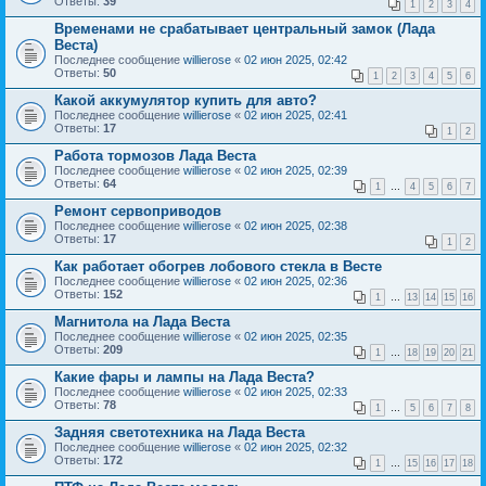
Ответы:
39
1
2
3
4
Временами не срабатывает центральный замок (Лада
Веста)
Последнее сообщение
willierose
«
02 июн 2025, 02:42
Ответы:
50
1
2
3
4
5
6
Какой аккумулятор купить для авто?
Последнее сообщение
willierose
«
02 июн 2025, 02:41
Ответы:
17
1
2
Работа тормозов Лада Веста
Последнее сообщение
willierose
«
02 июн 2025, 02:39
Ответы:
64
1
…
4
5
6
7
Ремонт сервоприводов
Последнее сообщение
willierose
«
02 июн 2025, 02:38
Ответы:
17
1
2
Как работает обогрев лобового стекла в Весте
Последнее сообщение
willierose
«
02 июн 2025, 02:36
Ответы:
152
1
…
13
14
15
16
Магнитола на Лада Веста
Последнее сообщение
willierose
«
02 июн 2025, 02:35
Ответы:
209
1
…
18
19
20
21
Какие фары и лампы на Лада Веста?
Последнее сообщение
willierose
«
02 июн 2025, 02:33
Ответы:
78
1
…
5
6
7
8
Задняя светотехника на Лада Веста
Последнее сообщение
willierose
«
02 июн 2025, 02:32
Ответы:
172
1
…
15
16
17
18