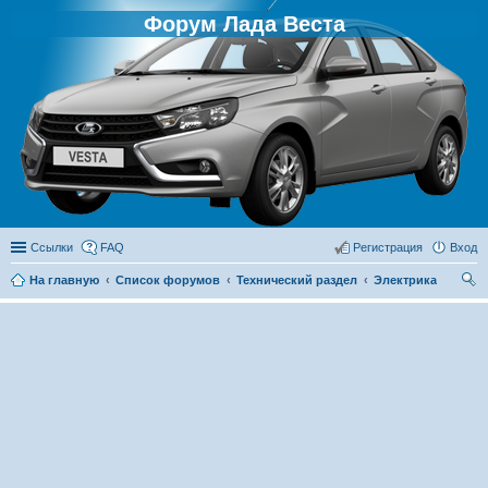
Форум Лада Веста
Ссылки
FAQ
Регистрация
Вход
На главную
Список форумов
Технический раздел
Электрика
ои
ск