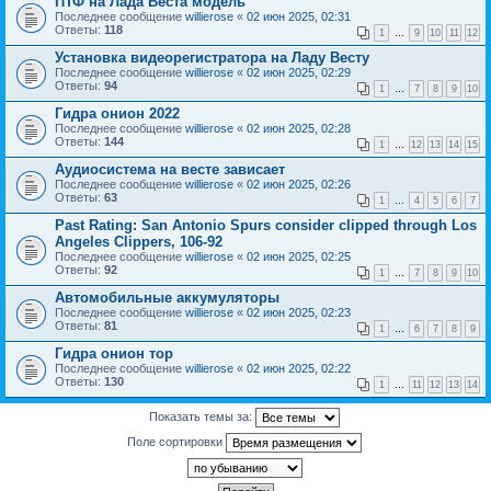
ПТФ на Лада Веста модель
Последнее сообщение
willierose
«
02 июн 2025, 02:31
Ответы:
118
1
…
9
10
11
12
Установка видеорегистратора на Ладу Весту
Последнее сообщение
willierose
«
02 июн 2025, 02:29
Ответы:
94
1
…
7
8
9
10
Гидра онион 2022
Последнее сообщение
willierose
«
02 июн 2025, 02:28
Ответы:
144
1
…
12
13
14
15
Аудиосистема на весте зависает
Последнее сообщение
willierose
«
02 июн 2025, 02:26
Ответы:
63
1
…
4
5
6
7
Past Rating: San Antonio Spurs consider clipped through Los
Angeles Clippers, 106-92
Последнее сообщение
willierose
«
02 июн 2025, 02:25
Ответы:
92
1
…
7
8
9
10
Автомобильные аккумуляторы
Последнее сообщение
willierose
«
02 июн 2025, 02:23
Ответы:
81
1
…
6
7
8
9
Гидра онион тор
Последнее сообщение
willierose
«
02 июн 2025, 02:22
Ответы:
130
1
…
11
12
13
14
Показать темы за:
Поле сортировки