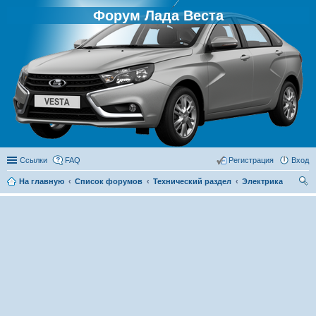
Форум Лада Веста
Ссылки
FAQ
Регистрация
Вход
На главную
Список форумов
Технический раздел
Электрика
ои
ск