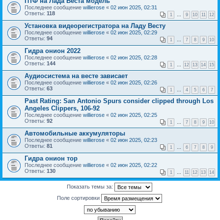
ПТФ на Лада Веста модель
Последнее сообщение
willierose
«
02 июн 2025, 02:31
Ответы:
118
1
…
9
10
11
12
Установка видеорегистратора на Ладу Весту
Последнее сообщение
willierose
«
02 июн 2025, 02:29
Ответы:
94
1
…
7
8
9
10
Гидра онион 2022
Последнее сообщение
willierose
«
02 июн 2025, 02:28
Ответы:
144
1
…
12
13
14
15
Аудиосистема на весте зависает
Последнее сообщение
willierose
«
02 июн 2025, 02:26
Ответы:
63
1
…
4
5
6
7
Past Rating: San Antonio Spurs consider clipped through Los
Angeles Clippers, 106-92
Последнее сообщение
willierose
«
02 июн 2025, 02:25
Ответы:
92
1
…
7
8
9
10
Автомобильные аккумуляторы
Последнее сообщение
willierose
«
02 июн 2025, 02:23
Ответы:
81
1
…
6
7
8
9
Гидра онион тор
Последнее сообщение
willierose
«
02 июн 2025, 02:22
Ответы:
130
1
…
11
12
13
14
Показать темы за:
Поле сортировки