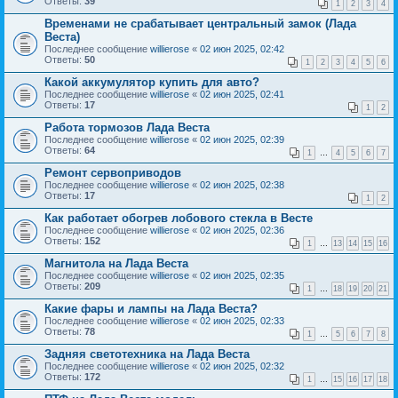
Ответы:
39
1
2
3
4
Временами не срабатывает центральный замок (Лада
Веста)
Последнее сообщение
willierose
«
02 июн 2025, 02:42
Ответы:
50
1
2
3
4
5
6
Какой аккумулятор купить для авто?
Последнее сообщение
willierose
«
02 июн 2025, 02:41
Ответы:
17
1
2
Работа тормозов Лада Веста
Последнее сообщение
willierose
«
02 июн 2025, 02:39
Ответы:
64
1
…
4
5
6
7
Ремонт сервоприводов
Последнее сообщение
willierose
«
02 июн 2025, 02:38
Ответы:
17
1
2
Как работает обогрев лобового стекла в Весте
Последнее сообщение
willierose
«
02 июн 2025, 02:36
Ответы:
152
1
…
13
14
15
16
Магнитола на Лада Веста
Последнее сообщение
willierose
«
02 июн 2025, 02:35
Ответы:
209
1
…
18
19
20
21
Какие фары и лампы на Лада Веста?
Последнее сообщение
willierose
«
02 июн 2025, 02:33
Ответы:
78
1
…
5
6
7
8
Задняя светотехника на Лада Веста
Последнее сообщение
willierose
«
02 июн 2025, 02:32
Ответы:
172
1
…
15
16
17
18