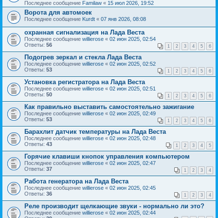
Последнее сообщение
Familaw
«
15 июл 2026, 19:52
Ворота для автомоек
Последнее сообщение
Kurdt
«
07 янв 2026, 08:08
охранная сигнализация на Лада Веста
Последнее сообщение
willierose
«
02 июн 2025, 02:54
Ответы:
56
1
2
3
4
5
6
Подогрев зеркал и стекла Лада Веста
Последнее сообщение
willierose
«
02 июн 2025, 02:52
Ответы:
53
1
2
3
4
5
6
Установка регистратора на Лада Веста
Последнее сообщение
willierose
«
02 июн 2025, 02:51
Ответы:
50
1
2
3
4
5
6
Как правильно выставить самостоятельно зажигание
Последнее сообщение
willierose
«
02 июн 2025, 02:49
Ответы:
53
1
2
3
4
5
6
Барахлит датчик температуры на Лада Веста
Последнее сообщение
willierose
«
02 июн 2025, 02:48
Ответы:
43
1
2
3
4
5
Горячие клавиши кнопок управления компьютером
Последнее сообщение
willierose
«
02 июн 2025, 02:47
Ответы:
37
1
2
3
4
Работа генератора на Лада Веста
Последнее сообщение
willierose
«
02 июн 2025, 02:45
Ответы:
36
1
2
3
4
Реле производит щелкающие звуки - нормально ли это?
Последнее сообщение
willierose
«
02 июн 2025, 02:44