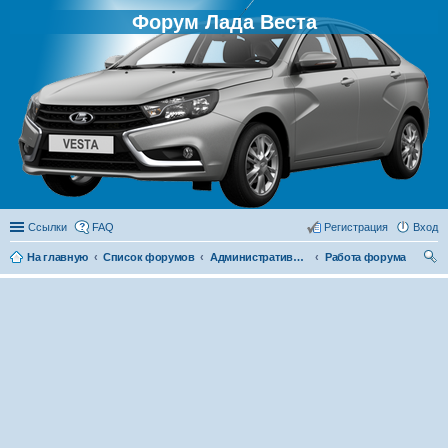
Форум Лада Веста
Ссылки
FAQ
Регистрация
Вход
На главную
Список форумов
Административный раздел
Работа форума
ои
ск