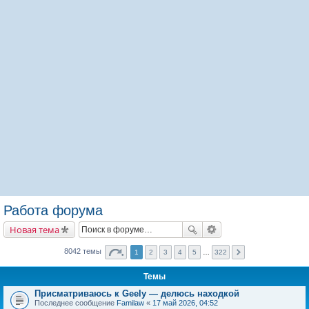
Работа форума
Новая тема
8042 темы
1
2
3
4
5
…
322
Темы
Присматриваюсь к Geely — делюсь находкой
Последнее сообщение
Familaw
«
17 май 2026, 04:52