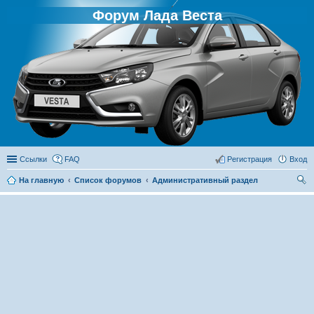
Форум Лада Веста
Ссылки
FAQ
Регистрация
Вход
На главную
Список форумов
Административный раздел
ои
ск