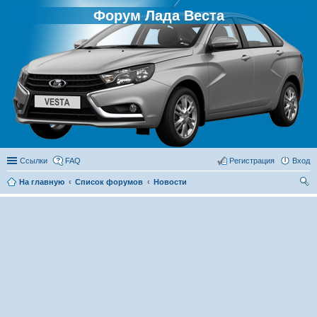
Форум Лада Веста
Ссылки
FAQ
Регистрация
Вход
На главную
Список форумов
Новости
ои
ск