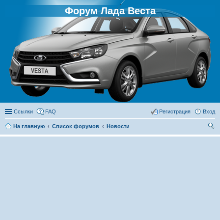
Форум Лада Веста
Ссылки
FAQ
Регистрация
Вход
На главную
Список форумов
Новости
ои
ск