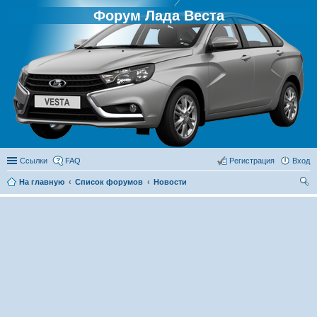
Форум Лада Веста
Ссылки
FAQ
Регистрация
Вход
На главную
Список форумов
Новости
ои
ск