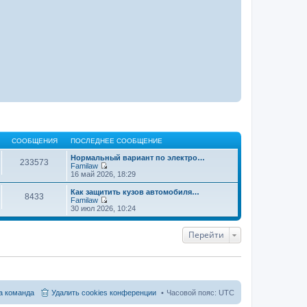
СООБЩЕНИЯ
ПОСЛЕДНЕЕ СООБЩЕНИЕ
Нормальный вариант по электро…
233573
Familaw
П
16 май 2026, 18:29
е
р
Как защитить кузов автомобиля…
8433
е
Familaw
й
П
30 июл 2026, 10:24
т
е
и
р
к
е
Перейти
п
й
о
т
с
и
л
к
е
п
д
о
н
с
 команда
Удалить cookies конференции
Часовой пояс:
UTC
е
л
м
е