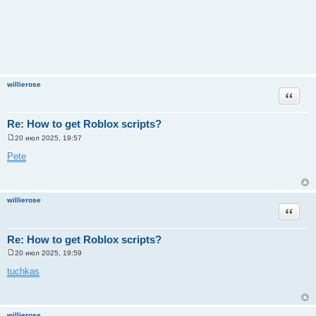
willierose
Цитата
Re: How to get Roblox scripts?
20 июл 2025, 19:57
С
о
Pete
о
б
щ
е
н
willierose
и
Цитата
е
Re: How to get Roblox scripts?
20 июл 2025, 19:59
С
о
tuchkas
о
б
щ
е
н
willierose