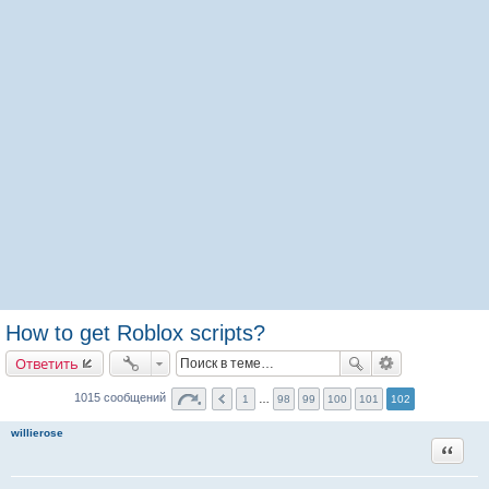
How to get Roblox scripts?
Ответить
1015 сообщений
1
…
98
99
100
101
102
willierose
Цитата