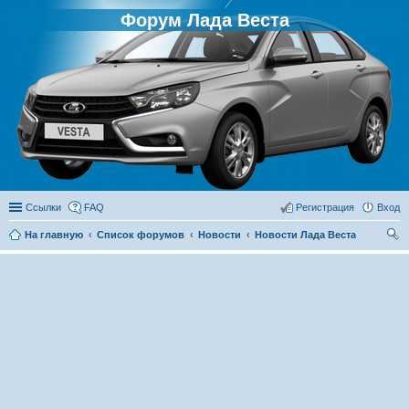
Форум Лада Веста
Ссылки
FAQ
Регистрация
Вход
На главную
Список форумов
Новости
Новости Лада Веста
ои
ск