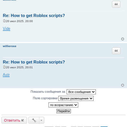
и
Цитата
е
Re: How to get Roblox scripts?
20 июл 2025, 20:00
С
о
Vide
о
б
щ
е
н
willierose
и
Цитата
е
Re: How to get Roblox scripts?
20 июл 2025, 20:01
С
о
Astr
о
б
щ
е
н
Показать сообщения за:
и
е
Поле сортировки
Ответить