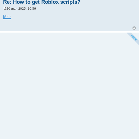
Re: How to get Roblox scripts?
20 июл 2025, 19:56
С
о
Micr
о
б
щ
е
н
и
е