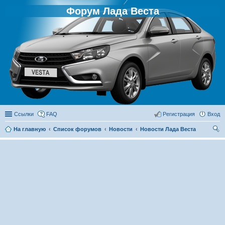
Форум Лада Веста
Ссылки
FAQ
Регистрация
Вход
На главную
Список форумов
Новости
Новости Лада Веста
ои
ск