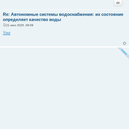
Цитата
е
Re: Автономные системы водоснабжения: их состояние
определяет качество воды
21 июл 2025, 09:09
С
о
Your
о
б
щ
е
н
и
е