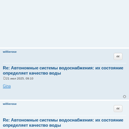
willierose
Цитата
Re: Автономные системы водоснабжения: их состояние
определяет качество воды
21 июл 2025, 09:10
С
о
Gina
о
б
щ
е
н
willierose
и
Цитата
е
Re: Автономные системы водоснабжения: их состояние
определяет качество воды