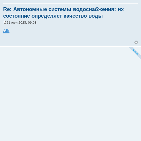
Re: Автономные системы водоснабжения: их
состояние определяет качество воды
21 июл 2025, 09:03
С
о
Alfr
о
б
щ
е
н
и
е