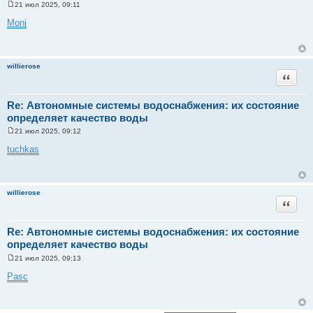
21 июл 2025, 09:11
С
о
Moni
о
б
щ
е
н
willierose
и
Цитата
е
Re: Автономные системы водоснабжения: их состояние
определяет качество воды
21 июл 2025, 09:12
С
о
tuchkas
о
б
щ
е
н
willierose
и
Цитата
е
Re: Автономные системы водоснабжения: их состояние
определяет качество воды
21 июл 2025, 09:13
С
о
Pasc
о
б
щ
е