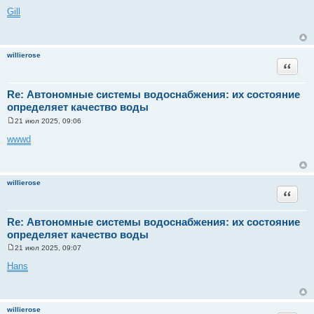
о
Gill
о
б
щ
е
н
willierose
и
Цитата
е
Re: Автономные системы водоснабжения: их состояние
определяет качество воды
21 июл 2025, 09:06
С
о
wwwd
о
б
щ
е
н
willierose
и
Цитата
е
Re: Автономные системы водоснабжения: их состояние
определяет качество воды
21 июл 2025, 09:07
С
о
Hans
о
б
щ
е
н
willierose
и