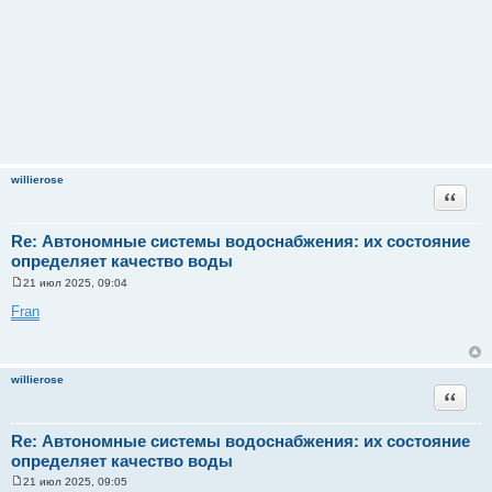
willierose
Цитата
Re: Автономные системы водоснабжения: их состояние
определяет качество воды
21 июл 2025, 09:04
С
о
Fran
о
б
щ
е
н
willierose
и
Цитата
е
Re: Автономные системы водоснабжения: их состояние
определяет качество воды
21 июл 2025, 09:05
С