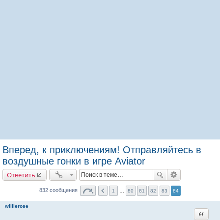
Вперед, к приключениям! Отправляйтесь в
воздушные гонки в игре Aviator
Ответить
832 сообщения
1
…
80
81
82
83
84
willierose
Цитата