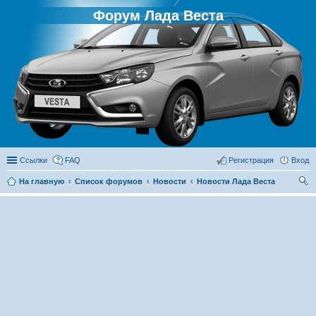
Форум Лада Веста
Ссылки
FAQ
Регистрация
Вход
На главную
Список форумов
Новости
Новости Лада Веста
ои
ск