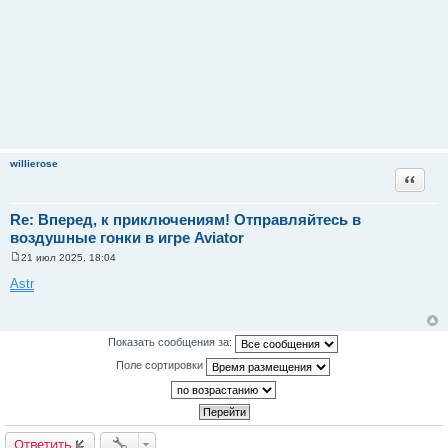
willierose
Цитата
Re: Вперед, к приключениям! Отправляйтесь в
воздушные гонки в игре Aviator
21 июл 2025, 18:04
С
о
Astr
о
б
щ
е
н
Показать сообщения за:
и
е
Поле сортировки
Ответить