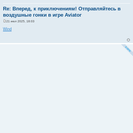
Re: Вперед, к приключениям! Отправляйтесь в
воздушные гонки в игре Aviator
21 июл 2025, 18:03
С
о
Wind
о
б
щ
е
н
и
е