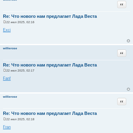
и
Цитата
е
Re: Что нового нам предлагает Лада Веста
22 июл 2025, 02:16
С
о
Exci
о
б
щ
е
н
willierose
и
Цитата
е
Re: Что нового нам предлагает Лада Веста
22 июл 2025, 02:17
С
о
Fanf
о
б
щ
е
н
willierose
и
Цитата
е
Re: Что нового нам предлагает Лада Веста
22 июл 2025, 02:18
С
о
Fran
о
б