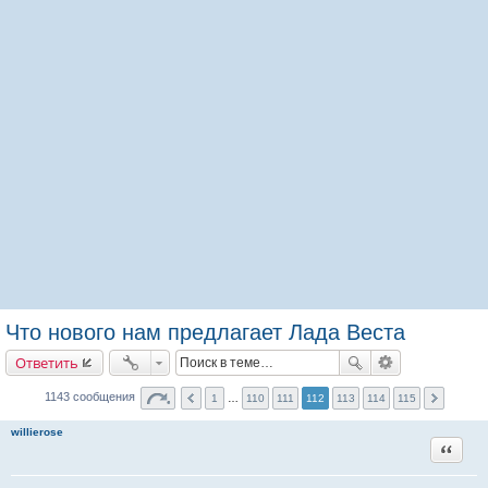
Что нового нам предлагает Лада Веста
Ответить
1143 сообщения
1
…
110
111
112
113
114
115
willierose
Цитата