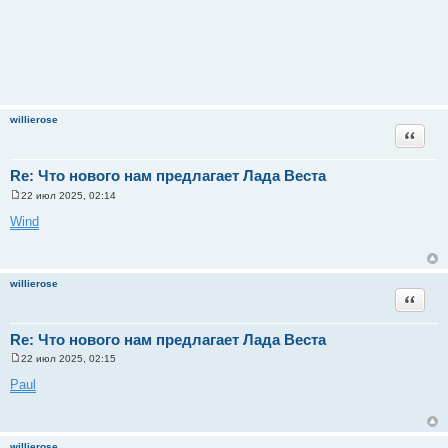
willierose
Цитата
Re: Что нового нам предлагает Лада Веста
22 июл 2025, 02:14
С
о
Wind
о
б
щ
е
н
willierose
и
Цитата
е
Re: Что нового нам предлагает Лада Веста
22 июл 2025, 02:15
С
о
Paul
о
б
щ
е
н
willierose