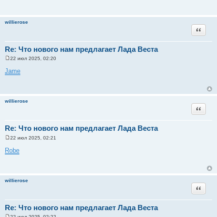
willierose
Цитата
Re: Что нового нам предлагает Лада Веста
22 июл 2025, 02:20
С
о
Jame
о
б
щ
е
н
willierose
и
Цитата
е
Re: Что нового нам предлагает Лада Веста
22 июл 2025, 02:21
С
о
Robe
о
б
щ
е
н
willierose
и
Цитата
е
Re: Что нового нам предлагает Лада Веста
22 июл 2025, 02:22