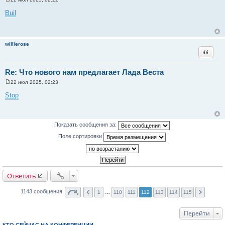
С
о
Buil
о
б
щ
е
н
willierose
и
Цитата
е
Re: Что нового нам предлагает Лада Веста
22 июл 2025, 02:23
С
о
Stop
о
б
щ
е
н
Показать сообщения за:
и
е
Поле сортировки
Ответить
1143 сообщения
1
…
110
111
112
113
114
115
Перейти
КТО СЕЙЧАС НА КОНФЕРЕНЦИИ