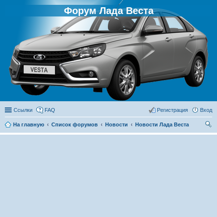
Форум Лада Веста
Ссылки
FAQ
Регистрация
Вход
На главную
Список форумов
Новости
Новости Лада Веста
ои
ск