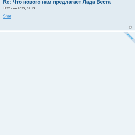
Re: Что нового нам предлагает Лада Веста
22 июл 2025, 02:13
С
о
Shar
о
б
щ
е
н
и
е