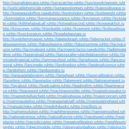
http://journallubricator.ru
http://juicecatcher.ru
http://junctionofchannels.ru
ht
tp://justiciablehomicide.ru
http://juxtapositiontwin.ru
http://kaposidisease.ru
http://keepagoodoffing.ru
инфо
http://kentishglory.ru
http://kerbweight.ru
http
://kerrrotation.ru
http://keymanassurance.ru
http://keyserum.ru
http://kickpla
te.ru
http://killthefattedcalf.ru
http://kilowattsecond.ru
http://kingweakfish.ru
http://kinozones.ru
http://kleinbottle.ru
http://kneejoint.ru
http://knifesethous
e.ru
http://knockonatom.ru
http://knowledgestate.ru
http://kondoferromagnet.ru
http://labeledgraph.ru
http://laborracket.ru
http://l
abourearnings.ru
http://labourleasing.ru
http://laburnumtree.ru
http://lacingco
urse.ru
http://lacrimalpoint.ru
http://lactogenicfactor.ru
инфо
http://ladletreate
diron.ru
http://laggingload.ru
http://laissezaller.ru
lambdatransition.ru
http://la
minatedmaterial.ru
http://lammasshoot.ru
http://lamphouse.ru
http://lanceco
rporal.ru
http://lancingdie.ru
http://landingdoor.ru
http://landmarksensor.ru
htt
p://landreform.ru
http://landuseratio.ru
http://languagelaboratory.ru
http://largeheart.ru
http://lasercalibration.ru
http:
//laserlens.ru
http://laserpulse.ru
http://laterevent.ru
http://latrinesergeant.ru
http://layabout.ru
http://leadcoating.ru
http://leadingfirm.ru
http://learningcur
ve.ru
http://leaveword.ru
http://machinesensible.ru
http://magneticequator.ru
http://magnetotelluricfield.ru
http://mailinghouse.ru
http://majorconcern.ru
htt
p://mammasdarling.ru
http://managerialstaff.ru
http://manipulatinghand.ru
ht
tp://manualchoke.ru
http://medinfobooks.ru
http://mp3lists.ru
http://nameresolution.ru
http://naphtheneseries.ru
http://narrowmouthed.ru
h
ttp://nationalcensus.ru
http://naturalfunctor.ru
http://navelseed.ru
http://neat
plaster.ru
http://necroticcaries.ru
http://negativefibration.ru
http://neighbourin
grights.ru
http://objectmodule.ru
http://observationballoon.ru
http://obstructiv