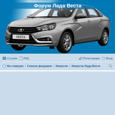
Форум Лада Веста
Ссылки
FAQ
Регистрация
Вход
На главную
Список форумов
Новости
Новости Лада Веста
ои
ск