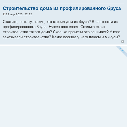
Строительство дома из профилированного бруса
27 апр 2023, 22:32
С
о
Скажите, есть тут такие, кто строил дом из бруса? В частности из
о
профилированного бруса. Нужен ваш совет. Сколько стоит
б
щ
строительство такого дома? Сколько времени это занимает? У кого
е
заказывали строительство? Какие вообще у него плюсы и минусы?
н
и
е