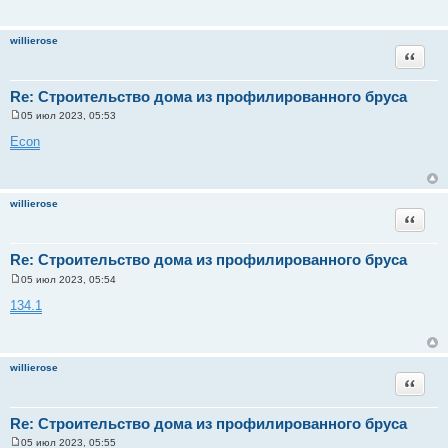
willierose
Цитата
Re: Строительство дома из профилированного бруса
05 июл 2023, 05:53
С
о
Econ
о
б
щ
е
н
willierose
и
Цитата
е
Re: Строительство дома из профилированного бруса
05 июл 2023, 05:54
С
о
134.1
о
б
щ
е
н
willierose
и
Цитата
е
Re: Строительство дома из профилированного бруса
05 июл 2023, 05:55