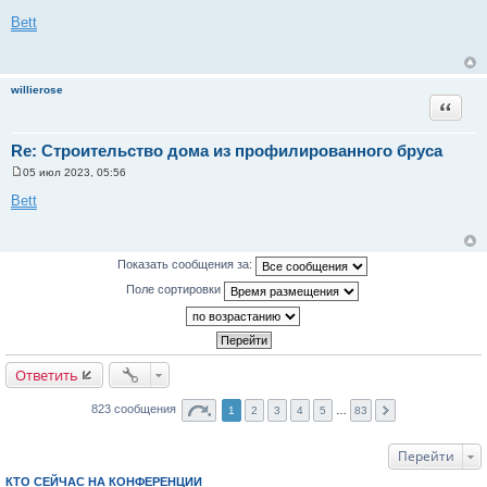
С
о
Bett
о
б
щ
е
н
willierose
и
Цитата
е
Re: Строительство дома из профилированного бруса
05 июл 2023, 05:56
С
о
Bett
о
б
щ
е
н
Показать сообщения за:
и
е
Поле сортировки
Ответить
823 сообщения
1
2
3
4
5
…
83
Перейти
КТО СЕЙЧАС НА КОНФЕРЕНЦИИ