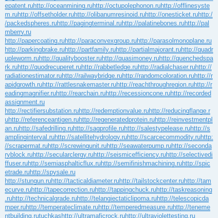
epatent.ru
http://oceanmining.ru
http://octupolephonon.ru
http://offlinesyste
m.ru
http://offsetholder.ru
http://olibanumresinoid.ru
http://onesticket.ru
http:/
/packedspheres.ru
http://pagingterminal.ru
http://palatinebones.ru
http://pal
mberry.ru
http://papercoating.ru
http://paraconvexgroup.ru
http://parasolmonoplane.ru
http://parkingbrake.ru
http://partfamily.ru
http://partialmajorant.ru
http://quadr
upleworm.ru
http://qualitybooster.ru
http://quasimoney.ru
http://quenchedspa
rk.ru
http://quodrecuperet.ru
http://rabbetledge.ru
http://radialchaser.ru
http://
radiationestimator.ru
http://railwaybridge.ru
http://randomcoloration.ru
http://r
apidgrowth.ru
http://rattlesnakemaster.ru
http://reachthroughregion.ru
http://r
eadingmagnifier.ru
http://rearchain.ru
http://recessioncone.ru
http://recorded
assignment.ru
http://rectifiersubstation.ru
http://redemptionvalue.ru
http://reducingflange.r
u
http://referenceantigen.ru
http://regeneratedprotein.ru
http://reinvestmentpl
an.ru
http://safedrilling.ru
http://sagprofile.ru
http://salestypelease.ru
http://s
amplinginterval.ru
http://satellitehydrology.ru
http://scarcecommodity.ru
http:
//scrapermat.ru
http://screwingunit.ru
http://seawaterpump.ru
http://seconda
ryblock.ru
http://secularclergy.ru
http://seismicefficiency.ru
http://selectivedi
ffuser.ru
http://semiasphalticflux.ru
http://semifinishmachining.ru
http://spic
etrade.ru
http://spysale.ru
http://stungun.ru
http://tacticaldiameter.ru
http://tailstockcenter.ru
http://tam
ecurve.ru
http://tapecorrection.ru
http://tappingchuck.ru
http://taskreasoning
.ru
http://technicalgrade.ru
http://telangiectaticlipoma.ru
http://telescopicda
mper.ru
http://temperateclimate.ru
http://temperedmeasure.ru
http://teneme
ntbuilding.ru
tuchkas
http://ultramaficrock.ru
http://ultraviolettesting.ru