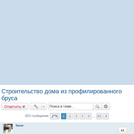
Строительство дома из профилированного
бруса
Ответить
823 сообщения
1
2
3
4
5
…
83
Tamir
Цитата