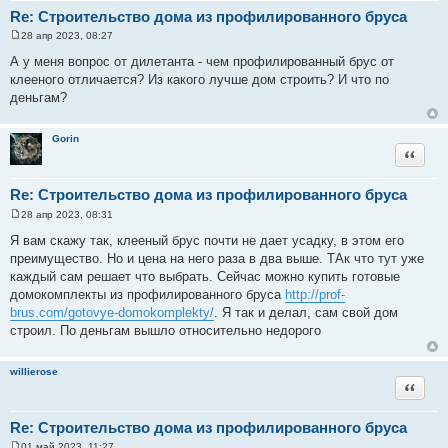
Re: Строительство дома из профилированного бруса
28 апр 2023, 08:27
С
о
А у меня вопрос от дилетанта - чем профилированный брус от
о
клееного отличается? Из какого лучше дом строить? И что по
б
щ
деньгам?
е
н
и
Gorin
е
Цитата
Re: Строительство дома из профилированного бруса
28 апр 2023, 08:31
С
о
Я вам скажу так, клееный брус почти не дает усадку, в этом его
о
преимущество. Но и цена на него раза в два выше. ТАк что тут уже
б
щ
каждый сам решает что выбрать. Сейчас можно купить готовые
е
домокомплекты из профилированного бруса
http://prof-
н
и
brus.com/gotovye-domokomplekty/
. Я так и делал, сам свой дом
е
строил. По деньгам вышло относительно недорого
willierose
Цитата
Re: Строительство дома из профилированного бруса
01 май 2023, 11:27