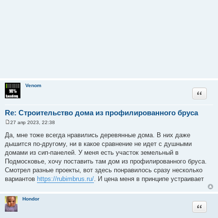
Venom
Цитата
Re: Строительство дома из профилированного бруса
27 апр 2023, 22:38
С
о
Да, мне тоже всегда нравились деревянные дома. В них даже
о
дышится по-другому, ни в какое сравнение не идет с душными
б
щ
домами из сип-панелей. У меня есть участок земельный в
е
Подмосковье, хочу поставить там дом из профилированного бруса.
н
и
Смотрел разные проекты, вот здесь понравилось сразу несколько
е
вариантов
https://rubimbrus.ru/
. И цена меня в принципе устраивает
Hondor
Цитата