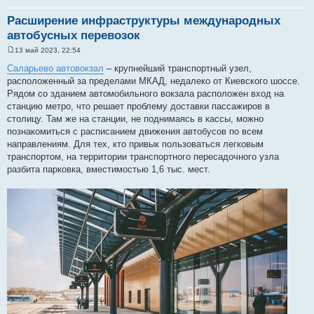
Расширение инфраструктуры международных
автобусных перевозок
13 май 2023, 22:54
С
о
Саларьево автовокзал
– крупнейший транспортный узел,
о
расположенный за пределами МКАД, недалеко от Киевского шоссе.
б
щ
Рядом со зданием автомобильного вокзала расположен вход на
е
станцию метро, что решает проблему доставки пассажиров в
н
и
столицу. Там же на станции, не поднимаясь в кассы, можно
е
познакомиться с расписанием движения автобусов по всем
направлениям. Для тех, кто привык пользоваться легковым
транспортом, на территории транспортного пересадочного узла
разбита парковка, вместимостью 1,6 тыс. мест.