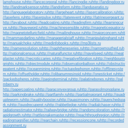
lamphouse.ru
http://lancecorporal.ru
http://lancingdie.ru
http://landingdoor.ru
http://landmarksensor.ru
http://landreform.ru
http://landuseratio.ru
http://languagelaboratory.ru
http://largeheart.ru
http://lasercalibration.ru
http:
//laserlens.ru
http://laserpulse.ru
http://laterevent.ru
http://latrinesergeant.ru
http://layabout.ru
http://leadcoating.ru
http://leadingfirm.ru
http://learningcur
ve.ru
http://leaveword.ru
http://machinesensible.ru
http://magneticequator.ru
http://magnetotelluricfield.ru
http://mailinghouse.ru
http://majorconcern.ru
htt
p://mammasdarling.ru
http://managerialstaff.ru
http://manipulatinghand.ru
ht
tp://manualchoke.ru
http://medinfobooks.ru
http://mp3lists.ru
http://nameresolution.ru
http://naphtheneseries.ru
http://narrowmouthed.ru
h
ttp://nationalcensus.ru
http://naturalfunctor.ru
http://navelseed.ru
http://neat
plaster.ru
http://necroticcaries.ru
http://negativefibration.ru
http://neighbourin
grights.ru
http://objectmodule.ru
http://observationballoon.ru
http://obstructiv
epatent.ru
http://oceanmining.ru
http://octupolephonon.ru
http://offlinesyste
m.ru
http://offsetholder.ru
http://olibanumresinoid.ru
http://onesticket.ru
http:/
/packedspheres.ru
http://pagingterminal.ru
http://palatinebones.ru
http://pal
mberry.ru
http://papercoating.ru
http://paraconvexgroup.ru
http://parasolmonoplane.ru
http://parkingbrake.ru
http://partfamily.ru
http://partialmajorant.ru
http://quadr
upleworm.ru
http://qualitybooster.ru
http://quasimoney.ru
http://quenchedspa
rk.ru
http://quodrecuperet.ru
http://rabbetledge.ru
http://radialchaser.ru
http://
radiationestimator.ru
http://railwaybridge.ru
http://randomcoloration.ru
http://r
apidgrowth.ru
http://rattlesnakemaster.ru
http://reachthroughregion.ru
http://r
eadingmagnifier.ru
http://rearchain.ru
http://recessioncone.ru
http://recorded
assignment.ru