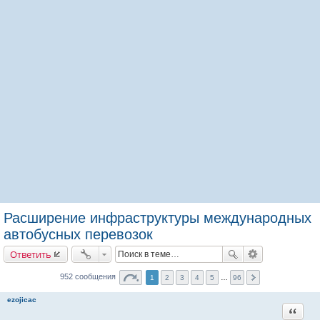
Расширение инфраструктуры международных
автобусных перевозок
Ответить
952 сообщения
1
2
3
4
5
…
96
ezojicac
Цитата