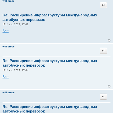
willierose
Цитата
Re: Расширение инфраструктуры международных
автобусных перевозок
14 апр 2024, 17:02
С
о
Bett
о
б
щ
е
н
willierose
и
Цитата
е
Re: Расширение инфраструктуры международных
автобусных перевозок
14 апр 2024, 17:04
С
о
Bett
о
б
щ
е
н
willierose
и
Цитата
е
Re: Расширение инфраструктуры международных
автобусных перевозок