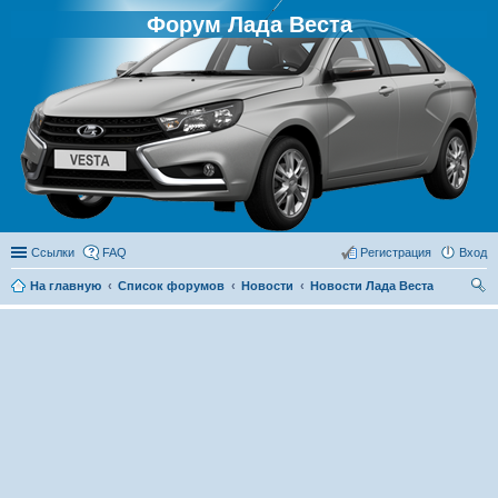
Форум Лада Веста
Ссылки
FAQ
Регистрация
Вход
На главную
Список форумов
Новости
Новости Лада Веста
ои
ск