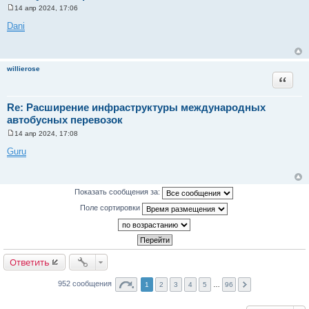
14 апр 2024, 17:06
С
о
Dani
о
б
щ
е
н
willierose
и
Цитата
е
Re: Расширение инфраструктуры международных
автобусных перевозок
14 апр 2024, 17:08
С
о
Guru
о
б
щ
е
н
Показать сообщения за:
и
е
Поле сортировки
Ответить
952 сообщения
1
2
3
4
5
…
96