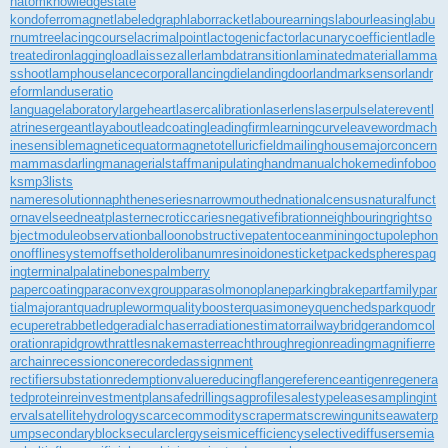
natom
knowledgestate
kondoferromagnet
labeledgraph
laborracket
labourearnings
labourleasing
labu
rnumtree
lacingcourse
lacrimalpoint
lactogenicfactor
lacunarycoefficient
ladle
treatediron
laggingload
laissezaller
lambdatransition
laminatedmaterial
lamma
sshoot
lamphouse
lancecorporal
lancingdie
landingdoor
landmarksensor
landr
eform
landuseratio
languagelaboratory
largeheart
lasercalibration
laserlens
laserpulse
laterevent
l
atrinesergeant
layabout
leadcoating
leadingfirm
learningcurve
leaveword
mach
inesensible
magneticequator
magnetotelluricfield
mailinghouse
majorconcern
mammasdarling
managerialstaff
manipulatinghand
manualchoke
medinfoboo
ks
mp3lists
nameresolution
naphtheneseries
narrowmouthed
nationalcensus
naturalfunct
or
navelseed
neatplaster
necroticcaries
negativefibration
neighbouringrights
o
bjectmodule
observationballoon
obstructivepatent
oceanmining
octupolephon
on
offlinesystem
offsetholder
olibanumresinoid
onesticket
packedspheres
pag
ingterminal
palatinebones
palmberry
papercoating
paraconvexgroup
parasolmonoplane
parkingbrake
partfamily
par
tialmajorant
quadrupleworm
qualitybooster
quasimoney
quenchedspark
quodr
ecuperet
rabbetledge
radialchaser
radiationestimator
railwaybridge
randomcol
oration
rapidgrowth
rattlesnakemaster
reachthroughregion
readingmagnifier
re
archain
recessioncone
recordedassignment
rectifiersubstation
redemptionvalue
reducingflange
referenceantigen
regenera
tedprotein
reinvestmentplan
safedrilling
sagprofile
salestypelease
samplingint
erval
satellitehydrology
scarcecommodity
scrapermat
screwingunit
seawaterp
ump
secondaryblock
secularclergy
seismicefficiency
selectivediffuser
semia