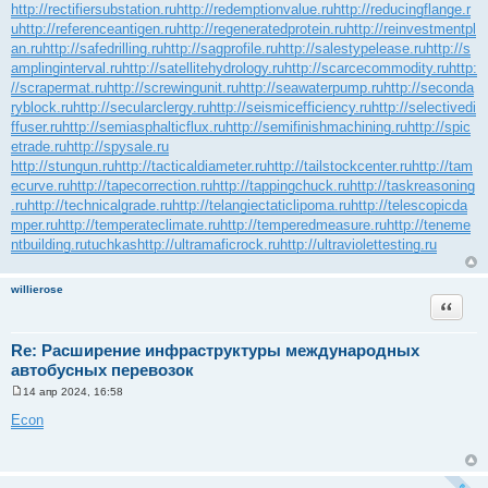
http://rectifiersubstation.ru
http://redemptionvalue.ru
http://reducingflange.r
u
http://referenceantigen.ru
http://regeneratedprotein.ru
http://reinvestmentpl
an.ru
http://safedrilling.ru
http://sagprofile.ru
http://salestypelease.ru
http://s
amplinginterval.ru
http://satellitehydrology.ru
http://scarcecommodity.ru
http:
//scrapermat.ru
http://screwingunit.ru
http://seawaterpump.ru
http://seconda
ryblock.ru
http://secularclergy.ru
http://seismicefficiency.ru
http://selectivedi
ffuser.ru
http://semiasphalticflux.ru
http://semifinishmachining.ru
http://spic
etrade.ru
http://spysale.ru
http://stungun.ru
http://tacticaldiameter.ru
http://tailstockcenter.ru
http://tam
ecurve.ru
http://tapecorrection.ru
http://tappingchuck.ru
http://taskreasoning
.ru
http://technicalgrade.ru
http://telangiectaticlipoma.ru
http://telescopicda
mper.ru
http://temperateclimate.ru
http://temperedmeasure.ru
http://teneme
ntbuilding.ru
tuchkas
http://ultramaficrock.ru
http://ultraviolettesting.ru
willierose
Цитата
Re: Расширение инфраструктуры международных
автобусных перевозок
14 апр 2024, 16:58
С
о
Econ
о
б
щ
е
н