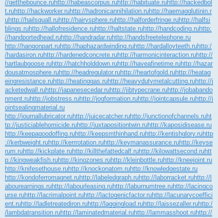
//getthebounce.ru
http://habeascorpus.ru
http://habituate.ru
http://hackedbol
t.ru
http://hackworker.ru
http://hadronicannihilation.ru
http://haemagglutinin.r
u
http://hailsquall.ru
http://hairysphere.ru
http://halforderfringe.ru
http://halfsi
blings.ru
http://hallofresidence.ru
http://haltstate.ru
http://handcoding.ru
http:
//handportedhead.ru
http://handradar.ru
http://handsfreetelephone.ru
http://hangonpart.ru
http://haphazardwinding.ru
http://hardalloyteeth.ru
http:/
/hardasiron.ru
http://hardenedconcrete.ru
http://harmonicinteraction.ru
http://
hartlaubgoose.ru
http://hatchholddown.ru
http://haveafinetime.ru
http://hazar
dousatmosphere.ru
http://headregulator.ru
http://heartofgold.ru
http://heatag
eingresistance.ru
http://heatinggas.ru
http://heavydutymetalcutting.ru
http://j
acketedwall.ru
http://japanesecedar.ru
http://jibtypecrane.ru
http://jobabando
nment.ru
http://jobstress.ru
http://jogformation.ru
http://jointcapsule.ru
http://j
ointsealingmaterial.ru
http://journallubricator.ru
http://juicecatcher.ru
http://junctionofchannels.ru
ht
tp://justiciablehomicide.ru
http://juxtapositiontwin.ru
http://kaposidisease.ru
http://keepagoodoffing.ru
http://keepsmthinhand.ru
http://kentishglory.ru
http
://kerbweight.ru
http://kerrrotation.ru
http://keymanassurance.ru
http://keyse
rum.ru
http://kickplate.ru
http://killthefattedcalf.ru
http://kilowattsecond.ru
htt
p://kingweakfish.ru
http://kinozones.ru
http://kleinbottle.ru
http://kneejoint.ru
http://knifesethouse.ru
http://knockonatom.ru
http://knowledgestate.ru
http://kondoferromagnet.ru
http://labeledgraph.ru
http://laborracket.ru
http://l
abourearnings.ru
http://labourleasing.ru
http://laburnumtree.ru
http://lacingco
urse.ru
http://lacrimalpoint.ru
http://lactogenicfactor.ru
http://lacunarycoeffici
ent.ru
http://ladletreatediron.ru
http://laggingload.ru
http://laissezaller.ru
http:/
/lambdatransition.ru
http://laminatedmaterial.ru
http://lammasshoot.ru
http://