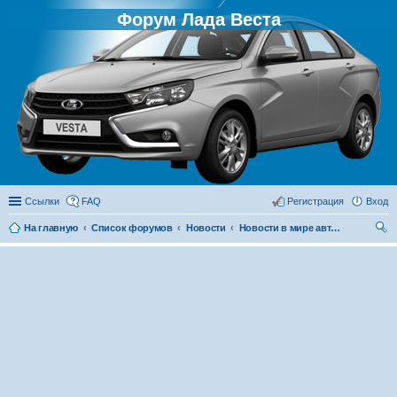
Форум Лада Веста
Ссылки
FAQ
Регистрация
Вход
На главную
Список форумов
Новости
Новости в мире автомобилей
ои
ск