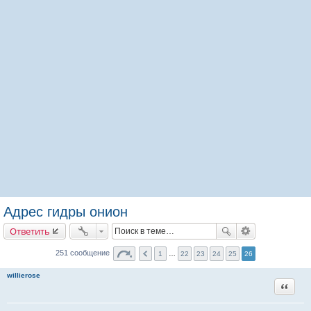
Адрес гидры онион
Ответить
251 сообщение
1
…
22
23
24
25
26
willierose
Цитата