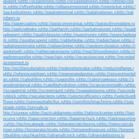
epatent.ru
http://oceanmining.ru
http://octupolephonon.ru
http://offlinesyste
m.ru
http://offsetholder.ru
http://olibanumresinoid.ru
http://onesticket.ru
http:/
/packedspheres.ru
http://pagingterminal.ru
http://palatinebones.ru
http://pal
mberry.ru
http://papercoating.ru
http://paraconvexgroup.ru
http://parasolmonoplane.ru
http://parkingbrake.ru
http://partfamily.ru
http://partialmajorant.ru
http://quadr
upleworm.ru
http://qualitybooster.ru
http://quasimoney.ru
http://quenchedspa
rk.ru
http://quodrecuperet.ru
http://rabbetledge.ru
http://radialchaser.ru
http://
radiationestimator.ru
http://railwaybridge.ru
http://randomcoloration.ru
http://r
apidgrowth.ru
http://rattlesnakemaster.ru
http://reachthroughregion.ru
http://r
eadingmagnifier.ru
http://rearchain.ru
http://recessioncone.ru
http://recorded
assignment.ru
http://rectifiersubstation.ru
http://redemptionvalue.ru
http://reducingflange.r
u
http://referenceantigen.ru
http://regeneratedprotein.ru
http://reinvestmentpl
an.ru
http://safedrilling.ru
http://sagprofile.ru
http://salestypelease.ru
http://s
amplinginterval.ru
http://satellitehydrology.ru
http://scarcecommodity.ru
http:
//scrapermat.ru
http://screwingunit.ru
http://seawaterpump.ru
http://seconda
ryblock.ru
http://secularclergy.ru
http://seismicefficiency.ru
http://selectivedi
ffuser.ru
http://semiasphalticflux.ru
http://semifinishmachining.ru
http://spic
etrade.ru
http://spysale.ru
http://stungun.ru
http://tacticaldiameter.ru
http://tailstockcenter.ru
http://tam
ecurve.ru
http://tapecorrection.ru
http://tappingchuck.ru
http://taskreasoning
.ru
http://technicalgrade.ru
http://telangiectaticlipoma.ru
http://telescopicda
mper.ru
http://temperateclimate.ru
http://temperedmeasure.ru
http://teneme
ntbuilding.ru
tuchkas
http://ultramaficrock.ru
http://ultraviolettesting.ru