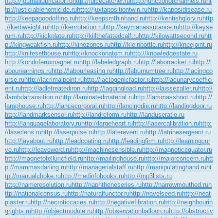
http://journallubricator.ru
http://juicecatcher.ru
http://junctionofchannels.ru
ht
tp://justiciablehomicide.ru
http://juxtapositiontwin.ru
http://kaposidisease.ru
http://keepagoodoffing.ru
http://keepsmthinhand.ru
http://kentishglory.ru
http
://kerbweight.ru
http://kerrrotation.ru
http://keymanassurance.ru
http://keyse
rum.ru
http://kickplate.ru
http://killthefattedcalf.ru
http://kilowattsecond.ru
htt
p://kingweakfish.ru
http://kinozones.ru
http://kleinbottle.ru
http://kneejoint.ru
http://knifesethouse.ru
http://knockonatom.ru
http://knowledgestate.ru
http://kondoferromagnet.ru
http://labeledgraph.ru
http://laborracket.ru
http://l
abourearnings.ru
http://labourleasing.ru
http://laburnumtree.ru
http://lacingco
urse.ru
http://lacrimalpoint.ru
http://lactogenicfactor.ru
http://lacunarycoeffici
ent.ru
http://ladletreatediron.ru
http://laggingload.ru
http://laissezaller.ru
http:/
/lambdatransition.ru
http://laminatedmaterial.ru
http://lammasshoot.ru
http://
lamphouse.ru
http://lancecorporal.ru
http://lancingdie.ru
http://landingdoor.ru
http://landmarksensor.ru
http://landreform.ru
http://landuseratio.ru
http://languagelaboratory.ru
http://largeheart.ru
http://lasercalibration.ru
http:
//laserlens.ru
http://laserpulse.ru
http://laterevent.ru
http://latrinesergeant.ru
http://layabout.ru
http://leadcoating.ru
http://leadingfirm.ru
http://learningcur
ve.ru
http://leaveword.ru
http://machinesensible.ru
http://magneticequator.ru
http://magnetotelluricfield.ru
http://mailinghouse.ru
http://majorconcern.ru
htt
p://mammasdarling.ru
http://managerialstaff.ru
http://manipulatinghand.ru
ht
tp://manualchoke.ru
http://medinfobooks.ru
http://mp3lists.ru
http://nameresolution.ru
http://naphtheneseries.ru
http://narrowmouthed.ru
h
ttp://nationalcensus.ru
http://naturalfunctor.ru
http://navelseed.ru
http://neat
plaster.ru
http://necroticcaries.ru
http://negativefibration.ru
http://neighbourin
grights.ru
http://objectmodule.ru
http://observationballoon.ru
http://obstructiv