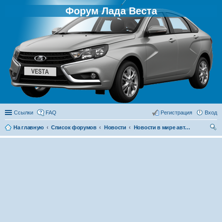
Форум Лада Веста
Ссылки
FAQ
Регистрация
Вход
На главную
Список форумов
Новости
Новости в мире автомобилей
ои
ск