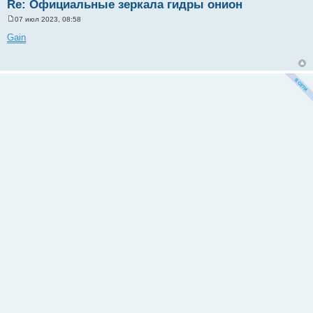
Re: Официальные зеркала гидры онион
07 июл 2023, 08:58
С
о
Gain
о
б
щ
е
н
и
е