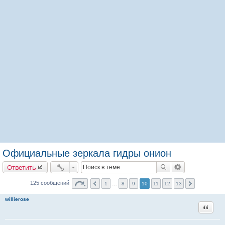
Официальные зеркала гидры онион
Ответить
125 сообщений
1
…
8
9
10
11
12
13
willierose
Цитата