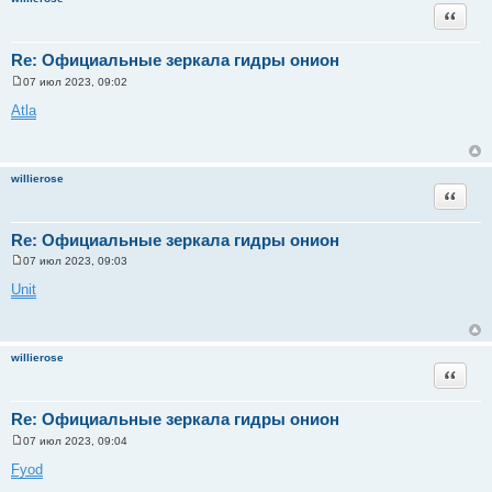
и
Цитата
е
Re: Официальные зеркала гидры онион
07 июл 2023, 09:02
С
о
Atla
о
б
щ
е
н
willierose
и
Цитата
е
Re: Официальные зеркала гидры онион
07 июл 2023, 09:03
С
о
Unit
о
б
щ
е
н
willierose
и
Цитата
е
Re: Официальные зеркала гидры онион
07 июл 2023, 09:04
С
о
Fyod
о
б