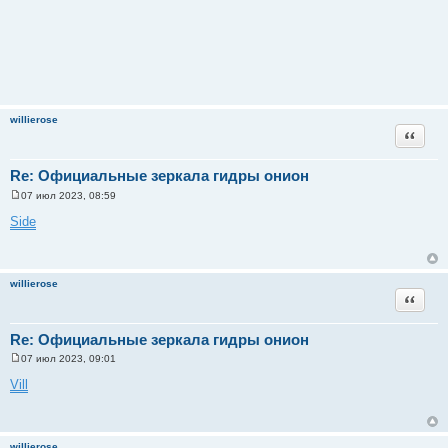
willierose
Цитата
Re: Официальные зеркала гидры онион
07 июл 2023, 08:59
С
о
Side
о
б
щ
е
н
willierose
и
Цитата
е
Re: Официальные зеркала гидры онион
07 июл 2023, 09:01
С
о
Vill
о
б
щ
е
н
willierose