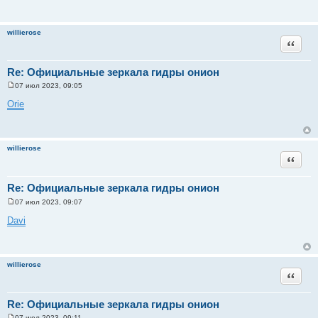
willierose
Цитата
Re: Официальные зеркала гидры онион
07 июл 2023, 09:05
С
о
Orie
о
б
щ
е
н
willierose
и
Цитата
е
Re: Официальные зеркала гидры онион
07 июл 2023, 09:07
С
о
Davi
о
б
щ
е
н
willierose
и
Цитата
е
Re: Официальные зеркала гидры онион
07 июл 2023, 09:11