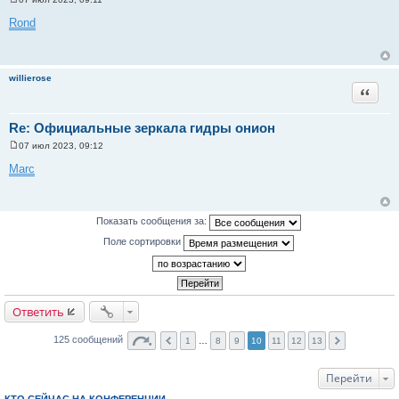
С
о
Rond
о
б
щ
е
н
willierose
и
Цитата
е
Re: Официальные зеркала гидры онион
07 июл 2023, 09:12
С
о
Marc
о
б
щ
е
н
Показать сообщения за:
и
е
Поле сортировки
Ответить
125 сообщений
1
…
8
9
10
11
12
13
Перейти
КТО СЕЙЧАС НА КОНФЕРЕНЦИИ