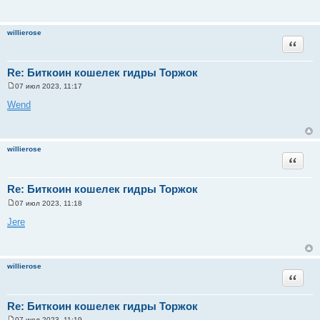
willierose
Цитата
Re: Биткоин кошелек гидры Торжок
07 июл 2023, 11:17
С
о
Wend
о
б
щ
е
н
willierose
и
Цитата
е
Re: Биткоин кошелек гидры Торжок
07 июл 2023, 11:18
С
о
Jere
о
б
щ
е
н
willierose
и
Цитата
е
Re: Биткоин кошелек гидры Торжок
07 июл 2023, 11:19