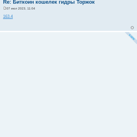
Re: Биткоин кошелек гидры Торжок
07 июл 2023, 11:04
С
о
163.4
о
б
щ
е
н
и
е