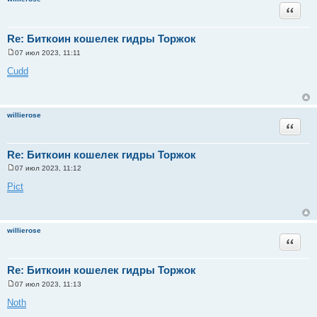
и
Цитата
е
Re: Биткоин кошелек гидры Торжок
07 июл 2023, 11:11
С
о
Cudd
о
б
щ
е
н
willierose
и
Цитата
е
Re: Биткоин кошелек гидры Торжок
07 июл 2023, 11:12
С
о
Pict
о
б
щ
е
н
willierose
и
Цитата
е
Re: Биткоин кошелек гидры Торжок
07 июл 2023, 11:13
С
о
Noth
о
б