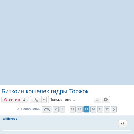
Биткоин кошелек гидры Торжок
Ответить
311 сообщений
1
…
27
28
29
30
31
32
willierose
Цитата