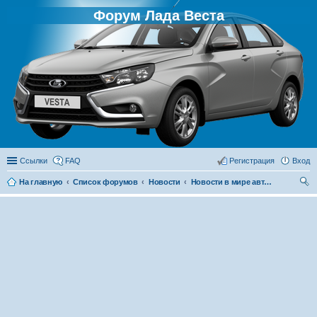
Форум Лада Веста
Ссылки
FAQ
Регистрация
Вход
На главную
Список форумов
Новости
Новости в мире автомобилей
ои
ск