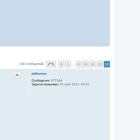
130 сообщений
1
…
9
10
11
12
13
Цитата
willierose
Сообщения:
377144
Зарегистрирован:
01 май 2022, 06:02