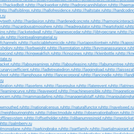
p://hackedbolt.ru
http://hackworker.ru
http://hadronicannihilation.ru
http://haemag
u
http://halfsiblings.ru
http://hallofresidence.ru
http://haltstate.ru
http://handcoding
e.ru
oyteeth.ru
http://hardasiron.ru
http://hardenedconcrete.ru
http://harmonicinteract
.ru
http://hazardousatmosphere.ru
http://headregulator.ru
http://heartofgold.ru
htt
ing.ru
http://jacketedwall.ru
http://japanesecedar.ru
http://jibtypecrane.ru
http://
ule.ru
http://jointsealingmaterial.ru
ofchannels.ru
http://justiciablehomicide.ru
http://juxtapositiontwin.ru
http://kapos
ishglory.ru
http://kerbweight.ru
http://kerrrotation.ru
http://keymanassurance.ru
h
ttsecond.ru
http://kingweakfish.ru
http://kinozones.ru
http://kleinbottle.ru
http://kn
tate.ru
racket.ru
http://labourearnings.ru
http://labourleasing.ru
http://laburnumtree.ru
htt
acunarycoefficient.ru
http://ladletreatediron.ru
http://laggingload.ru
http://laissezal
shoot.ru
http://lamphouse.ru
http://lancecorporal.ru
http://lancingdie.ru
http://land
.ru
ibration.ru
http://laserlens.ru
http://laserpulse.ru
http://laterevent.ru
http://latrine
//learningcurve.ru
http://leaveword.ru
http://machinesensible.ru
http://magnetice
oncern.ru
http://mammasdarling.ru
http://managerialstaff.ru
http://manipulatingh
rowmouthed.ru
http://nationalcensus.ru
http://naturalfunctor.ru
http://navelseed.ru
://neighbouringrights.ru
http://objectmodule.ru
http://observationballoon.ru
http:/
/offlinesystem.ru
http://offsetholder.ru
http://olibanumresinoid.ru
http://onesticket
u
http://palmberry.ru
solmonoplane.ru
http://parkingbrake.ru
http://partfamily.ru
http://partialmajorant.ru