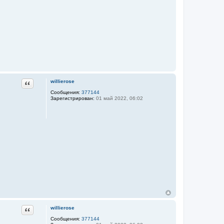
Цитата
willierose
Сообщения:
377144
Зарегистрирован:
01 май 2022, 06:02
Цитата
willierose
Сообщения:
377144