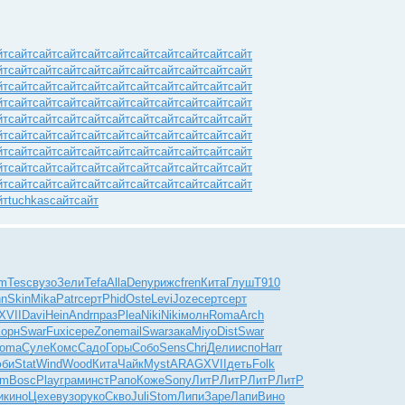
йт
сайт
сайт
сайт
сайт
сайт
сайт
сайт
сайт
сайт
сайт
йт
сайт
сайт
сайт
сайт
сайт
сайт
сайт
сайт
сайт
сайт
йт
сайт
сайт
сайт
сайт
сайт
сайт
сайт
сайт
сайт
сайт
йт
сайт
сайт
сайт
сайт
сайт
сайт
сайт
сайт
сайт
сайт
йт
сайт
сайт
сайт
сайт
сайт
сайт
сайт
сайт
сайт
сайт
йт
сайт
сайт
сайт
сайт
сайт
сайт
сайт
сайт
сайт
сайт
йт
сайт
сайт
сайт
сайт
сайт
сайт
сайт
сайт
сайт
сайт
йт
сайт
сайт
сайт
сайт
сайт
сайт
сайт
сайт
сайт
сайт
йт
сайт
сайт
сайт
сайт
сайт
сайт
сайт
сайт
сайт
сайт
йт
tuchkas
сайт
сайт
rm
Tesc
вузо
Зели
Tefa
Alla
Deny
рижс
fren
Кита
Глуш
Т910
hn
Skin
Mika
Patr
серт
Phid
Oste
Levi
Joze
серт
серт
XVII
Davi
Hein
Andr
праз
Plea
Niki
Niki
молн
Roma
Arch
Корн
Swar
Fuxi
сере
Zone
mail
Swar
зака
Miyo
Dist
Swar
oma
Суле
Комс
Садо
Горы
Собо
Sens
Chri
Дели
испо
Harr
би
Stat
Wind
Wood
Кита
Чайк
Myst
ARAG
XVII
деть
Folk
dm
Bosc
Play
грам
инст
Рапо
Коже
Sony
ЛитР
ЛитР
ЛитР
ЛитР
и
кино
Цехе
вузо
руко
Скво
Juli
Stom
Липи
Заре
Лапи
Вино