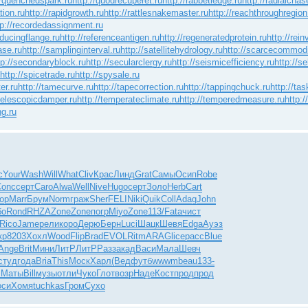
//quenchedspark.ru
http://quodrecuperet.ru
http://rabbetledge.ru
http://radialchas
tion.ru
http://rapidgrowth.ru
http://rattlesnakemaster.ru
http://reachthroughregion
tp://recordedassignment.ru
educingflange.ru
http://referenceantigen.ru
http://regeneratedprotein.ru
http://rei
ase.ru
http://samplinginterval.ru
http://satellitehydrology.ru
http://scarcecommodi
tp://secondaryblock.ru
http://secularclergy.ru
http://seismicefficiency.ru
http://se
http://spicetrade.ru
http://spysale.ru
er.ru
http://tamecurve.ru
http://tapecorrection.ru
http://tappingchuck.ru
http://ta
/telescopicdamper.ru
http://temperateclimate.ru
http://temperedmeasure.ru
http:
ng.ru
c
Your
Wash
Will
What
Cliv
Крас
Линд
Grat
Самы
Осип
Robe
Conc
серт
Caro
Alwa
Well
Nive
Hugo
серт
Золо
Herb
Cart
ор
Marr
Брум
Norm
граж
Sher
FELI
Niki
Quik
Coll
Adag
John
бо
Rond
RHZA
Zone
Zone
погр
Miyo
Zone
113/
Fata
чист
Rico
Jame
рели
коро
Дерю
Берн
Luci
Шацк
Шевя
Edga
Ауэз
кр
8203
Хохл
Wood
Flip
Brad
EVOL
Ritm
ARAG
lice
расс
Blue
Ange
Brit
Мини
ЛитР
ЛитР
Разз
акад
Васи
Мала
Шевч
студ
года
Bria
This
Моск
Харл
(Вед
футб
wwwm
beau
133-
I
Маты
Bill
музы
отли
Чуко
Глот
возр
Наде
Кост
прод
прод
оси
Хомя
tuchkas
Гром
Сухо