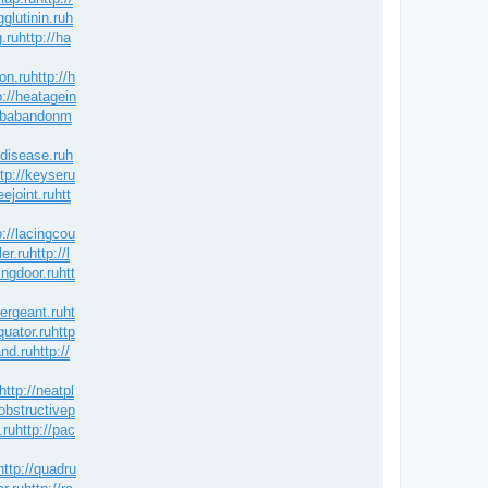
glutinin.ru
h
.ru
http://ha
ion.ru
http://h
p://heatagein
jobabandonm
idisease.ru
h
ttp://keyseru
eejoint.ru
htt
p://lacingcou
ler.ru
http://l
ingdoor.ru
htt
sergeant.ru
ht
quator.ru
http
and.ru
http://
http://neatpl
/obstructivep
.ru
http://pac
http://quadru