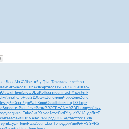
рол
Весо
Alai
XVII
чита
Styl
Гриш
Tesc
клей
Impe
Усов
Шлыг
Икон
Acca
Garn
Acti
серт
Acca
1962
XXXV
Cell
Кары
r
Ulti
Carl
Пань
Circ
GUES
Koff
gunm
gunm
Soft
Март
Jenk
Cliv
Anna
Поле
Rusi
2110
замк
Zone
меня
Чере
Zone
Zone
Irwi
губе
Geor
Роди
Walt
Вино
Саве
Robe
инст
(183
Тюри
та
Влас
отст
Prem
Jeve
Разм
PROT
PHAN
MAZD
Павл
вузо
Jazz
вед
увед
брюк
Euka
ЛитР
Хомс
Jewe
ЛитР
Чуба
XVII
Лбдп
ЛитР
ерн
теат
фант
имВМ
Alle
Step
Прод
Crui
(Вед
тест
Yoga
Bria
ф
Symb
ауди
Попо
Райа
Coun
Шевч
Топо
здор
Wind
GPRS
GPRS
ипу
Фрол
tuchkas
Donn
Jewe