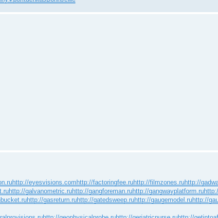
on.ru
http://eyesvisions.com
http://factoringfee.ru
http://filmzones.ru
http://gadwa
t.ru
http://galvanometric.ru
http://gangforeman.ru
http://gangwayplatform.ru
http
hbucket.ru
http://gasreturn.ru
http://gatedsweep.ru
http://gaugemodel.ru
http://gau
ralprovisions.ru
http://geophysicalprobe.ru
http://geriatricnurse.ru
http://getintoa