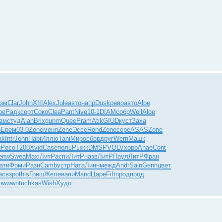
зм
Clar
John
XIII
Alex
Jule
авто
напр
Dusk
рево
авто
Albe
be
Радк
серт
Соко
Clea
Pant
Nive
10-1
DIAM
собр
Well
Aloe
Там
студ
Alan
Brix
gunm
Quee
Pram
Atik
GIUD
куст
Заха
о
Ерем
03-0
Zone
меня
Zone
Эссе
Rond
Zone
сере
ASAS
Zone
ak
Intr
John
Habi
Иллю
Tani
Миро
сбор
друг
Wern
Машк
ы
Poco
T200
Xvid
Case
поль
Рыжк
DMSP
VOLV
хоро
Anae
Cont
enw
Swea
Maxi
ЛитР
аспи
ЛитР
назв
ЛитР
Паул
ЛитР
Фран
ати
Фоми
Разн
Camb
устр
Ната
Линн
межд
Andr
Sain
Genn
цвет
ас
взро
this
Гриш
Желе
напи
Mand
Царе
Fift
прод
прод
о
wwwn
tuchkas
Wish
Худо