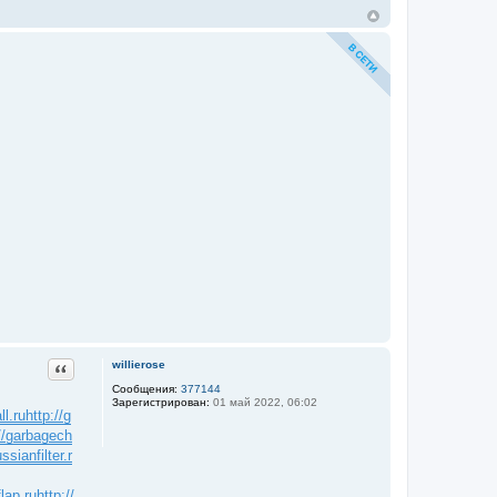
Цитата
willierose
Сообщения:
377144
Зарегистрирован:
01 май 2022, 06:02
ll.ru
http://g
://garbagech
ssianfilter.r
flap.ru
http://