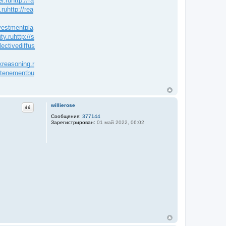
er.ru
http://ra
.ru
http://rea
nvestmentpla
ty.ru
http://s
lectivediffus
skreasoning.r
//tenementbu
Цитата
willierose
Сообщения:
377144
Зарегистрирован:
01 май 2022, 06:02