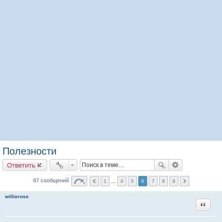
Полезности
Ответить
87 сообщений
1
…
4
5
6
7
8
9
willierose
Цитата