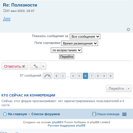
Re: Полезности
07 июл 2023, 19:37
С
о
Jere
о
б
щ
е
н
Показать сообщения за:
и
е
Поле сортировки
Ответить
87 сообщений
1
…
4
5
6
7
8
9
Перейти
КТО СЕЙЧАС НА КОНФЕРЕНЦИИ
Сейчас этот форум просматривают: нет зарегистрированных пользователей и 4
гостя
На главную
Список форумов
Наша команда
Создано на основе
phpBB
® Forum Software © phpBB Limited
Русская поддержка phpBB