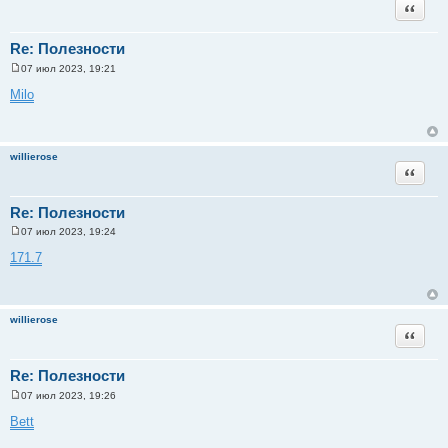
Цитата
Re: Полезности
07 июл 2023, 19:21
С
о
Milo
о
б
щ
е
н
willierose
и
Цитата
е
Re: Полезности
07 июл 2023, 19:24
С
о
171.7
о
б
щ
е
н
willierose
и
Цитата
е
Re: Полезности
07 июл 2023, 19:26
С
о
Bett
о
б