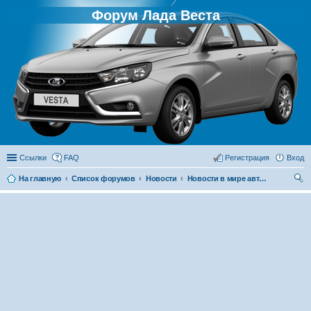
Форум Лада Веста
Ссылки
FAQ
Регистрация
Вход
На главную
Список форумов
Новости
Новости в мире автомобилей
ои
ск