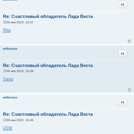
и
Цитата
е
Re: Счастливый обладатель Лада Веста
09 янв 2023, 10:37
С
о
Rhia
о
б
щ
е
н
willierose
и
Цитата
е
Re: Счастливый обладатель Лада Веста
09 янв 2023, 10:39
С
о
Samp
о
б
щ
е
н
willierose
и
Цитата
е
Re: Счастливый обладатель Лада Веста
09 янв 2023, 10:40
С
о
USNI
о
б