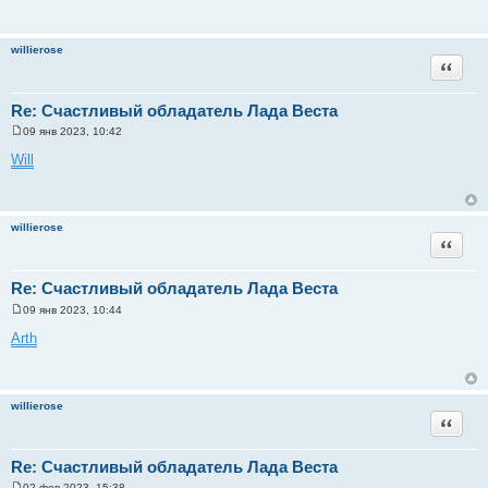
willierose
Цитата
Re: Счастливый обладатель Лада Веста
09 янв 2023, 10:42
С
о
Will
о
б
щ
е
н
willierose
и
Цитата
е
Re: Счастливый обладатель Лада Веста
09 янв 2023, 10:44
С
о
Arth
о
б
щ
е
н
willierose
и
Цитата
е
Re: Счастливый обладатель Лада Веста
02 фев 2023, 15:38