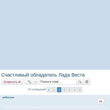
Счастливый обладатель Лада Веста
Ответить
47 сообщений
1
2
3
4
5
willierose
Цитата