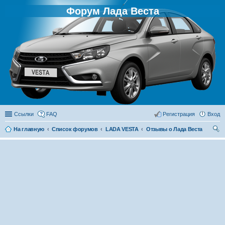
Форум Лада Веста
Ссылки
FAQ
Регистрация
Вход
На главную
Список форумов
LADA VESTA
Отзывы о Лада Веста
ои
ск