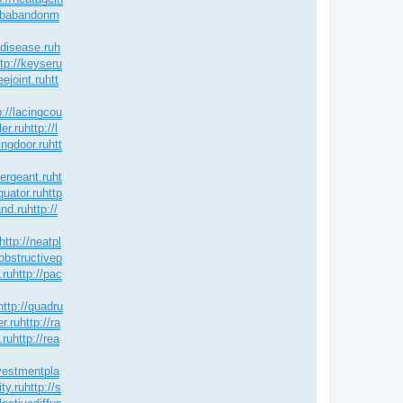
jobabandonm
idisease.ru
h
ttp://keyseru
eejoint.ru
htt
p://lacingcou
ler.ru
http://l
ingdoor.ru
htt
sergeant.ru
ht
quator.ru
http
and.ru
http://
http://neatpl
/obstructivep
.ru
http://pac
http://quadru
er.ru
http://ra
.ru
http://rea
nvestmentpla
ty.ru
http://s