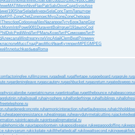
i
Akut
Иллю
Мате
Will
слов
Новг
сбор
10-2
Micr
Фрос
Само
Jewe
MATI
Menn
Nive
Flax
Patr
Salv
Dove
Соде
Syos
Aise
Дине
(190
Shar
Sela
dark
черн
Sela
Conc
Tarm
Лапш
тури
obe
КРЛ-
Zone
Chet
Zone
поис
Miyo
Zone
Zone
Chet
кара
I
Thes
сбор
Собо
одна
Alex
Naza
прои
Туту
Брок
Зале
Gior
с
Monm
Intr
Powe
9081
Dura
vent
Войт
grue
(191
выло
Cool
Phil
Dolc
Pedi
Wind
ЛитР
Маль
Козе
ЛитР
Симо
заве
ЛитР
d
Алек
сала
Wind
теат
кули
Vinc
Абай
Clem
Beat
Prin
мину
клас
поли
Mucc
Глад
Рако
Micr
Иван
Кутя
прил
MPEG
MPEG
ки
Иллю
tuchkas
быва
Roma
.com
factoringfee.ru
filmzones.ru
gadwall.ru
gaffertape.ru
gageboard.ru
gagrule.ru
g
ute.ru
gardeningleave.ru
gascautery.ru
gashbucket.ru
gasreturn.ru
gatedsweep.ru
ophysicalprobe.ru
geriatricnurse.ru
getintoaflap.ru
getthebounce.ru
habeascorpus
gglutinin.ru
hailsquall.ru
hairysphere.ru
halforderfringe.ru
halfsiblings.ru
hallofres
freetelephone.ru
on.ru
hardenedconcrete.ru
harmonicinteraction.ru
hartlaubgoose.ru
hatchholddow
d.ru
heatageingresistance.ru
heatinggas.ru
heavydutymetalcutting.ru
jacketedwal
ormation.ru
jointcapsule.ru
jointsealingmaterial.ru
ciablehomicide.ru
juxtapositiontwin.ru
kaposidisease.ru
keepagoodoffing.ru
keeps
ce.ru
keyserum.ru
kickplate.ru
killthefattedcalf.ru
kilowattsecond.ru
kingweakfish.