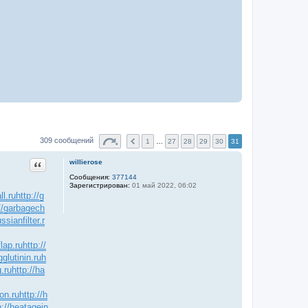
309 сообщений
1
…
27
28
29
30
31
Цитата
willierose
Сообщения:
377144
Зарегистрирован:
01 май 2022, 06:02
ll.ru
http://g
://garbagech
ssianfilter.r
flap.ru
http://
glutinin.ru
h
.ru
http://ha
ion.ru
http://h
p://heatagein