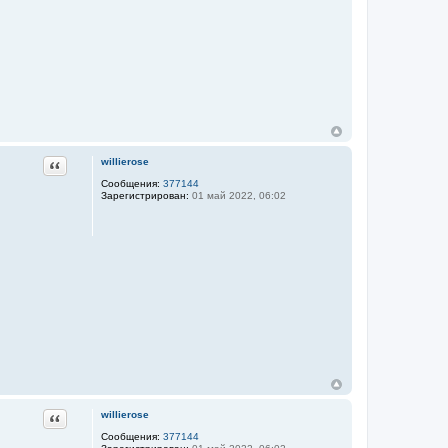
Цитата
willierose
Сообщения:
377144
Зарегистрирован:
01 май 2022, 06:02
Цитата
willierose
Сообщения:
377144