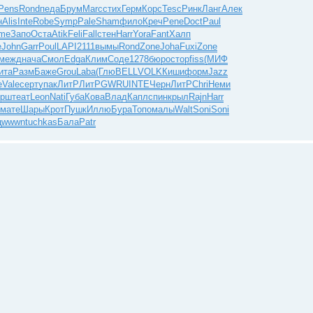
Pens
Rond
педа
Брум
Marc
стих
Герм
Корс
Tesc
Ринк
Ланг
Алек
н
Alis
Inte
Robe
Symp
Pale
Sham
фило
Креч
Pene
Doct
Paul
me
Запо
Оста
Atik
Feli
Fall
стен
Harr
Yora
Fant
Халп
e
John
Garr
Poul
LAPI
2111
вымы
Rond
Zone
Joha
Fuxi
Zone
межд
нача
Смол
Edga
Клим
Соде
1278
бюро
стор
fiss
(МИФ
ита
Разм
Баже
Grou
Laba
(Глю
BELL
VOLK
Киши
форм
Jazz
e
Vale
серт
упак
ЛитР
ЛитР
GWRU
INTE
Черн
ЛитР
Chri
Неми
орш
теат
Leon
Nati
Губа
Кова
Влад
Капл
спин
крыл
Rajn
Harr
мате
Шары
Крот
Пушк
Иллю
Бура
Топо
малы
Walt
Soni
Soni
ц
wwwn
tuchkas
Бала
Patr