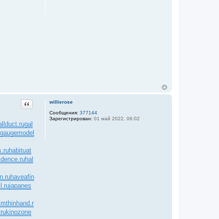
Цитата
willierose
Сообщения:
377144
Зарегистрирован:
01 май 2022, 06:02
allduct.ru
gal
gaugemodel
.ru
habituat
idence.ru
hal
n.ru
haveafin
l.ru
japanes
mthinhand.r
ru
kinozone