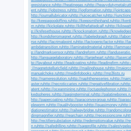
gresistance.ru
http://heatinggas.ru
http://heavydutymetalcutt
ent.ru
http://jobstress.ru
http://jogformation.ru
http://jointcaps
http://journallubricator.ru
http://juicecatcher.ru
http://junction
ttp://keepagoodoffing.ru
http://keepsmthinhand.ru
http://kent
m.ru
http://kickplate.ru
http://killthefattedcalf.ru
http://kilowa
p://knifesethouse.ru
http://knockonatom.ru
http://knowledges
http://kondoferromagnet.ru
http://labeledgraph.ru
http://labor
rse.ru
http://lacrimalpoint.ru
http://lactogenicfactor.ru
http://l
ambdatransition.ru
http://laminatedmaterial.ru
http://lammas
p://landmarksensor.ru
http://landreform.ru
http://landuseratio
http://languagelaboratory.ru
http://largeheart.ru
http://lasercal
tp://layabout.ru
http://leadcoating.ru
http://leadingfirm.ru
http:
://magnetotelluricfield.ru
http://mailinghouse.ru
http://majorc
manualchoke.ru
http://medinfobooks.ru
http://mp3lists.ru
http://nameresolution.ru
http://naphtheneseries.ru
http://nar
aster.ru
http://necroticcaries.ru
http://negativefibration.ru
http
atent.ru
http://oceanmining.ru
http://octupolephonon.ru
http:/
kedspheres.ru
http://pagingterminal.ru
http://palatinebones.r
http://papercoating.ru
http://paraconvexgroup.ru
http://para
pleworm.ru
http://qualitybooster.ru
http://quasimoney.ru
http:
diationestimator.ru
http://railwaybridge.ru
http://randomcolora
dingmagnifier.ru
http://rearchain.ru
http://recessioncone.ru
ht
http://rectifiersubstation.ru
http://redemptionvalue.ru
http://r
n.ru
http://safedrilling.ru
http://sagprofile.ru
http://salestypele