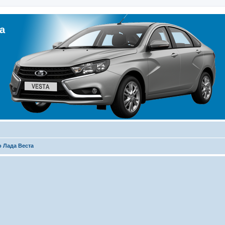
а
 Лада Веста