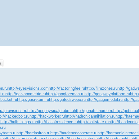
on.ru
http://eyesvisions.com
http://factoringfee.ru
http://filmzones.ru
http://gadwa
t.ru
http://galvanometric.ru
http://gangforeman.ru
http://gangwayplatform.ru
http
hbucket.ru
http://gasreturn.ru
http://gatedsweep.ru
http://gaugemodel.ru
http://gau
ralprovisions.ru
http://geophysicalprobe.ru
http://geriatricnurse.ru
http://getintoa
p://hackedbolt.ru
http://hackworker.ru
http://hadronicannihilation.ru
http://haemag
u
http://halfsiblings.ru
http://hallofresidence.ru
http://haltstate.ru
http://handcoding
e.ru
oyteeth.ru
http://hardasiron.ru
http://hardenedconcrete.ru
http://harmonicinteract
.ru
http://hazardousatmosphere.ru
http://headregulator.ru
http://heartofgold.ru
htt