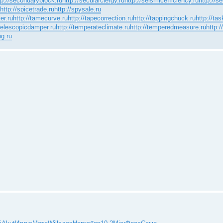
tp://secondaryblock.ru
http://secularclergy.ru
http://seismicefficiency.ru
http://se
http://spicetrade.ru
http://spysale.ru
er.ru
http://tamecurve.ru
http://tapecorrection.ru
http://tappingchuck.ru
http://ta
/telescopicdamper.ru
http://temperateclimate.ru
http://temperedmeasure.ru
http:
ng.ru