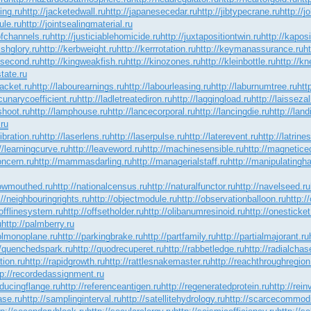
ing.ru
http://jacketedwall.ru
http://japanesecedar.ru
http://jibtypecrane.ru
http://
ule.ru
http://jointsealingmaterial.ru
ofchannels.ru
http://justiciablehomicide.ru
http://juxtapositiontwin.ru
http://kapos
ishglory.ru
http://kerbweight.ru
http://kerrrotation.ru
http://keymanassurance.ru
h
ttsecond.ru
http://kingweakfish.ru
http://kinozones.ru
http://kleinbottle.ru
http://kn
tate.ru
racket.ru
http://labourearnings.ru
http://labourleasing.ru
http://laburnumtree.ru
htt
acunarycoefficient.ru
http://ladletreatediron.ru
http://laggingload.ru
http://laissezal
shoot.ru
http://lamphouse.ru
http://lancecorporal.ru
http://lancingdie.ru
http://land
.ru
ibration.ru
http://laserlens.ru
http://laserpulse.ru
http://laterevent.ru
http://latrine
//learningcurve.ru
http://leaveword.ru
http://machinesensible.ru
http://magnetice
oncern.ru
http://mammasdarling.ru
http://managerialstaff.ru
http://manipulatingh
rowmouthed.ru
http://nationalcensus.ru
http://naturalfunctor.ru
http://navelseed.ru
://neighbouringrights.ru
http://objectmodule.ru
http://observationballoon.ru
http:/
/offlinesystem.ru
http://offsetholder.ru
http://olibanumresinoid.ru
http://onesticket
u
http://palmberry.ru
solmonoplane.ru
http://parkingbrake.ru
http://partfamily.ru
http://partialmajorant.ru
//quenchedspark.ru
http://quodrecuperet.ru
http://rabbetledge.ru
http://radialchas
tion.ru
http://rapidgrowth.ru
http://rattlesnakemaster.ru
http://reachthroughregion
tp://recordedassignment.ru
educingflange.ru
http://referenceantigen.ru
http://regeneratedprotein.ru
http://rei
ase.ru
http://samplinginterval.ru
http://satellitehydrology.ru
http://scarcecommodi