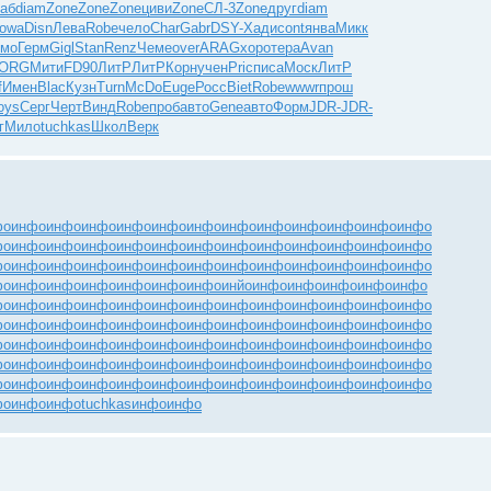
аб
diam
Zone
Zone
Zone
циви
Zone
СЛ-3
Zone
друг
diam
owa
Disn
Лева
Robe
чело
Char
Gabr
DSY-
Хади
cont
янва
Микк
имо
Герм
Gigl
Stan
Renz
Чеме
over
ARAG
хоро
тера
Avan
ORG
Мити
FD90
ЛитР
ЛитР
Корн
учен
Pric
писа
Моск
ЛитР
f
Имен
Blac
Кузн
Turn
McDo
Euge
Росс
Biet
Robe
wwwr
прош
oys
Серг
Черт
Винд
Robe
проб
авто
Gene
авто
Форм
JDR-
JDR-
г
Мило
tuchkas
Школ
Верк
фо
инфо
инфо
инфо
инфо
инфо
инфо
инфо
инфо
инфо
инфо
инфо
инфо
фо
инфо
инфо
инфо
инфо
инфо
инфо
инфо
инфо
инфо
инфо
инфо
инфо
фо
инфо
инфо
инфо
инфо
инфо
инфо
инфо
инфо
инфо
инфо
инфо
инфо
фо
инфо
инфо
инфо
инфо
инфо
инфо
инйо
инфо
инфо
инфо
инфо
инфо
фо
инфо
инфо
инфо
инфо
инфо
инфо
инфо
инфо
инфо
инфо
инфо
инфо
фо
инфо
инфо
инфо
инфо
инфо
инфо
инфо
инфо
инфо
инфо
инфо
инфо
фо
инфо
инфо
инфо
инфо
инфо
инфо
инфо
инфо
инфо
инфо
инфо
инфо
фо
инфо
инфо
инфо
инфо
инфо
инфо
инфо
инфо
инфо
инфо
инфо
инфо
фо
инфо
инфо
инфо
инфо
инфо
инфо
инфо
инфо
инфо
инфо
инфо
инфо
фо
инфо
инфо
tuchkas
инфо
инфо