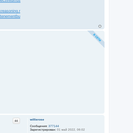
lectivediffus
skreasoning.r
//tenementbu
Цитата
willierose
Сообщения:
377144
Зарегистрирован:
01 май 2022, 06:02