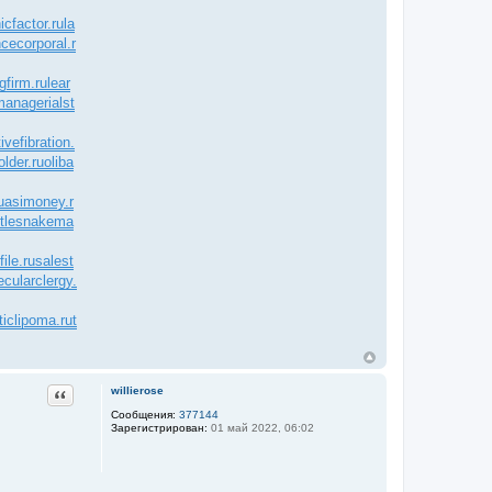
icfactor.ru
la
ncecorporal.r
gfirm.ru
lear
managerialst
ivefibration.
older.ru
oliba
uasimoney.r
ttlesnakema
ile.ru
salest
ecularclergy.
ticlipoma.ru
t
Цитата
willierose
Сообщения:
377144
Зарегистрирован:
01 май 2022, 06:02