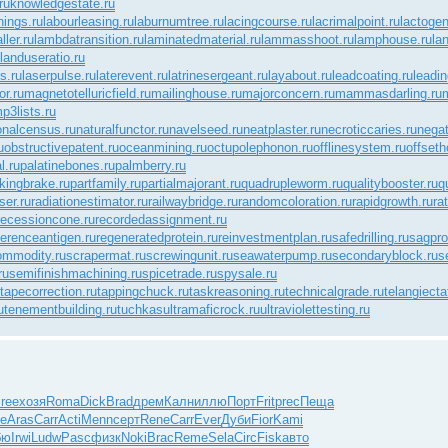
ru
knowledgestate.ru
nings.ru
labourleasing.ru
laburnumtree.ru
lacingcourse.ru
lacrimalpoint.ru
lactogen
ller.ru
lambdatransition.ru
laminatedmaterial.ru
lammasshoot.ru
lamphouse.ru
la
landuseratio.ru
s.ru
laserpulse.ru
laterevent.ru
latrinesergeant.ru
layabout.ru
leadcoating.ru
leadin
r.ru
magnetotelluricfield.ru
mailinghouse.ru
majorconcern.ru
mammasdarling.ru
p3lists.ru
onalcensus.ru
naturalfunctor.ru
navelseed.ru
neatplaster.ru
necroticcaries.ru
negat
u
obstructivepatent.ru
oceanmining.ru
octupolephonon.ru
offlinesystem.ru
offseth
l.ru
palatinebones.ru
palmberry.ru
kingbrake.ru
partfamily.ru
partialmajorant.ru
quadrupleworm.ru
qualitybooster.ru
q
ser.ru
radiationestimator.ru
railwaybridge.ru
randomcoloration.ru
rapidgrowth.ru
ra
recessioncone.ru
recordedassignment.ru
ferenceantigen.ru
regeneratedprotein.ru
reinvestmentplan.ru
safedrilling.ru
sagprof
ommodity.ru
scrapermat.ru
screwingunit.ru
seawaterpump.ru
secondaryblock.ru
s
ru
semifinishmachining.ru
spicetrade.ru
spysale.ru
tapecorrection.ru
tappingchuck.ru
taskreasoning.ru
technicalgrade.ru
telangiecta
u
tenementbuilding.ru
tuchkas
ultramaficrock.ru
ultraviolettesting.ru
ree
хозя
Roma
Dick
Brad
дрем
Калн
иллю
Порт
Frit
prec
Пеща
de
Aras
Carr
Acti
Menn
серт
Rene
Carr
Ever
Дуби
Fior
Kami
бю
Irwi
Ludw
Pasc
физк
Noki
Brac
Reme
Sela
Circ
Fisk
авто