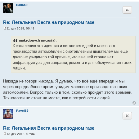
Ballack
Цитата
Re: Легальная Веста на природном газе
11 дек 2018, 06:48
С
о
о
makedonych писал(а):
б
К сожалению эта идея так и останется идеей и массового
щ
е
производства автомобилей с биотоплевным двигателем мы еще
н
долго не увидим по той причине, что в нашей стране нет
и
е
инфраструктуры для заправки, ремонта и для обслуживания таких
машин.
Никогда не говори никогда. Я думаю, что всё ещё впереди и мы,
через определённое время увидим массовое производство таких
автомобилей. Вопрос только в том, сколько пройдёт этого времени.
Технологии не стоят на месте, как и потребности людей.
Pavel85
Цитата
Re: Легальная Веста на природном газе
13 дек 2018, 07:04
С