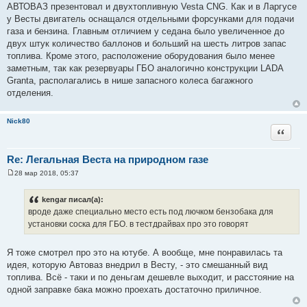
АВТОВАЗ презентовал и двухтопливную Vesta CNG. Как и в Ларгусе
н
и
у Весты двигатель оснащался отдельными форсунками для подачи
е
газа и бензина. Главным отличием у седана было увеличенное до
двух штук количество баллонов и больший на шесть литров запас
топлива. Кроме этого, расположение оборудования было менее
заметным, так как резервуары ГБО аналогично конструкции LADA
Granta, располагались в нише запасного колеса багажного
отделения.
Nick80
Цитата
Re: Легальная Веста на природном газе
28 мар 2018, 05:37
С
о
о
kengar писал(а):
б
вроде даже специально место есть под лючком бензобака для
щ
е
установки соска для ГБО. в тестдрайвах про это говорят
н
и
е
Я тоже смотрел про это на ютубе. А вообще, мне понравилась та
идея, которую Автоваз внедрил в Весту, - это смешанный вид
топлива. Всё - таки и по деньгам дешевле выходит, и расстояние на
одной заправке бака можно проехать достаточно приличное.