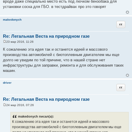
вроде даже специально место есть под лючком бензобака для
о
установки соска для ГБО. в тестдрайвах про это говорят
б
щ
е
н
makedonych
и
Цитата
е
Re: Легальная Веста на природном газе
23 мар 2016, 11:26
С
о
К сожалению эта идея так и останется идеей и массового
о
производства автомобилей с биотоплевным двигателем мы еще
б
щ
долго не увидим по той причине, что в нашей стране нет
е
инфраструктуры для заправки, ремонта и для обслуживания таких
н
и
машин.
е
driver
Цитата
Re: Легальная Веста на природном газе
24 мар 2016, 07:26
С
о
о
makedonych писал(а):
б
К сожалению эта идея так и останется идеей и массового
щ
е
производства автомобилей с биотоплевным двигателем мы еще
н