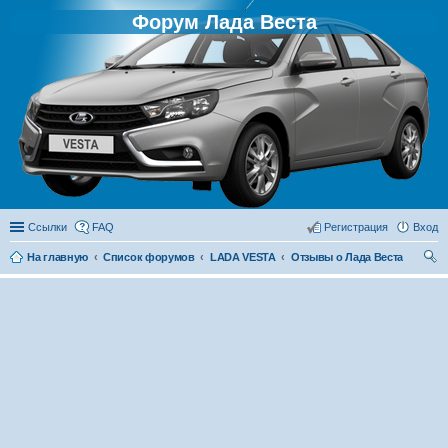
Форум Лада Веста
Ссылки
FAQ
Регистрация
Вход
На главную
Список форумов
LADA VESTA
Отзывы о Лада Веста
ои
ск