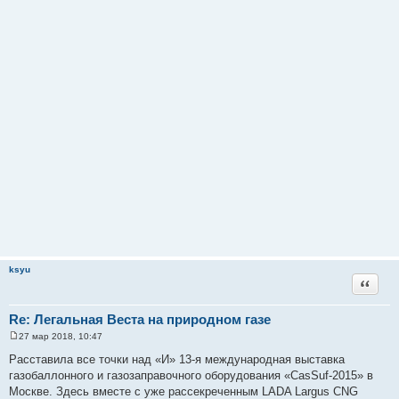
ksyu
Цитата
Re: Легальная Веста на природном газе
27 мар 2018, 10:47
С
о
Расставила все точки над «И» 13-я международная выставка
о
газобаллонного и газозаправочного оборудования «CasSuf-2015» в
б
щ
Москве. Здесь вместе с уже рассекреченным LADA Largus CNG
е