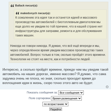
о
о
Ballack писал(а):
б
щ
makedonych писал(а):
е
н
К сожалению эта идея так и останется идеей и массового
и
производства автомобилей с биотоплевным двигателем мы
е
еще долго не увидим по той причине, что в нашей стране нет
инфраструктуры для заправки, ремонта и для обслуживания
таких машин.
Никогда не говори никогда. Я думаю, что всё ещё впереди и мы,
через определённое время увидим массовое производство таких
автомобилей. Вопрос только в том, сколько пройдёт этого времени.
Технологии не стоят на месте, как и потребности людей.
Интересно, а сколько пройдёт времени, прежде чем мы увидим такой
автомобиль на наших дорогах, именно массово? Я думаю, что сама
задумка очень не плоха, но зная, сколько проходит время до
воплощения идеи в жизнь, скоро точно этого авто не будет.
Показать сообщения за:
Поле сортировки