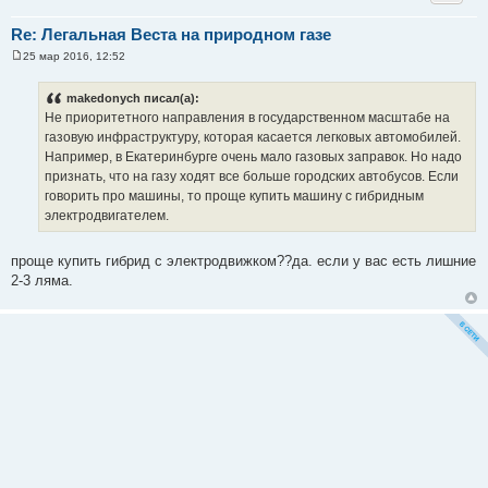
Re: Легальная Веста на природном газе
25 мар 2016, 12:52
С
о
о
makedonych писал(а):
б
Не приоритетного направления в государственном масштабе на
щ
е
газовую инфраструктуру, которая касается легковых автомобилей.
н
Например, в Екатеринбурге очень мало газовых заправок. Но надо
и
е
признать, что на газу ходят все больше городских автобусов. Если
говорить про машины, то проще купить машину с гибридным
электродвигателем.
проще купить гибрид с электродвижком??да. если у вас есть лишние
2-3 ляма.