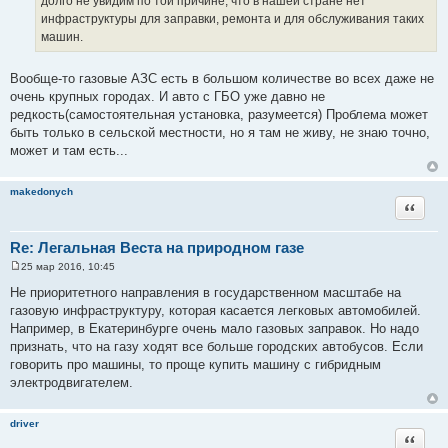
долго не увидим по той причине, что в нашей стране нет
и
е
инфраструктуры для заправки, ремонта и для обслуживания таких
машин.
Вообще-то газовые АЗС есть в большом количестве во всех даже не
очень крупных городах. И авто с ГБО уже давно не
редкость(самостоятельная установка, разумеется) Проблема может
быть только в сельской местности, но я там не живу, не знаю точно,
может и там есть...
makedonych
Цитата
Re: Легальная Веста на природном газе
25 мар 2016, 10:45
С
о
Не приоритетного направления в государственном масштабе на
о
газовую инфраструктуру, которая касается легковых автомобилей.
б
щ
Например, в Екатеринбурге очень мало газовых заправок. Но надо
е
признать, что на газу ходят все больше городских автобусов. Если
н
и
говорить про машины, то проще купить машину с гибридным
е
электродвигателем.
driver
Цитата