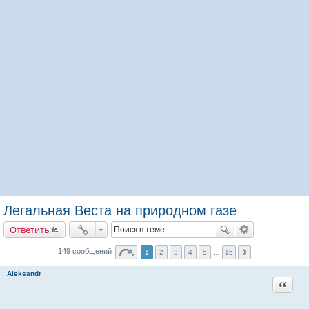
Легальная Веста на природном газе
Ответить
149 сообщений
1
2
3
4
5
…
15
Aleksandr
Цитата