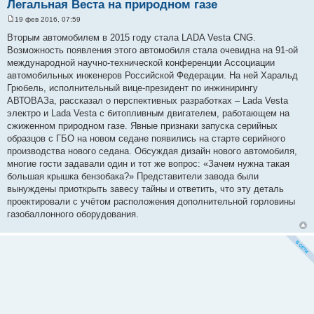
Легальная Веста на природном газе
19 фев 2016, 07:59
С
о
Вторым автомобилем в 2015 году стала LADA Vesta CNG.
о
Возможность появления этого автомобиля стала очевидна на 91-ой
б
щ
международной научно-технической конференции Ассоциации
е
автомобильных инженеров Российской Федерации. На ней Харальд
н
и
Грюбель, исполнительный вице-президент по инжинирингу
е
АВТОВАЗа, рассказал о перспективных разработках – Lada Vesta
электро и Lada Vesta с битопливным двигателем, работающем на
сжиженном природном газе. Явные признаки запуска серийных
образцов с ГБО на новом седане появились на старте серийного
производства нового седана. Обсуждая дизайн нового автомобиля,
многие гости задавали один и тот же вопрос: «Зачем нужна такая
большая крышка бензобака?» Представители завода были
вынуждены приоткрыть завесу тайны и ответить, что эту деталь
проектировали с учётом расположения дополнительной горловины
газобаллонного оборудования.