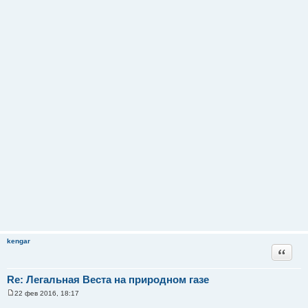
kengar
Цитата
Re: Легальная Веста на природном газе
22 фев 2016, 18:17
С
о