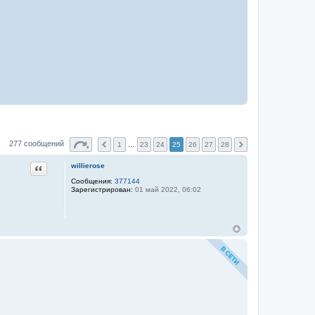
277 сообщений
1
…
23
24
25
26
27
28
Цитата
willierose
Сообщения:
377144
Зарегистрирован:
01 май 2022, 06:02