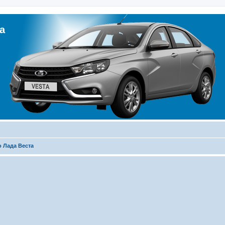
а
 Лада Веста