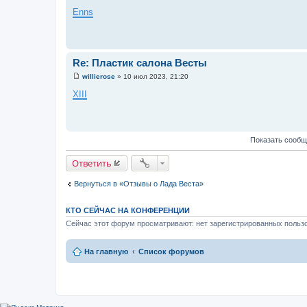
С
о
Enns
о
б
щ
е
н
и
Re: Пластик салона Весты
е
willierose
»
10 июл 2023, 21:20
С
о
XIII
о
б
щ
е
н
Показать сообщ
и
е
Ответить
Вернуться в «Отзывы о Лада Веста»
КТО СЕЙЧАС НА КОНФЕРЕНЦИИ
Сейчас этот форум просматривают: нет зарегистрированных пользо
На главную
Список форумов