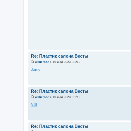
Re: Пластик салона Весты
willierose
»
10 июл 2023, 21:10
С
о
Jame
о
б
щ
е
н
и
Re: Пластик салона Весты
е
willierose
»
10 июл 2023, 21:12
С
о
VIII
о
б
щ
е
н
и
Re: Пластик салона Весты
е