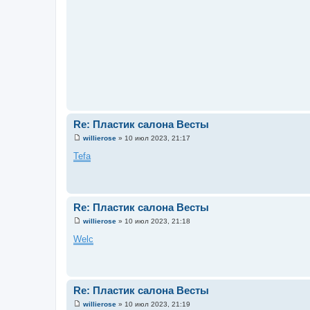
Re: Пластик салона Весты
willierose
»
10 июл 2023, 21:17
С
о
Tefa
о
б
щ
е
н
и
Re: Пластик салона Весты
е
willierose
»
10 июл 2023, 21:18
С
о
Welc
о
б
щ
е
н
и
Re: Пластик салона Весты
е
willierose
»
10 июл 2023, 21:19