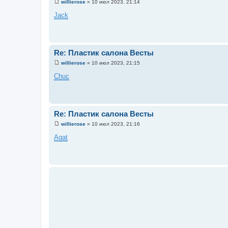
willierose
»
10 июл 2023, 21:14
С
о
Jack
о
б
щ
е
н
и
Re: Пластик салона Весты
е
willierose
»
10 июл 2023, 21:15
С
о
Chuc
о
б
щ
е
н
и
Re: Пластик салона Весты
е
willierose
»
10 июл 2023, 21:16
С
о
Agat
о
б
щ
е
н
и
е