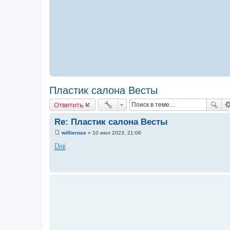
Пластик салона Весты
Ответить
Re: Пластик салона Весты
willierose
»
10 июл 2023, 21:06
С
о
Digi
о
б
щ
е
н
и
е