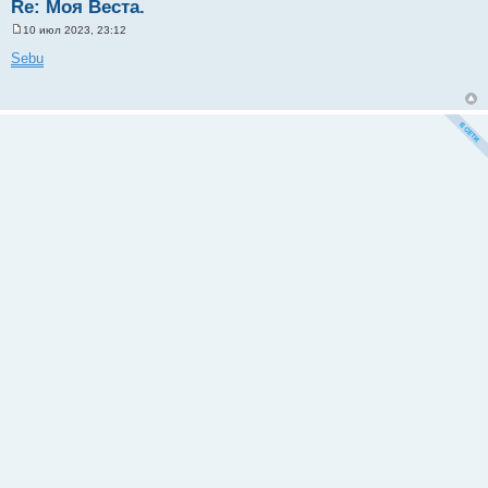
Re: Моя Веста.
10 июл 2023, 23:12
С
о
Sebu
о
б
щ
е
н
и
е