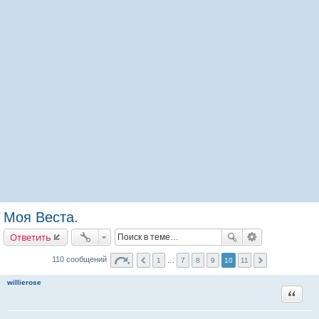
Моя Веста.
Ответить
110 сообщений
1
…
7
8
9
10
11
willierose
Цитата