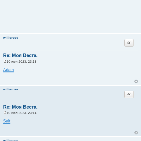
willierose
Цитата
Re: Моя Веста.
10 июл 2023, 23:13
С
о
Adam
о
б
щ
е
н
willierose
и
Цитата
е
Re: Моя Веста.
10 июл 2023, 23:14
С
о
Salt
о
б
щ
е
н
willierose