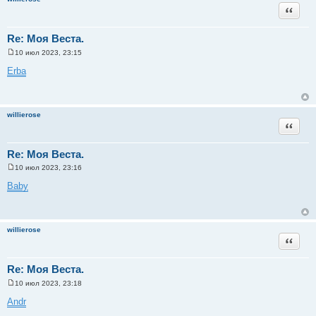
и
Цитата
е
Re: Моя Веста.
10 июл 2023, 23:15
С
о
Erba
о
б
щ
е
н
willierose
и
Цитата
е
Re: Моя Веста.
10 июл 2023, 23:16
С
о
Baby
о
б
щ
е
н
willierose
и
Цитата
е
Re: Моя Веста.
10 июл 2023, 23:18
С
о
Andr
о
б