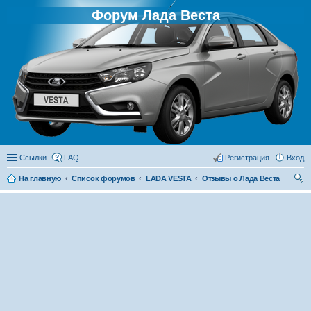
Форум Лада Веста
Ссылки
FAQ
Регистрация
Вход
На главную
Список форумов
LADA VESTA
Отзывы о Лада Веста
ои
ск